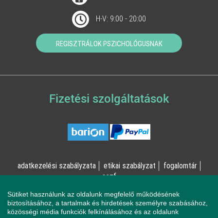
H-V: 9:00 - 20:00
REGISZTRÁLOK PSZICHOLÓGUSNAK
Fizetési szolgáltatások
adatkezelési szabályzata
etikai szabályzat
fogalomtár
aszf
Sütiket használunk az oldalunk megfelelő működésének
© Online Pszichológia Kft. 2023 - Minden jog fenntartva!
biztosításához, a tartalmak és hirdetések személyre szabásához,
közösségi média funkciók felkínálásához és az oldalunk
2161 Csomád, Levente utca 14/A