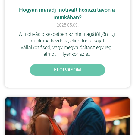
Hogyan maradj motivált hosszú távon a 
munkában?
2025.05.09.
A motiváció kezdetben szinte magától jön. Új 
munkába kezdesz, elindítod a saját 
vállalkozásod, vagy megvalósítasz egy régi 
álmot – ilyenkor az e...
ELOLVASOM