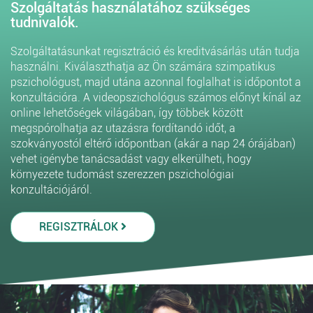
Szolgáltatás használatához szükséges
tudnivalók.
Szolgáltatásunkat regisztráció és kreditvásárlás után tudja
használni. Kiválaszthatja az Ön számára szimpatikus
pszichológust, majd utána azonnal foglalhat is időpontot a
konzultációra. A videopszichológus számos előnyt kínál az
online lehetőségek világában, így többek között
megspórolhatja az utazásra fordítandó időt, a
szokványostól eltérő időpontban (akár a nap 24 órájában)
vehet igénybe tanácsadást vagy elkerülheti, hogy
környezete tudomást szerezzen pszichológiai
konzultációjáról.
REGISZTRÁLOK