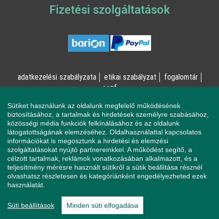
Fizetési szolgáltatások
adatkezelési szabályzata
etikai szabályzat
fogalomtár
aszf
Sütiket használunk az oldalunk megfelelő működésének
© Online Pszichológia Kft. 2023 - Minden jog fenntartva!
biztosításához, a tartalmak és hirdetések személyre szabásához,
közösségi média funkciók felkínálásához és az oldalunk
2161 Csomád, Levente utca 14/A
látogatottságának elemzéséhez. Oldalhasználattal kapcsolatos
információkat is megosztunk a hirdetési és elemzési
szolgáltatásokat nyújtó partnereinkkel. A működést segítő, a
célzott tartalmak, reklámok vonatkozásában alkalmazott, és a
Ha mentálisan instabil állapotban érzi magát, a magatartása
teljesítmény mérésre használt sütikről a sütik beállítása résznél
veszélyeztetheti Önt vagy a környezetében élőket, azonnal
olvashatsz részletesen és kategóriánként engedélyezheted ezek
forduljon a Sürgősségi Segélyvonalhoz (telefon: 112).
használatát.
Pszichológusaink és az Online Pszichológia Kft. nem vállal
felelősséget sem az Ön állapotáért, sem az Ön által okozott
Süti beállítások
Minden süti elfogadása
magatartásának következményeiért.