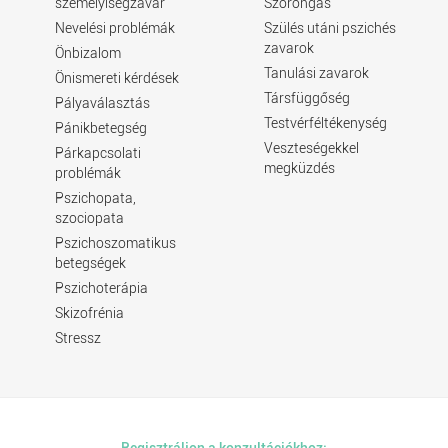
személyiségzavar
Szorongás
Nevelési problémák
Szülés utáni pszichés
zavarok
Önbizalom
Tanulási zavarok
Önismereti kérdések
Társfüggőség
Pályaválasztás
Testvérféltékenység
Pánikbetegség
Veszteségekkel
Párkapcsolati
megküzdés
problémák
Pszichopata,
szociopata
Pszichoszomatikus
betegségek
Pszichoterápia
Skizofrénia
Stressz