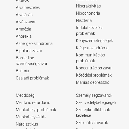
Altatók
Hiperaktivitás
Alva beszélés
Hipochondria
Alvajárás
Hisztéria
Alvászavar
Indulatkezelési
Amnézia
problémák
Anorexia
Kényszerbetegségek
Asperger-szindróma
Kiégési szindróma
Bipoláris zavar
Kommunikációs
Borderline
problémák
személyiségzavar
Koncentrációs zavar
Bulimia
Kötődési problémák
Családi problémák
Mániás depresszió
Meddőség
Személyiségzavarok
Mentális retardáció
Szenvedélybetegségek
Munkahelyi problémák
Szerepkonfliktusok
kezelése
Munkahelyváltás
Szexuális zavarok
Nárcisztikus