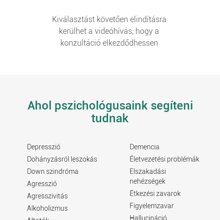
Kiválasztást követően elindításra
kerülhet a videóhívás, hogy a
konzultáció elkezdődhessen
Ahol pszichológusaink segíteni
tudnak
Depresszió
Demencia
Dohányzásról leszokás
Életvezetési problémák
Down szindróma
Elszakadási
nehézségek
Agresszió
Étkezési zavarok
Agresszivitás
Figyelemzavar
Alkoholizmus
Hallucináció