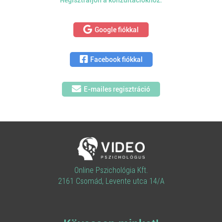
Regisztráljon a konzultációkhoz:
Google fiókkal
Facebook fiókkal
E-mailes regisztráció
Online Pszichológia Kft.
2161 Csomád, Levente utca 14/A