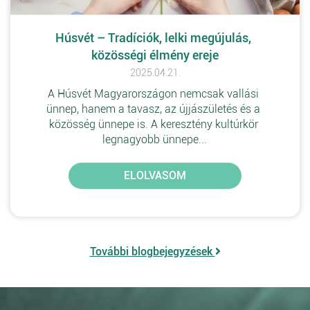
Húsvét – Tradíciók, lelki megújulás, 
közösségi élmény ereje
2025.04.21.
A Húsvét Magyarországon nemcsak vallási 
ünnep, hanem a tavasz, az újjászületés és a 
közösség ünnepe is. A keresztény kultúrkör 
legnagyobb ünnepe...
ELOLVASOM
További blogbejegyzések