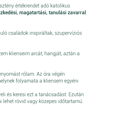
sztény értékrendet adó katolikus
kedési, magatartási, tanulási zavarral
ló családok inspiráltak,
szupervíziós
em klienseim arcát, hangját, aztán a
benyomást rólam. Az óra végén
amelynek folyamata a kliensem egyéni
li és keresi ezt a tanácsadást. Ezután
mi lehet rövid vagy közepes időtartamú.