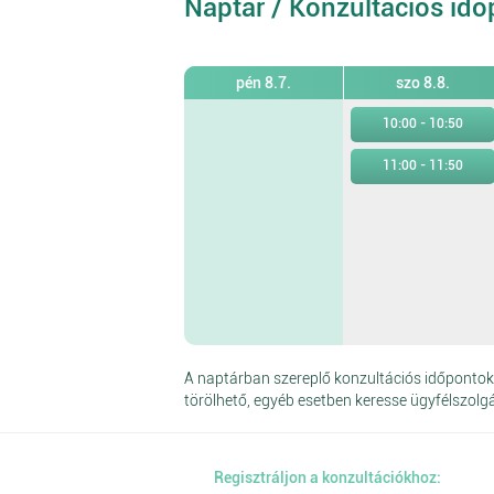
Naptár / Konzultációs id
pén 8.7.
szo 8.8.
10:00 - 10:50
11:00 - 11:50
A naptárban szereplő konzultációs időpontok 
törölhető, egyéb esetben keresse ügyfélszolg
Regisztráljon a konzultációkhoz: