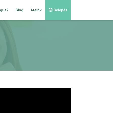
ógus?
Blog
Áraink
Belépés