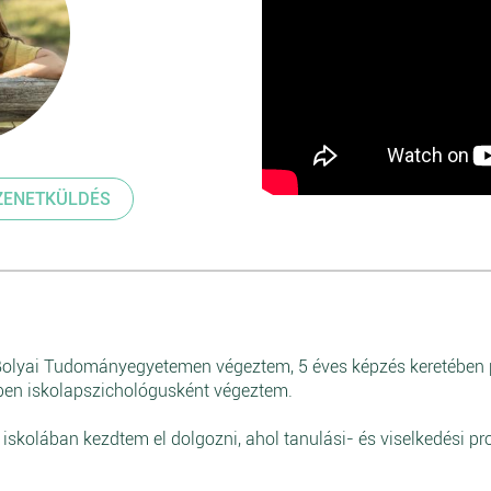
ZENETKÜLDÉS
olyai Tudományegyetemen végeztem, 5 éves képzés keretében p
ben iskolapszichológusként végeztem.
skolában kezdtem el dolgozni, ahol tanulási- és viselkedési p