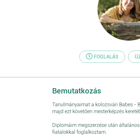
FOGLALÁS
Ü
Bemutatkozás
Tanulmányaimat a kolozsvári Babes - B
majd ezt követően mesterképzés kereté
Diplomáim megszerzése után általános i
fiatalokkal foglalkoztam.