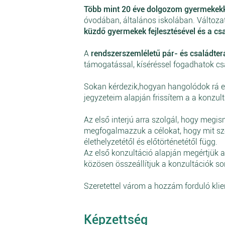
Több mint 20 éve dolgozom gyermekekke
óvodában, általános iskolában. Változ
küzdő gyermekek fejlesztésével és a c
A
rendszerszemléletű pár- és családte
támogatással, kíséréssel fogadhatok cs
Sokan kérdezik,hogyan hangolódok rá eg
jegyzeteim alapján frissítem a a konzul
Az első interjú arra szolgál, hogy meg
megfogalmazzuk a célokat, hogy mit sze
élethelyzetétől és előtörténetétől függ.
Az első konzultáció alapján megértjük 
közösen összeállítjuk a konzultációk so
Szeretettel várom a hozzám forduló klie
Képzettség