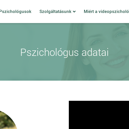
Pszichológusok
Szolgáltatásunk
Miért a videopszichol
Pszichológus adatai