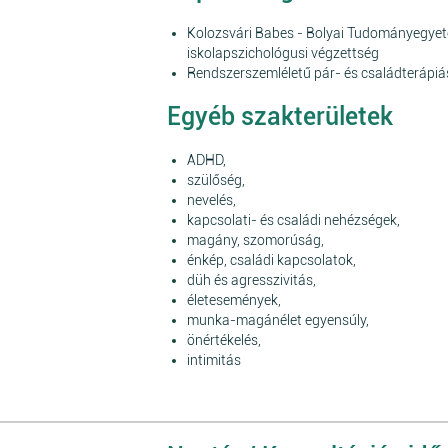
Kolozsvári Babes - Bolyai Tudományegyet
iskolapszichológusi végzettség
Rendszerszemléletű pár- és családterápiá
Egyéb szakterületek
ADHD,
szülőség,
nevelés,
kapcsolati- és családi nehézségek,
magány, szomorúság,
énkép, családi kapcsolatok,
düh és agresszivitás,
életesemények,
munka-magánélet egyensúly,
önértékelés,
intimitás