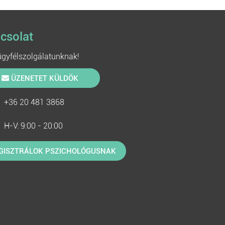
csolat
 ügyfélszolgálatunknak!
ÜZENETET KÜLDÖK
+36 20 481 3868
H-V: 9:00 - 20:00
GISZTRÁLOK PSZICHOLÓGUSNAK