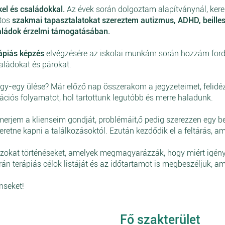
l és családokkal.
Az évek során dolgoztam alapítványnál, kere
atos
szakmai tapasztalatokat szereztem autizmus, ADHD, beillesz
saládok érzelmi támogatásában.
rápiás képzés
elvégzésére az iskolai munkám során hozzám fordu
aládokat és párokat.
y-egy ülése? Már előző nap összerakom a jegyzeteimet, felidéz
tációs folyamatot, hol tartottunk legutóbb és merre haladunk.
ismerjem a klienseim gondját, problémáit,ő pedig szerezzen egy 
retne kapni a találkozásoktól. Ezután kezdődik el a feltárás, 
azokat történéseket, amelyek megmagyarázzák, hogy miért igénye
rán terápiás célok listáját és az időtartamot is megbeszéljük, a
nseket!
Fő szakterület