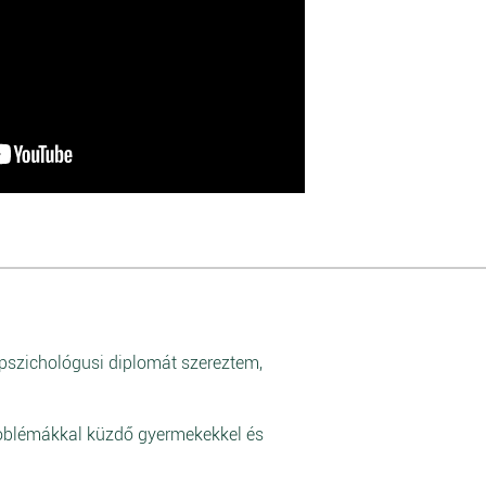
szichológusi diplomát szereztem,
roblémákkal küzdő gyermekekkel és