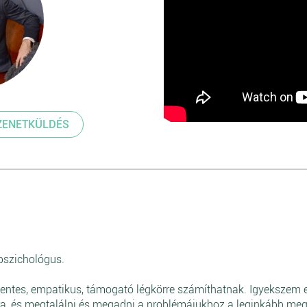
ZENETKÜLDÉS
pszichológus.
entes, empatikus, támogató légkörre számíthatnak. Igyekszem em
, és megtalálni és megadni a problémájukhoz a leginkább megfe