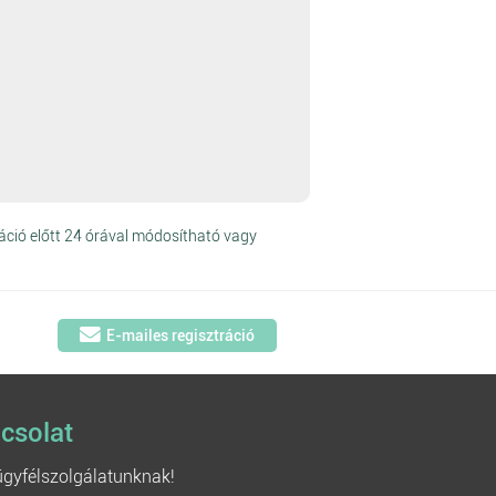
áció előtt 24 órával módosítható vagy
E-mailes regisztráció
csolat
 ügyfélszolgálatunknak!