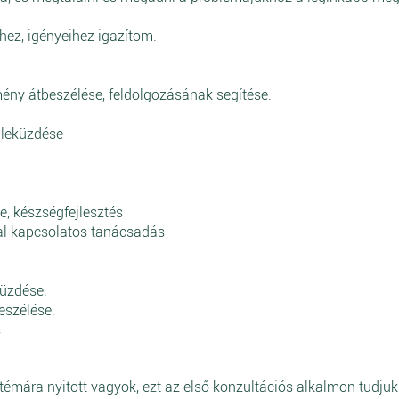
hez, igényeihez igazítom.
lmény átbeszélése, feldolgozásának segítése.
 leküzdése
e, készségfejlesztés
ával kapcsolatos tanácsadás
küzdése.
eszélése.
s
témára nyitott vagyok, ezt az első konzultációs alkalmon tudjuk 