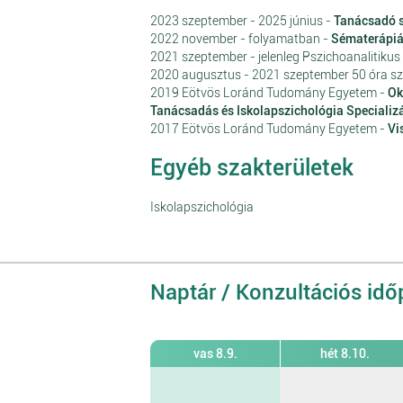
2023 szeptember - 2025 június -
Tanácsadó 
2022 november - folyamatban -
Sématerápiá
2021 szeptember - jelenleg Pszichoanalitikus
2020 augusztus - 2021 szeptember 50 óra s
2019 Eötvös Loránd Tudomány Egyetem -
Ok
Tanácsadás és Iskolapszichológia Specializ
2017 Eötvös Loránd Tudomány Egyetem -
Vi
Egyéb szakterületek
Iskolapszichológia
Naptár / Konzultációs id
vas 8.9.
hét 8.10.