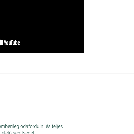
berileg odafordulni és teljes
lelő segítséget.