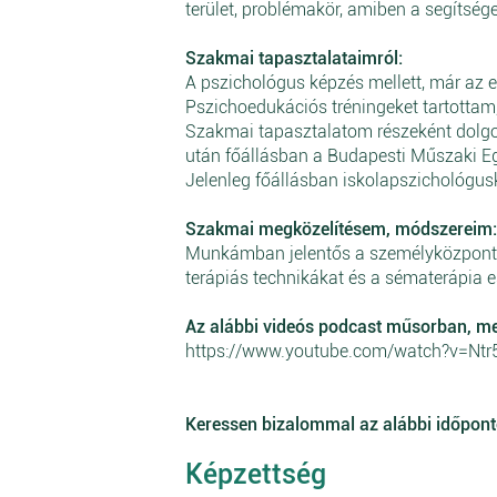
terület, problémakör, amiben a segítség
Szakmai tapasztalataimról:
A pszichológus képzés mellett, már az 
Pszichoedukációs tréningeket tartottam,
Szakmai tapasztalatom részeként dolg
után főállásban a Budapesti Műszaki E
Jelenleg főállásban iskolapszichológu
Szakmai megközelítésem, módszereim:
Munkámban jelentős a személyközpontú s
terápiás technikákat és a sématerápia e
Az alábbi videós podcast műsorban, mel
https://www.youtube.com/watch?v=Nt
Keressen bizalommal az alábbi időpon
Képzettség