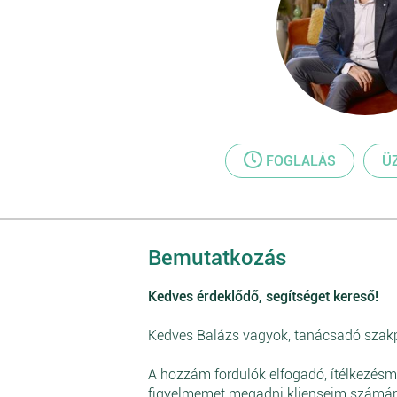
FOGLALÁS
Ü
Bemutatkozás
Kedves érdeklődő, segítséget kereső!
Kedves Balázs vagyok, tanácsadó szak
A hozzám fordulók elfogadó, ítélkezésm
figyelmemet megadni klienseim számára