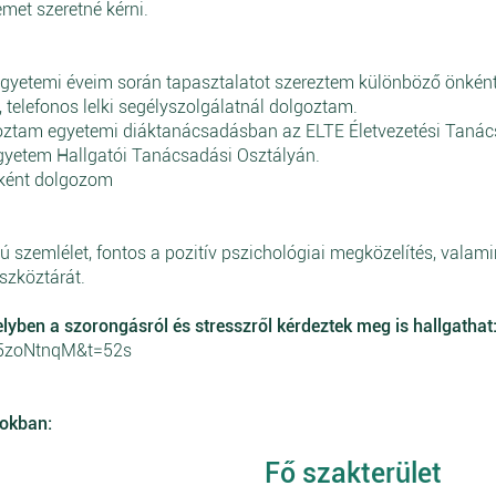
emet szeretné kérni.
egyetemi éveim során tapasztalatot szereztem különböző önként
 telefonos lelki segélyszolgálatnál dolgoztam.
oztam egyetemi diáktanácsadásban az ELTE Életvezetési Taná
gyetem Hallgatói Tanácsadási Osztályán.
sként dolgozom
zemlélet, fontos a pozitív pszichológiai megközelítés, valami
szköztárát.
yben a szorongásról és stresszről kérdeztek meg is hallgathat
r5zoNtnqM&t=52s
tokban:
Fő szakterület