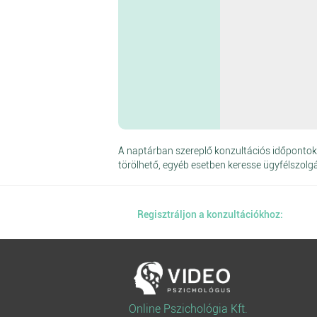
A naptárban szereplő konzultációs időpontok 
törölhető, egyéb esetben keresse ügyfélszolg
Regisztráljon a konzultációkhoz:
Online Pszichológia Kft.