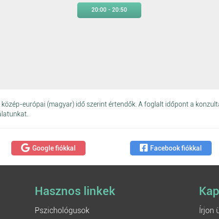
20:00 - 20:50
közép-európai (magyar) idő szerint értendők. A foglalt időpont a konzult
álatunkat.
Google fiókkal
Facebook fiókkal
Hasznos linkek
Kap
Pszichológusok
Írjon