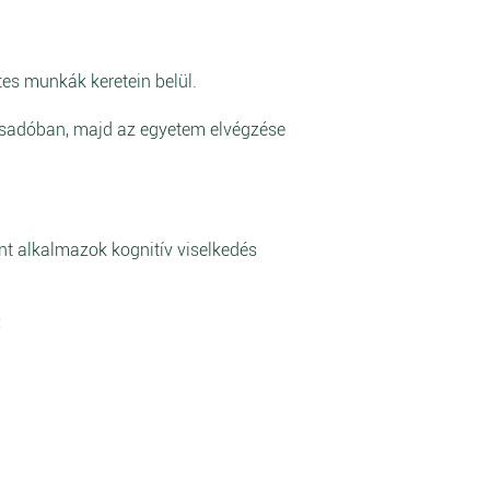
es munkák keretein belül.
csadóban, majd az egyetem elvégzése
nt alkalmazok kognitív viselkedés
: