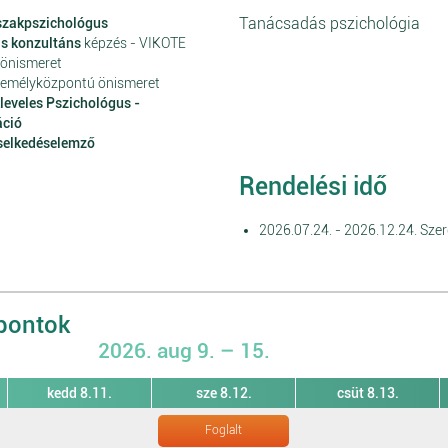
Tanácsadás pszichológia
szakpszichológus
s konzultáns
képzés - VIKOTE
 önismeret
zemélyközpontú önismeret
leveles Pszichológus -
áció
selkedéselemző
Rendelési idő
2026.07.24. - 2026.12.24. Szer
őpontok
2026. aug 9. – 15.
kedd 8.11.
sze 8.12.
csüt 8.13.
Foglalt