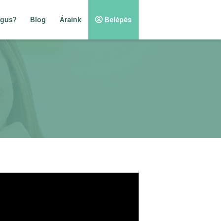
ógus?
Blog
Áraink
Belépés