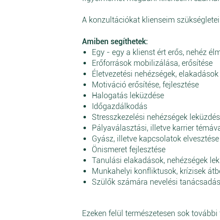
A konzultációkat klienseim szükségletei
Amiben segíthetek:
Egy - egy a klienst ért erős, nehéz é
Erőforrások mobilizálása, erősítése
Életvezetési nehézségek, elakadások
Motiváció erősítése, fejlesztése
Halogatás leküzdése
Időgazdálkodás
Stresszkezelési nehézségek leküzdés
Pályaválasztási, illetve karrier tém
Gyász, illetve kapcsolatok elvesztése
Önismeret fejlesztése
Tanulási elakadások, nehézségek le
Munkahelyi konfliktusok, krízisek átb
Szülők számára nevelési tanácsadá
Ezeken felül természetesen sok további 