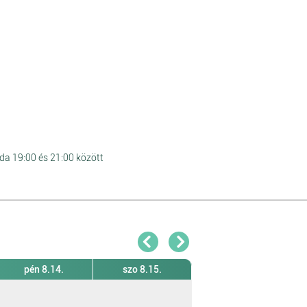
da 19:00 és 21:00 között
pén 8.14.
szo 8.15.