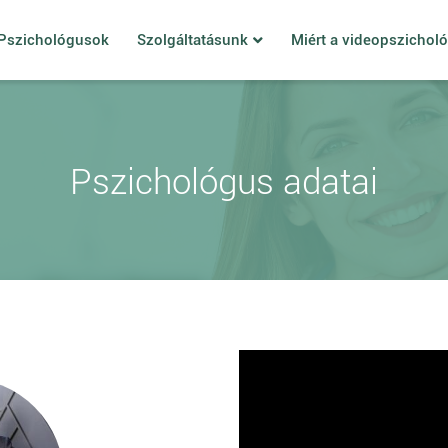
Pszichológusok
Szolgáltatásunk
Miért a videopszichol
Pszichológus adatai