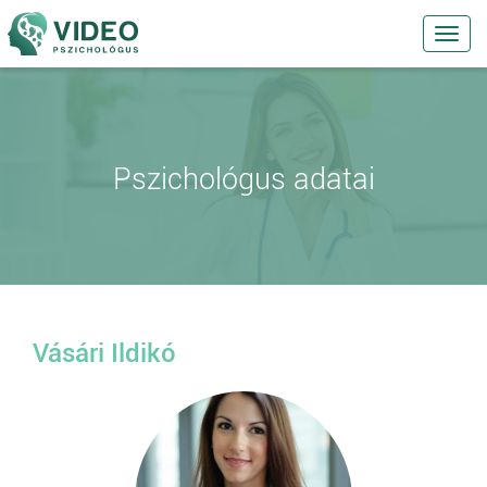
Toggl
navig
Pszichológus adatai
Vásári Ildikó