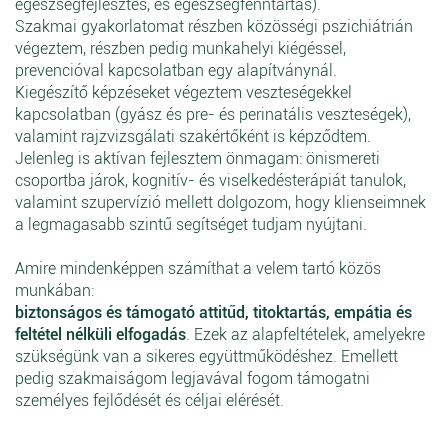
egészségfejlesztés, és egészségfenntartás).
Szakmai gyakorlatomat részben közösségi pszichiátrián
végeztem, részben pedig munkahelyi kiégéssel,
prevencióval kapcsolatban egy alapítványnál.
Kiegészítő képzéseket végeztem veszteségekkel
kapcsolatban (gyász és pre- és perinatális veszteségek),
valamint rajzvizsgálati szakértőként is képződtem.
Jelenleg is aktívan fejlesztem önmagam: önismereti
csoportba járok, kognitív- és viselkedésterápiát tanulok,
valamint szuperv
ízió mellett dolgozom, hogy klienseimnek
a legmagasabb szintű segítséget tudjam nyújtani.
Amire mindenképpen számíthat a velem tartó közös
munkában:
biztonságos és támogató attitűd, titoktartás, empátia és
feltétel nélküli elfogadás
. Ezek az alapfeltételek, amelyekre
szükségünk van a sikeres együttműködéshez. Emellett
pedig szakmaiságom legjavával fogom támogatni
személyes fejlődését és céljai elérését.