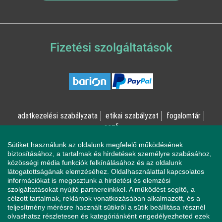
Fizetési szolgáltatások
adatkezelési szabályzata
etikai szabályzat
fogalomtár
aszf
Sütiket használunk az oldalunk megfelelő működésének
© Online Pszichológia Kft. 2023 - Minden jog fenntartva!
biztosításához, a tartalmak és hirdetések személyre szabásához,
közösségi média funkciók felkínálásához és az oldalunk
2161 Csomád, Levente utca 14/A
látogatottságának elemzéséhez. Oldalhasználattal kapcsolatos
információkat is megosztunk a hirdetési és elemzési
szolgáltatásokat nyújtó partnereinkkel. A működést segítő, a
célzott tartalmak, reklámok vonatkozásában alkalmazott, és a
Ha mentálisan instabil állapotban érzi magát, a magatartása
teljesítmény mérésre használt sütikről a sütik beállítása résznél
veszélyeztetheti Önt vagy a környezetében élőket, azonnal
olvashatsz részletesen és kategóriánként engedélyezheted ezek
forduljon a Sürgősségi Segélyvonalhoz (telefon: 112).