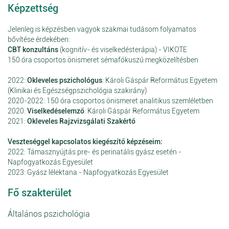
Képzettség
Jelenleg is képzésben vagyok szakmai tudásom folyamatos
bővítése érdekében:
CBT konzultáns
(kognitív- és viselkedésterápia) - VIKOTE
150 óra csoportos önismeret sémafókuszú megközelítésben
2022:
Okleveles pszichológus
: Károli Gáspár Református Egyetem
(Klinikai és Egészségpszichológia szakirány)
2020-2022: 150 óra csoportos önismeret analitikus szemléletben
2020:
Viselkedéselemző
: Károli Gáspár Református Egyetem
2021:
Okleveles Rajzvizsgálati Szakértő
Veszteséggel kapcsolatos kiegészítő képzéseim:
2022: Támasznyújtás pre- és perinatális gyász esetén -
Napfogyatkozás Egyesület
2023: Gyász lélektana - Napfogyatkozás Egyesület
Fő szakterület
Általános pszichológia