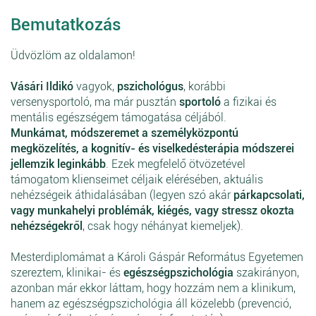
Bemutatkozás
Üdvözlöm az oldalamon!
Vásári Ildikó
vagyok,
pszichológus
, korábbi
versenysportoló, ma már pusztán
sportoló
a fizikai és
mentális egészségem támogatása céljából.
Munkámat, módszeremet a személyközpontú
megközelítés, a kognitív- és viselkedésterápia módszerei
jellemzik leginkább
. Ezek megfelelő ötvözetével
támogatom klienseimet céljaik elérésében, aktuális
nehézségeik áthidalásában (legyen szó akár
párkapcsolati,
vagy munkahelyi problémák, kiégés, vagy stressz okozta
nehézségekről
, csak hogy néhányat kiemeljek).
Mesterdiplomámat a Károli Gáspár Református Egyetemen
szereztem, klinikai- és
egészségpszichológia
szakirányon,
azonban már ekkor láttam, hogy hozzám nem a klinikum,
hanem az egészségpszichológia áll közelebb (prevenció,