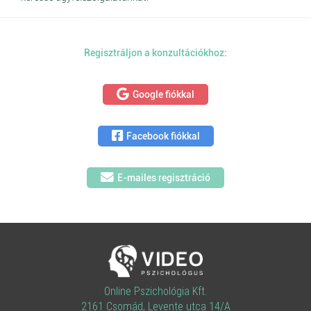
Regisztráljon a konzultációkhoz:
Google fiókkal
Facebook fiókkal
E-mailes regisztráció
Online Pszichológia Kft.
2161 Csomád, Levente utca 14/A