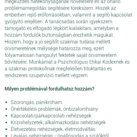
megküzdés hatékonyságának növelésére és az önálló
problémamegoldás segítésére törekszem. Hiszek az
emberben rejlő erőforrásokban, valamint a segítő kapcsolat
gyógyító erejében. A tanácsadás során igyekszem
támogató és elfogadó légkört kialakítani, amelyben a
hozzám fordulók biztonságban érezhetik magukat.
Hiszem, hogy a jó segítőt szakmai tudása mellett
önismeretének mélysége határozza meg, ezért
folyamatosan hangsúlyt fektetek saját önismeretem
bővítésére. Munkámat a Pszichológusi Etikai Kódexnek és
a szakmai protokollnak megfelelően titoktartás és
rendszeres szupervízió mellett végzem.
Milyen problémával fordulhatsz hozzám?
Szorongás, pánikroham
Önértékelési problémák, önbizalomhiány
Kapcsolati/párkapcsolati nehézségek
Krízishelyzetek, alkalmazkodási nehézségek
Életvezetési nehézségek, életmódváltás
Leválás nehézségei - önállósodás a szülőktől,