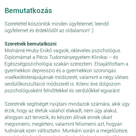
Bemutatkozás
Szeretettel köszöntök minden ügyfelemet, leendő
ügyfelemet és érdeklődőt az oldalamon! :)
Szeretnék bemutatkozni
:
Molnárné Hruby Enikő vagyok, okleveles pszichológus.
Diplomámat a Pécsi Tudományegyetem Klinikai – és
Egészségpszichológia szakán szereztem. Elsajátítottam a
gyermekkori depresszió és a gyermekkori szorongás
viselkedésterápiájának módszerét, valamint a négy üléses
serdülőkonzultáció módszerét is. Kilenc éve dolgozom
pszichológusként felnőttekkel és serdülőkkel egyaránt.
Szeretnék segítséget nyújtani mindazok számára, akik úgy
érzik, hogy az életük valahol elakadt, nem úgy alakul,
ahogyan azt tervezik, és készen állnak ennek okait
megismerni, megérteni, valamint felismerni azt, hogyan
tudnának ezen változtatni. Munkám során a megelőzésre,