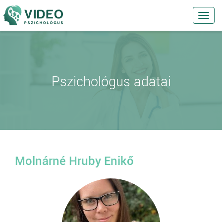
Toggl
navig
Pszichológus adatai
Molnárné Hruby Enikő