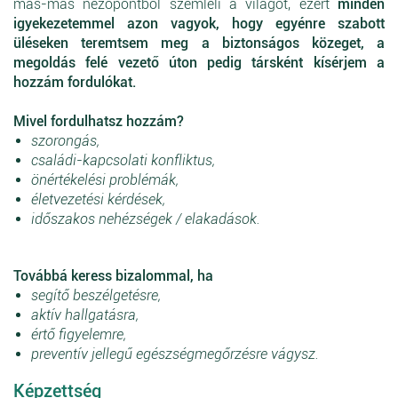
más-más nézőpontból szemléli a világot, ezért
minden
igyekezetemmel azon vagyok, hogy egyénre szabott
üléseken teremtsem meg a biztonságos közeget, a
megoldás felé vezető úton pedig társként kísérjem a
hozzám fordulókat.
Mivel fordulhatsz hozzám?
szorongás,
családi-kapcsolati konfliktus,
önértékelési problémák,
életvezetési kérdések,
időszakos nehézségek / elakadások.
Továbbá keress bizalommal, ha
segítő beszélgetésre,
aktív hallgatásra,
értő figyelemre,
preventív jellegű egészségmegőrzésre vágysz.
Képzettség