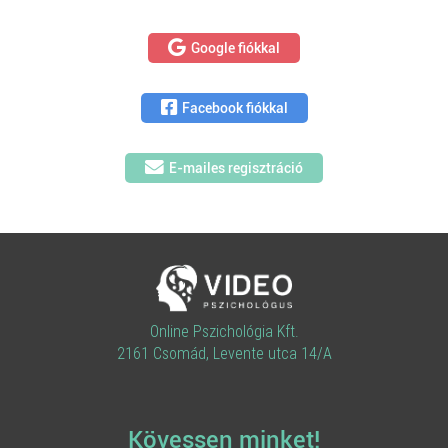
Google fiókkal
Facebook fiókkal
E-mailes regisztráció
Online Pszichológia Kft.
2161 Csomád, Levente utca 14/A
Kövessen minket!