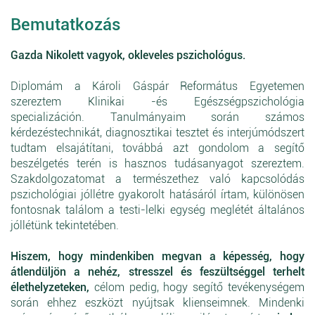
Bemutatkozás
Gazda Nikolett vagyok, okleveles pszichológus.
Diplomám a Károli Gáspár Református Egyetemen
szereztem Klinikai -és Egészségpszichológia
specializáción. Tanulmányaim során számos
kérdezéstechnikát, diagnosztikai tesztet és interjúmódszert
tudtam elsajátítani, továbbá azt gondolom a segítő
beszélgetés terén is hasznos tudásanyagot szereztem.
Szakdolgozatomat a természethez való kapcsolódás
pszichológiai jóllétre gyakorolt hatásáról írtam, különösen
fontosnak találom a testi-lelki egység meglétét általános
jóllétünk tekintetében.
Hiszem, hogy mindenkiben megvan a képesség, hogy
átlendüljön a nehéz, stresszel és feszültséggel terhelt
élethelyzeteken,
célom pedig, hogy segítő tevékenységem
során ehhez eszközt nyújtsak klienseimnek. Mindenki