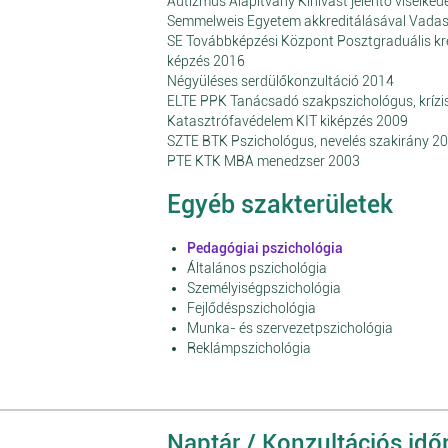
Autizmus Alapítvány Kihívást jelentő viselke
Semmelweis Egyetem akkreditálásával Vadask
SE Továbbképzési Központ Posztgraduális kr
képzés 2016
Négyüléses serdülőkonzultáció 2014
ELTE PPK Tanácsadó szakpszichológus, krízi
Katasztrófavédelem KIT kiképzés 2009
SZTE BTK Pszichológus, nevelés szakirány 2
PTE KTK MBA menedzser 2003
Egyéb szakterületek
Pedagógiai pszichológia
Általános pszichológia
Személyiségpszichológia
Fejlődéspszichológia
Munka- és szervezetpszichológia
Reklámpszichológia
Naptár / Konzultációs id