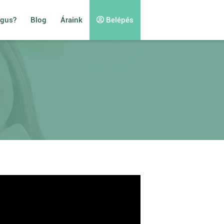
ógus?
Blog
Áraink
Belépés