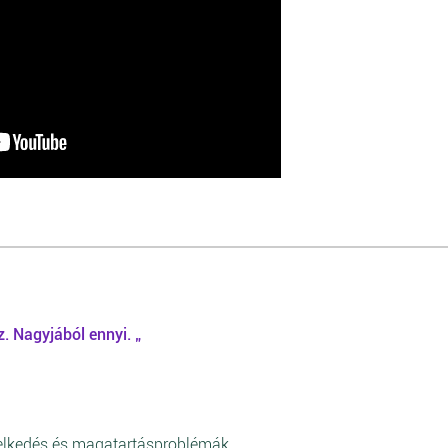
. Nagyjából ennyi. „
iselkedés és magatartásproblémák