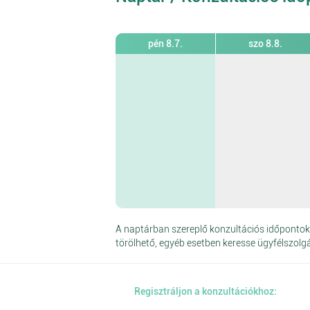
pén 8.7.
szo 8.8.
A naptárban szereplő konzultációs időpontok 
törölhető, egyéb esetben keresse ügyfélszolg
Regisztráljon a konzultációkhoz: