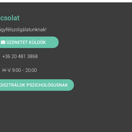
csolat
 ügyfélszolgálatunknak!
ÜZENETET KÜLDÖK
+36 20 481 3868
H-V: 9:00 - 20:00
GISZTRÁLOK PSZICHOLÓGUSNAK