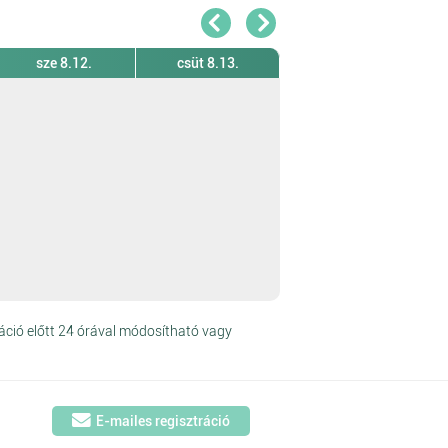
sze 8.12.
csüt 8.13.
áció előtt 24 órával módosítható vagy
E-mailes regisztráció