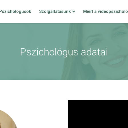
Pszichológusok
Szolgáltatásunk
Miért a videopszichol
Pszichológus adatai