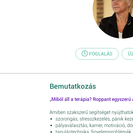
FOGLALÁS
Ü
Bemutatkozás
„Miből áll a terápia? Roppant egyszerű 
Amiben szakszerű segítséget nyújthato
szorongás, stresszkezelés, pánik kez
pályaválasztás, karrier, motiváció, d
tanulástechnika, figyelemproblémák,