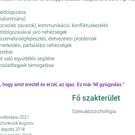
 feldolgozása
izalomhiány)
pcsolati zavarok), kommunikáció, konfliktuskezelés
 feldolgozásával járó nehézségek
 személyiségfejlesztés, életvezetési problémák
ismerkedési, pártalálási nehézségek
zelése
l való együttélés segítése
 családtagjaik támogatása.
, hogy amit éreztél és érzel, az igaz. Ez már fél gyógyulás.”
Fő szakterület
Szexuálpszichológia
vidterápia 2021
szfunkciók kognitív
a képzés 2018