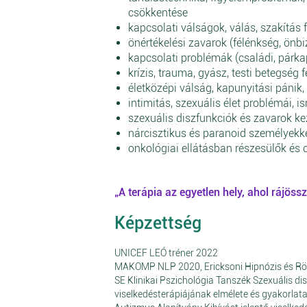
csökkentése
kapcsolati válságok, válás, szakítás
önértékelési zavarok (félénkség, önb
kapcsolati problémák (családi, párka
krízis, trauma, gyász, testi betegség
életközépi válság, kapunyitási pánik,
intimitás, szexuális élet problémái, 
szexuális diszfunkciók és zavarok ke
nárcisztikus és paranoid személyekke
onkológiai ellátásban részesülők és
„A terápia az egyetlen hely, ahol rájössz
Képzettség
UNICEF LEÓ tréner 2022
MAKOMP NLP 2020, Ericksoni Hipnózis és Rö
SE Klinikai Pszichológia Tanszék Szexuális di
viselkedésterápiájának elmélete és gyakorlat