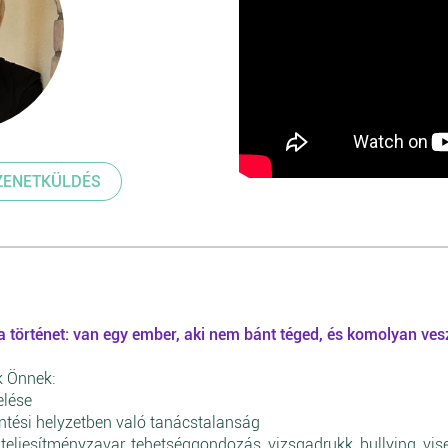
ZENETKÜLDÉS
a történet: van egy ember, aki nem bánt téged, és komolyan vesz
k Önnek:
elése
öntési helyzetben való tanácstalanság
 teljesítményzavar, tehetséggondozás, vizsgadrukk, bullying, v