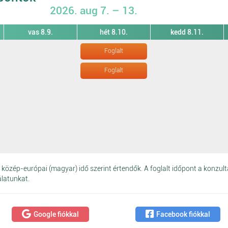
2026. aug 7. – 13.
vas 8.9.
hét 8.10.
kedd 8.11.
Foglalt
Foglalt
közép-európai (magyar) idő szerint értendők. A foglalt időpont a konzult
álatunkat.
Google fiókkal
Facebook fiókkal