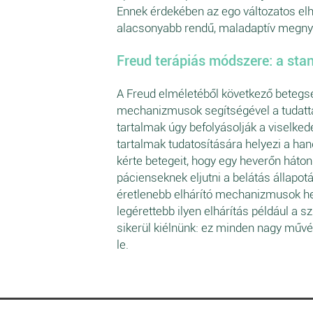
Ennek érdekében az ego változatos el
alacsonyabb rendű, maladaptív megnyi
Freud terápiás módszere: a stan
A Freud elméletéből következő betegség
mechanizmusok segítségével a tudattalan
tartalmak úgy befolyásolják a viselked
tartalmak tudatosítására helyezi a han
kérte betegeit, hogy egy heverőn háton
pácienseknek eljutni a belátás állapot
éretlenebb elhárító mechanizmusok hel
legérettebb ilyen elhárítás például a
sikerül kiélnünk: ez minden nagy művé
le.