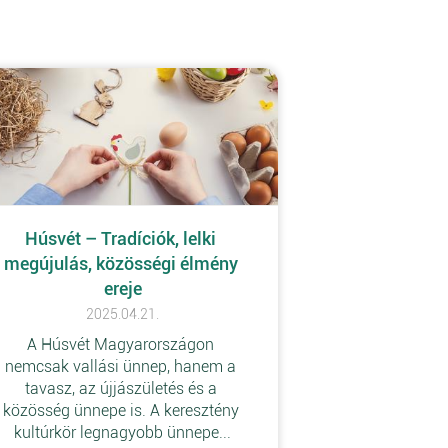
Húsvét – Tradíciók, lelki 
megújulás, közösségi élmény 
ereje
2025.04.21.
A Húsvét Magyarországon 
nemcsak vallási ünnep, hanem a 
tavasz, az újjászületés és a 
közösség ünnepe is. A keresztény 
kultúrkör legnagyobb ünnepe...