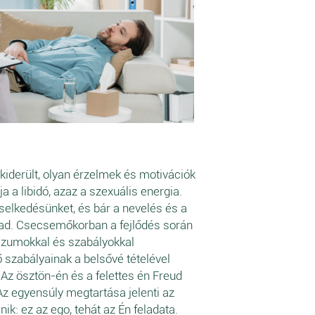
 kiderült, olyan érzelmek és motivációk
a libidó, azaz a szexuális energia.
iselkedésünket, és bár a nevelés és a
arad. Csecsemőkorban a fejlődés során
szumokkal és szabályokkal
ő szabályainak a belsővé tételével
 Az ösztön-én és a felettes én Freud
Az egyensúly megtartása jelenti az
ik: ez az ego, tehát az Én feladata.