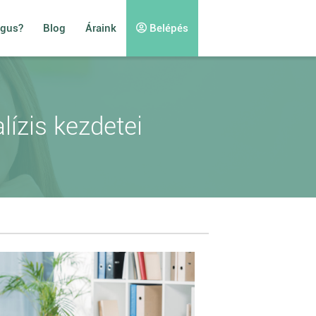
ógus?
Blog
Áraink
Belépés
lízis kezdetei