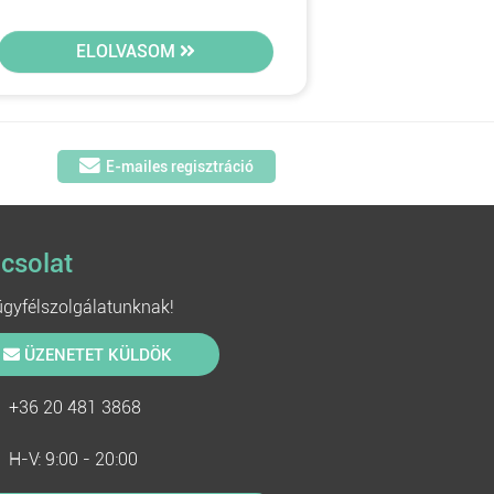
ELOLVASOM
E-mailes regisztráció
csolat
 ügyfélszolgálatunknak!
ÜZENETET KÜLDÖK
+36 20 481 3868
H-V: 9:00 - 20:00