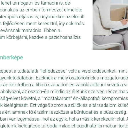
 lehet támogatni és támadni is, de
analízis az emberi természet elmélete
terápiás eljárás is, ugyanakkor az elmúlt
 fejlődésen ment keresztül, így sok más
relevánsnak maradnia. Ebben a
gom körbejárni, kezdve a pszichoanalízis
emberképe
épest a tudatalatti “felfedezése” volt: a viselkedésünket, mint
yunk tudatában. Ezeknek a mély ösztönöknek a mozgatórugója 
rán kezdetben a libidó szabadon és zabolázatlanul vezeti a v
szabályozni, az ösztön-én mindig az életünk szerves része m
lóság-elvet követni, a “mostakarom” én-állapotból kompromis
k kielégítését. Ezt végső soron a szülők és a társadalom küls
tes én, aminek fő érzelmi eszközei a bűntudat és a büszkeség.
an van egymással, hol az egyik, hol a másik kerekedik felül. 
égleteink kielégítése társadalmilag elfogadható formában történ