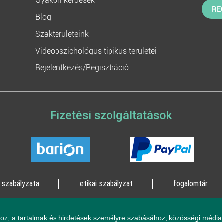
Gyakori kérdések
RE
Blog
Szakterületeink
Videopszichológus tipikus területei
Bejelentkezés/Regisztráció
Fizetési szolgáltatások
 szabályzata
etikai szabályzat
fogalomtár
lógia Kft. 2023 - Minden jog fenntartva!
2161 Csomád, Le
oz, a tartalmak és hirdetések személyre szabásához, közösségi média 