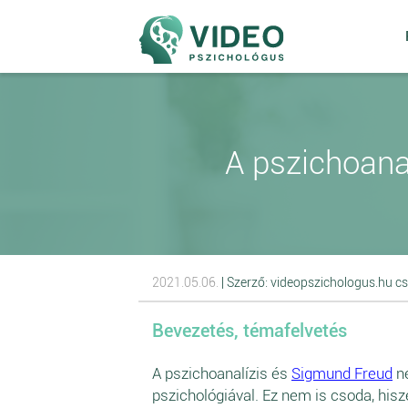
A pszichoanal
2021.05.06.
| Szerző: videopszichologus.hu c
Bevezetés, témafelvetés
A pszichoanalízis és
Sigmund Freud
ne
pszichológiával. Ez nem is csoda, hisz