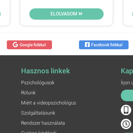
ELOLVASOM
Google fiókkal
Facebook fiókkal
Hasznos linkek
Kap
Pszichológusok
Írjon
Rólunk
Miért a videopszichológus
Szolgáltatásunk
Rendszer használata