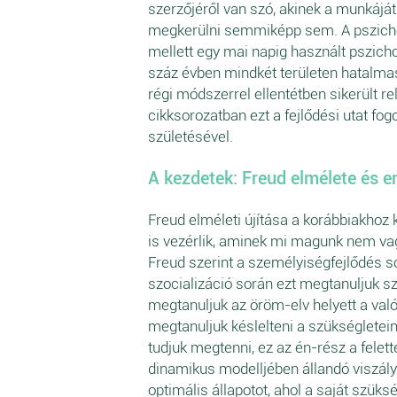
szerzőjéről van szó, akinek a munkáját
megkerülni semmiképp sem. A pszicho
mellett egy mai napig használt pszicho
száz évben mindkét területen hatalmas
régi módszerrel ellentétben sikerült 
cikksorozatban ezt a fejlődési utat fo
születésével.
A kezdetek: Freud elmélete és 
Freud elméleti újítása a korábbiakhoz k
is vezérlik, aminek mi magunk nem vag
Freud szerint a személyiségfejlődés so
szocializáció során ezt megtanuljuk 
megtanuljuk az öröm-elv helyett a va
megtanuljuk késlelteni a szükségletein
tudjuk megtenni, ez az én-rész a felet
dinamikus modelljében állandó viszályb
optimális állapotot, ahol a saját szüks