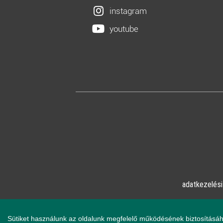
instagram
youtube
adatkezelési
© Online Pszicho
Sütiket használunk az oldalunk megfelelő működésének biztosításáh