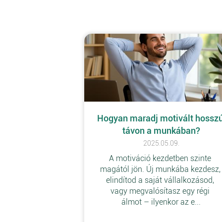
Hogyan maradj motivált hosszú
távon a munkában?
2025.05.09.
A motiváció kezdetben szinte 
magától jön. Új munkába kezdesz,
elindítod a saját vállalkozásod, 
vagy megvalósítasz egy régi 
álmot – ilyenkor az e...