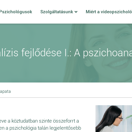
Pszichológusok
Szolgáltatásunk
Miért a videopszichol
ízis fejlődése I.: A pszichoana
sapata
ve a köztudatban szinte összeforrt a
en a pszichológia talán legjelentősebb