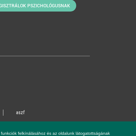
GISZTRÁLOK PSZICHOLÓGUSNAK
aszf
vente utca 14/A
funkciók felkínálásához és az oldalunk látogatottságának