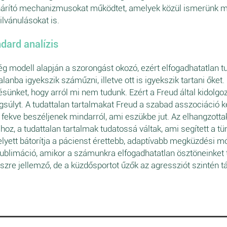
hárító mechanizmusokat működtet, amelyek közül ismerünk m
lvánulásokat is.
dard analízis
 modell alapján a szorongást okozó, ezért elfogadhatatlan tu
ba igyekszik száműzni, illetve ott is igyekszik tartani őket. I
ésünket, hogy arról mi nem tudunk. Ezért a Freud által kidolgo
gsúlyt. A tudattalan tartalmakat Freud a szabad asszociáció ke
 fekve beszéljenek mindarról, ami eszükbe jut. Az elhangzotta
ához, a tudattalan tartalmak tudatossá váltak, ami segített a t
yett bátorítja a pácienst érettebb, adaptívabb megküzdési m
 szublimáció, amikor a számunkra elfogadhatatlan ösztöneinke
szre jellemző, de a küzdősportot űzők az agressziót szintén 