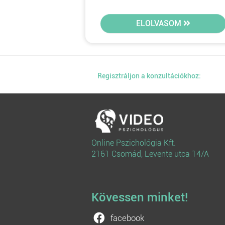
ELOLVASOM
Regisztráljon a konzultációkhoz:
Online Pszichológia Kft.
2161 Csomád, Levente utca 14/A
Kövessen minket!
facebook