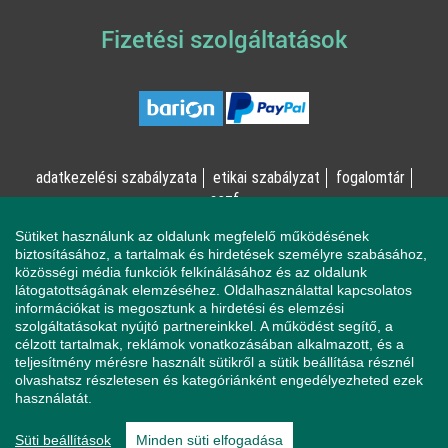
Fizetési szolgáltatások
adatkezelési szabályzata
etikai szabályzat
fogalomtár
aszf
Sütiket használunk az oldalunk megfelelő működésének
© Online Pszichológia Kft. 2023 - Minden jog fenntartva!
biztosításához, a tartalmak és hirdetések személyre szabásához,
közösségi média funkciók felkínálásához és az oldalunk
2161 Csomád, Levente utca 14/A
látogatottságának elemzéséhez. Oldalhasználattal kapcsolatos
információkat is megosztunk a hirdetési és elemzési
szolgáltatásokat nyújtó partnereinkkel. A működést segítő, a
célzott tartalmak, reklámok vonatkozásában alkalmazott, és a
Ha mentálisan instabil állapotban érzi magát, a magatartása
teljesítmény mérésre használt sütikről a sütik beállítása résznél
veszélyeztetheti Önt vagy a környezetében élőket, azonnal
olvashatsz részletesen és kategóriánként engedélyezheted ezek
forduljon a Sürgősségi Segélyvonalhoz (telefon: 112).
használatát.
Pszichológusaink és az Online Pszichológia Kft. nem vállal
felelősséget sem az Ön állapotáért, sem az Ön által okozott
Süti beállítások
Minden süti elfogadása