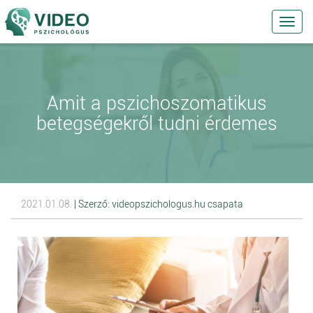
Toggl
navig
Amit a pszichoszomatikus
betegségekről tudni érdemes
2021.01.08.
| Szerző: videopszichologus.hu csapata