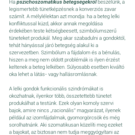
Ha
pszichoszomatikus betegségekről
beszélünk, a
legismertebb tünetképzésnek a konverziós zavar
számít. A mélylélektan azt mondja: ha a beteg lelki
konfliktussal küzd, akkor annak megoldása
érdekében teste kétségbeesett, szimbólumszerű
tüneteket produkál. Meg akar szabadulni a gondoktól,
tehát hányással járó betegség alakul ki a
szervezetben. Szimbólum a fájdalom és a bénulás,
hiszen a meg nem oldott problémák is ilyen érzést
keltenek a beteg lelkében. Súlyosabb esetben kiváltó
oka lehet a látás- vagy hallásromlásnak.
A lelki gondok funkcionális szindrómákat is
okozhatnak, ilyenkor több, összetettebb tünetet
produkálhat a testünk. Ezek olyan komoly szervi
bajok, amire nincs „racionális” magyarázat, ilyenek
például az izomfájdalmak, gyomorgörcsök és még
sorolhatnánk. Aki szomatikusan közelíti meg ezeket
a bajokat, az biztosan nem tudja meggyógyítani az