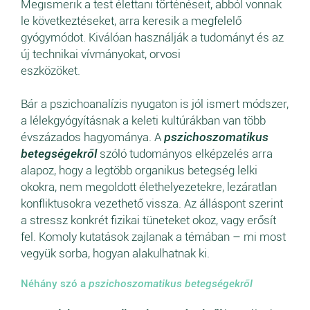
Megismerik a test élettani történéseit, abból vonnak
le következtéseket, arra keresik a megfelelő
gyógymódot. Kiválóan használják a tudományt és az
új technikai vívmányokat, orvosi
eszközöket.
Bár a pszichoanalízis nyugaton is jól ismert módszer,
a lélekgyógyításnak a keleti kultúrákban van több
évszázados hagyománya. A
pszichoszomatikus
betegségekről
szóló tudományos elképzelés arra
alapoz, hogy a legtöbb organikus betegség lelki
okokra, nem megoldott élethelyezetekre, lezáratlan
konfliktusokra vezethető vissza. Az álláspont szerint
a stressz konkrét fizikai tüneteket okoz, vagy erősít
fel. Komoly kutatások zajlanak a témában – mi most
vegyük sorba, hogyan alakulhatnak ki.
Néhány szó a
pszichoszomatikus betegségekről