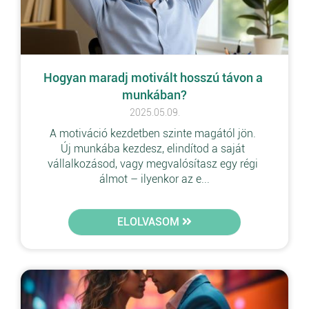
Hogyan maradj motivált hosszú távon a 
munkában?
2025.05.09.
A motiváció kezdetben szinte magától jön. 
Új munkába kezdesz, elindítod a saját 
vállalkozásod, vagy megvalósítasz egy régi 
álmot – ilyenkor az e...
ELOLVASOM