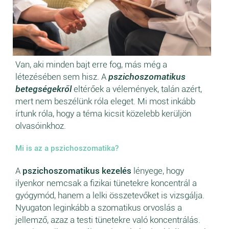
Van, aki minden bajt erre fog, más még a
létezésében sem hisz. A
pszichoszomatikus
betegségekről
eltérőek a vélemények, talán azért,
mert nem beszélünk róla eleget. Mi most inkább
írtunk róla, hogy a téma kicsit közelebb kerüljön
olvasóinkhoz.
Mi is az a pszichoszomatika?
A
pszichoszomatikus kezelés
lényege, hogy
ilyenkor nemcsak a fizikai tünetekre koncentrál a
gyógymód, hanem a lelki összetevőket is vizsgálja.
Nyugaton leginkább a szomatikus orvoslás a
jellemző, azaz a testi tünetekre való koncentrálás.