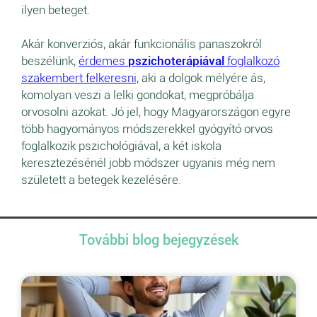
ilyen beteget.
Akár konverziós, akár funkcionális panaszokról
beszélünk,
érdemes
pszichoterápiával
foglalkozó
szakembert felkeresni,
aki a dolgok mélyére ás,
komolyan veszi a lelki gondokat, megpróbálja
orvosolni azokat. Jó jel, hogy Magyarországon egyre
több hagyományos módszerekkel gyógyító orvos
foglalkozik pszichológiával, a két iskola
keresztezésénél jobb módszer ugyanis még nem
született a betegek kezelésére.
További blog bejegyzések