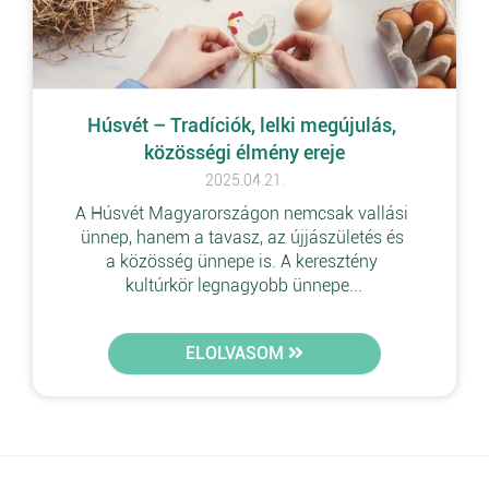
Húsvét – Tradíciók, lelki megújulás, 
közösségi élmény ereje
2025.04.21.
A Húsvét Magyarországon nemcsak vallási 
ünnep, hanem a tavasz, az újjászületés és 
a közösség ünnepe is. A keresztény 
kultúrkör legnagyobb ünnepe...
ELOLVASOM