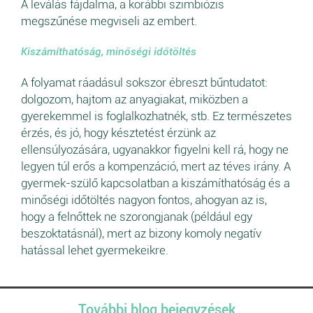
A leválás fájdalma, a korábbi szimbiózis
megszűnése megviseli az embert.
Kiszámíthatóság, minőségi időtöltés
A folyamat ráadásul sokszor ébreszt bűntudatot:
dolgozom, hajtom az anyagiakat, miközben a
gyerekemmel is foglalkozhatnék, stb. Ez természetes
érzés, és jó, hogy késztetést érzünk az
ellensúlyozására, ugyanakkor figyelni kell rá, hogy ne
legyen túl erős a kompenzáció, mert az téves irány. A
gyermek-szülő kapcsolatban a kiszámíthatóság és a
minőségi időtöltés nagyon fontos, ahogyan az is,
hogy a felnőttek ne szorongjanak (például egy
beszoktatásnál), mert az bizony komoly negatív
hatással lehet gyermekeikre.
További blog bejegyzések