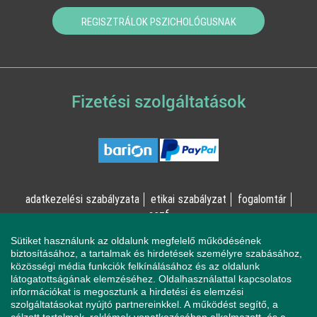
REGISZTRÁLOK PSZICHOLÓGUSNAK
Fizetési szolgáltatások
adatkezelési szabályzata
etikai szabályzat
fogalomtár
aszf
Sütiket használunk az oldalunk megfelelő működésének
© Online Pszichológia Kft. 2023 - Minden jog fenntartva!
biztosításához, a tartalmak és hirdetések személyre szabásához,
közösségi média funkciók felkínálásához és az oldalunk
2161 Csomád, Levente utca 14/A
látogatottságának elemzéséhez. Oldalhasználattal kapcsolatos
információkat is megosztunk a hirdetési és elemzési
szolgáltatásokat nyújtó partnereinkkel. A működést segítő, a