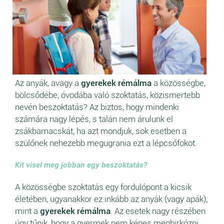
Az anyák, avagy a
gyerekek rémálma
a közösségbe,
bölcsődébe, óvodába való szoktatás, közismertebb
nevén beszoktatás? Az biztos, hogy mindenki
számára nagy lépés, s talán nem árulunk el
zsákbamacskát, ha azt mondjuk, sok esetben a
szülőnek nehezebb megugrania ezt a lépcsőfokot.
Kit visel meg jobban egy beszoktatás?
A közösségbe szoktatás egy fordulópont a kicsik
életében, ugyanakkor ez inkább az anyák (vagy apák),
mint a
gyerekek rémálma
. Az esetek nagy részében
úgy tűnik, hogy a gyermek nem képes megbirkózni