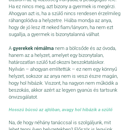
Ha ez nincs meg, azt bizony a gyermek is megérzi.
Ahogyan azt is, ha a szülő nincs rendesen érzelmileg
ráhangolódva a helyzetre. Hiába mondja az anya,
hogy de jó lesz itt neked fiam/lányom, ha nem ezt
sugallja, a gyermek is bizonytalanná válhat.
A
gyerekek rémálma
nem a bölcsőde és az óvoda,
hanem az a helyzet, amelyet egy bizonytalan,
határozatlan szülő tud okozni beszoktatáskor.
Nyilván – ahogyan említettük – ez nem egy könnyű
helyzet, sokszor az anya nem is veszi észre magán,
hogy hol hibázik. Viszont, ha nagyon nem működik a
beszokás, akkor azért az legyen gyanús és tartsunk
önvizsgálatot.
Hosszú búcsú az ajtóban, avagy hol hibázik a szülő
Na, de hogy néhány tanáccsal is szolgáljunk, mit
lehet tenni ilyen helyzetekben? Először is legyünk