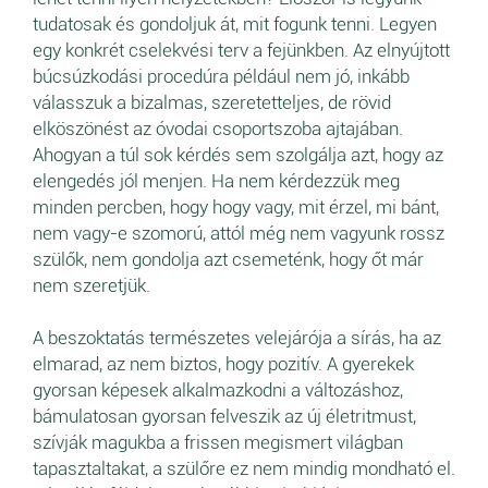
tudatosak és gondoljuk át, mit fogunk tenni. Legyen
egy konkrét cselekvési terv a fejünkben. Az elnyújtott
búcsúzkodási procedúra például nem jó, inkább
válasszuk a bizalmas, szeretetteljes, de rövid
elköszönést az óvodai csoportszoba ajtajában.
Ahogyan a túl sok kérdés sem szolgálja azt, hogy az
elengedés jól menjen. Ha nem kérdezzük meg
minden percben, hogy hogy vagy, mit érzel, mi bánt,
nem vagy-e szomorú, attól még nem vagyunk rossz
szülők, nem gondolja azt csemeténk, hogy őt már
nem szeretjük.
A beszoktatás természetes velejárója a sírás, ha az
elmarad, az nem biztos, hogy pozitív. A gyerekek
gyorsan képesek alkalmazkodni a változáshoz,
bámulatosan gyorsan felveszik az új életritmust,
szívják magukba a frissen megismert világban
tapasztaltakat, a szülőre ez nem mindig mondható el.