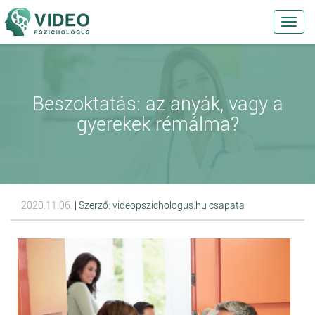
Toggl
navig
Beszoktatás: az anyák, vagy a
gyerekek rémálma?
2020.11.06.
| Szerző: videopszichologus.hu csapata