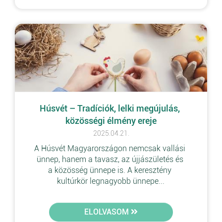
Húsvét – Tradíciók, lelki megújulás, 
közösségi élmény ereje
2025.04.21.
A Húsvét Magyarországon nemcsak vallási 
ünnep, hanem a tavasz, az újjászületés és 
a közösség ünnepe is. A keresztény 
kultúrkör legnagyobb ünnepe...
ELOLVASOM