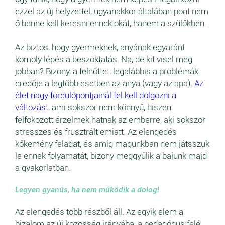
ezzel az új helyzettel, ugyanakkor általában pont nem
ő benne kell keresni ennek okát, hanem a szülőkben.
Az biztos, hogy gyermeknek, anyának egyaránt
komoly lépés a beszoktatás. Na, de kit visel meg
jobban? Bizony, a felnőttet, legalábbis a problémák
eredője a legtöbb esetben az anya (vagy az apa).
Az
élet nagy fordulópontjainál fel kell dolgozni a
változást
, ami sokszor nem könnyű, hiszen
felfokozott érzelmek hatnak az emberre, aki sokszor
stresszes és frusztrált emiatt. Az elengedés
kőkemény feladat, és amíg magunkban nem játsszuk
le ennek folyamatát, bizony meggyűlik a bajunk majd
a gyakorlatban.
Legyen gyanús, ha nem működik a dolog!
Az elengedés több részből áll. Az egyik elem a
bizalom az új közösség irányába, a pedagógus felé.