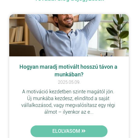
Hogyan maradj motivált hosszú távon a 
munkában?
2025.05.09.
A motiváció kezdetben szinte magától jön. 
Új munkába kezdesz, elindítod a saját 
vállalkozásod, vagy megvalósítasz egy régi 
álmot – ilyenkor az e...
ELOLVASOM