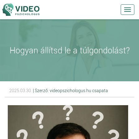
Toggl
navig
Hogyan állítsd le a túlgondolást?
2025.03.30.
| Szerző: videopszichologus.hu csapata