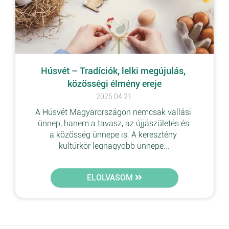
Húsvét – Tradíciók, lelki megújulás, 
közösségi élmény ereje
2025.04.21.
A Húsvét Magyarországon nemcsak vallási 
ünnep, hanem a tavasz, az újjászületés és 
a közösség ünnepe is. A keresztény 
kultúrkör legnagyobb ünnepe...
ELOLVASOM