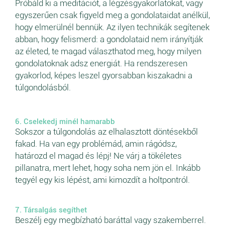
Próbáld ki a meditációt, a légzésgyakorlatokat, vagy
egyszerűen csak figyeld meg a gondolataidat anélkül,
hogy elmerülnél bennük. Az ilyen technikák segítenek
abban, hogy felismerd: a gondolataid nem irányítják
az életed, te magad választhatod meg, hogy milyen
gondolatoknak adsz energiát. Ha rendszeresen
gyakorlod, képes leszel gyorsabban kiszakadni a
túlgondolásból.
6. Cselekedj minél hamarabb
Sokszor a túlgondolás az elhalasztott döntésekből
fakad. Ha van egy problémád, amin rágódsz,
határozd el magad és lépj! Ne várj a tökéletes
pillanatra, mert lehet, hogy soha nem jön el. Inkább
tegyél egy kis lépést, ami kimozdít a holtpontról.
7. Társalgás segíthet
Beszélj egy megbízható baráttal vagy szakemberrel.