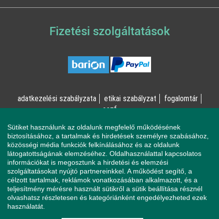
Fizetési szolgáltatások
adatkezelési szabályzata
etikai szabályzat
fogalomtár
aszf
Sütiket használunk az oldalunk megfelelő működésének
© Online Pszichológia Kft. 2023 - Minden jog fenntartva!
biztosításához, a tartalmak és hirdetések személyre szabásához,
közösségi média funkciók felkínálásához és az oldalunk
2161 Csomád, Levente utca 14/A
látogatottságának elemzéséhez. Oldalhasználattal kapcsolatos
információkat is megosztunk a hirdetési és elemzési
szolgáltatásokat nyújtó partnereinkkel. A működést segítő, a
célzott tartalmak, reklámok vonatkozásában alkalmazott, és a
Ha mentálisan instabil állapotban érzi magát, a magatartása
teljesítmény mérésre használt sütikről a sütik beállítása résznél
veszélyeztetheti Önt vagy a környezetében élőket, azonnal
olvashatsz részletesen és kategóriánként engedélyezheted ezek
forduljon a Sürgősségi Segélyvonalhoz (telefon: 112).
használatát.
Pszichológusaink és az Online Pszichológia Kft. nem vállal