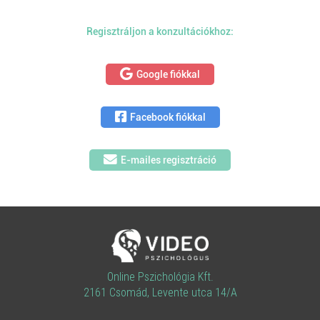
Regisztráljon a konzultációkhoz:
Google fiókkal
Facebook fiókkal
E-mailes regisztráció
Online Pszichológia Kft.
2161 Csomád, Levente utca 14/A