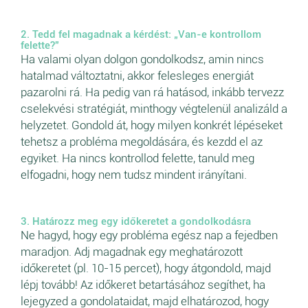
2. Tedd fel magadnak a kérdést: „Van-e kontrollom
felette?”
Ha valami olyan dolgon gondolkodsz, amin nincs
hatalmad változtatni, akkor felesleges energiát
pazarolni rá. Ha pedig van rá hatásod, inkább tervezz
cselekvési stratégiát, minthogy végtelenül analizáld a
helyzetet. Gondold át, hogy milyen konkrét lépéseket
tehetsz a probléma megoldására, és kezdd el az
egyiket. Ha nincs kontrollod felette, tanuld meg
elfogadni, hogy nem tudsz mindent irányítani.
3. Határozz meg egy időkeretet a gondolkodásra
Ne hagyd, hogy egy probléma egész nap a fejedben
maradjon. Adj magadnak egy meghatározott
időkeretet (pl. 10-15 percet), hogy átgondold, majd
lépj tovább! Az időkeret betartásához segíthet, ha
lejegyzed a gondolataidat, majd elhatározod, hogy