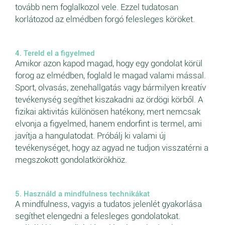
tovább nem foglalkozol vele. Ezzel tudatosan
korlátozod az elmédben forgó felesleges köröket.
4. Tereld el a figyelmed
Amikor azon kapod magad, hogy egy gondolat körül
forog az elmédben, foglald le magad valami mással.
Sport, olvasás, zenehallgatás vagy bármilyen kreatív
tevékenység segíthet kiszakadni az ördögi körből. A
fizikai aktivitás különösen hatékony, mert nemcsak
elvonja a figyelmed, hanem endorfint is termel, ami
javítja a hangulatodat. Próbálj ki valami új
tevékenységet, hogy az agyad ne tudjon visszatérni a
megszokott gondolatkörökhöz.
5. Használd a mindfulness technikákat
A mindfulness, vagyis a tudatos jelenlét gyakorlása
segíthet elengedni a felesleges gondolatokat.