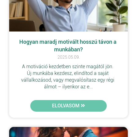
Hogyan maradj motivált hosszú távon a 
munkában?
2025.05.09.
A motiváció kezdetben szinte magától jön. 
Új munkába kezdesz, elindítod a saját 
vállalkozásod, vagy megvalósítasz egy régi 
álmot – ilyenkor az e...
ELOLVASOM