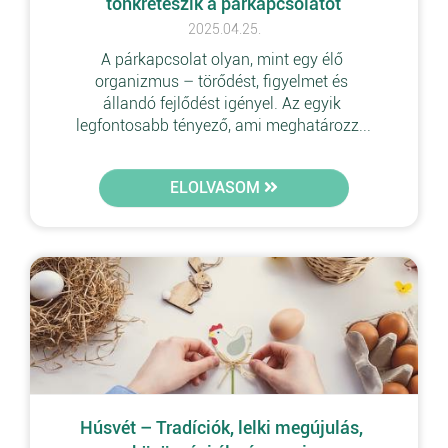
tönkreteszik a párkapcsolatot
2025.04.25.
A párkapcsolat olyan, mint egy élő 
organizmus – törődést, figyelmet és 
állandó fejlődést igényel. Az egyik 
legfontosabb tényező, ami meghatározz...
ELOLVASOM
Húsvét – Tradíciók, lelki megújulás, 