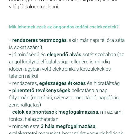
világfájdalom tud lenni.
Mik lehetnek ezek az öngondoskodási cselekedetek?
-
rendszeres testmozgás
, akár már napi fél óra séta
is sokat számít
- jó minőségű és
elegendő alvás
sötét szobában (az
angol királynő elfoglaltságai ellenére is mindig
időben ágyban volt) elektronikus készülékek és
telefon nélkül
- rendszeres,
egészséges étkezés
és hidratáltság
-
pihentető tevékenységek
beiktatása a nap
folyamán (relaxáció, szieszta, meditáció, naplóírás,
zenehallgatás)
-
célok és prioritások megfogalmazása
, mi az, ami
fontos, halaszthatatlan
- minden este
3 hála megfogalmazása
,
emlékeztetni magunkat, hogy miért vagyunk hálásak