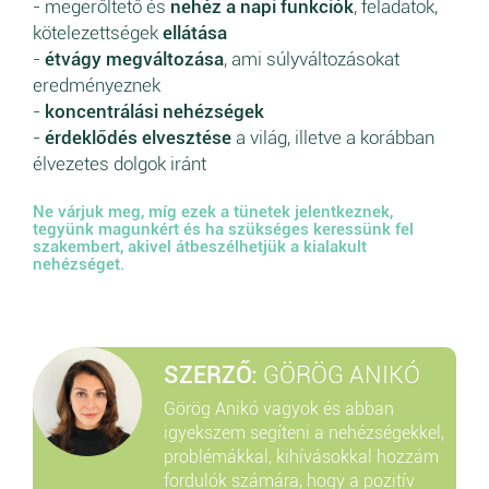
- megerőltető és
nehéz a napi funkciók
, feladatok,
kötelezettségek
ellátása
-
étvágy megváltozása
, ami súlyváltozásokat
eredményeznek
-
koncentrálási nehézségek
-
érdeklődés elvesztése
a világ, illetve a korábban
élvezetes dolgok iránt
Ne várjuk meg, míg ezek a tünetek jelentkeznek,
tegyünk magunkért és ha szükséges keressünk fel
szakembert, akivel átbeszélhetjük a kialakult
nehézséget.
SZERZŐ:
GÖRÖG ANIKÓ
Görög Anikó vagyok és abban
igyekszem segíteni a nehézségekkel,
problémákkal, kihívásokkal hozzám
fordulók számára, hogy a pozitív