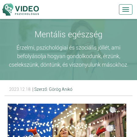
Toggl
navig
Mentális egészség
Érzelmi, pszichológiai és szociális jóllét, ami
befolyásolja hogyan gondolkodunk, érzünk,
cselekszünk, döntünk, és viszonyulunk másokhoz.
2023.12.18.
| Szerző: Görög Anikó