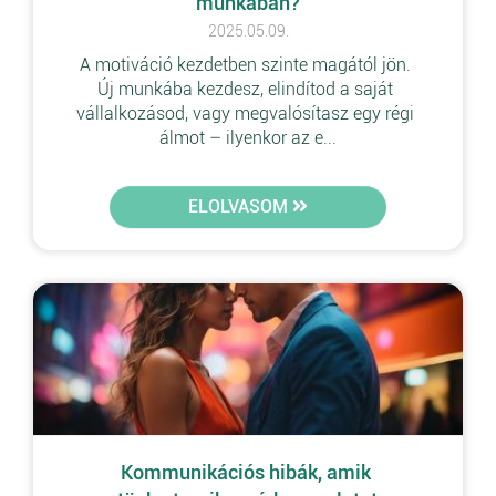
munkában?
2025.05.09.
A motiváció kezdetben szinte magától jön. 
Új munkába kezdesz, elindítod a saját 
vállalkozásod, vagy megvalósítasz egy régi 
álmot – ilyenkor az e...
ELOLVASOM
Kommunikációs hibák, amik 