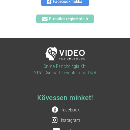
Facebook fiókkal
E-mailes regisztráció
Online Pszichológia Kft.
2161 Csomád, Levente utca 14/A
Kövessen minket!
facebook
instagram