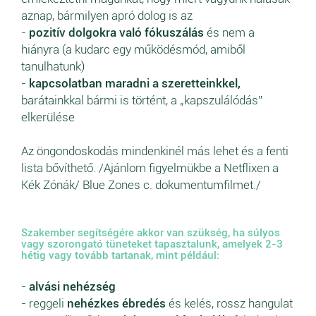
aznap, bármilyen apró dolog is az
-
pozitív dolgokra való fókuszálás
és nem a
hiányra (a kudarc egy működésmód, amiből
tanulhatunk)
-
kapcsolatban maradni a szeretteinkkel,
barátainkkal bármi is történt, a „kapszulálódás”
elkerülése
Az öngondoskodás mindenkinél más lehet és a fenti
lista bővíthető. /Ajánlom figyelmükbe a Netflixen a
Kék Zónák/ Blue Zones c. dokumentumfilmet./
Szakember segítségére akkor van szükség, ha súlyos
vagy szorongató tüneteket tapasztalunk, amelyek 2-3
hétig vagy tovább tartanak, mint például:
-
alvási nehézség
- reggeli
nehézkes ébredés
és kelés, rossz hangulat