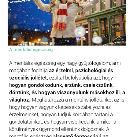
A mentális egészség
A mentális egészség egy nagy gyűjtőfogalom, ami
magában foglalja
az érzelmi, pszichológiai és
szociális jóllétet,
ezáltal befolyásolja azt, hogy
h
ogyan gondolkodunk, érzünk, cselekszünk,
döntünk, és hogyan viszonyulunk másokhoz ill. a
világhoz.
Meghatározza a mentális jóllétünket az is,
hogy hogyan vagyunk képesek szabályozni az
érzelmeinket, hogyan tudjuk kordában tartani a
gondolatainkat, és hogyan viselkedünk, amikor a
körülmények úgymond ellenünk dolgoznak. A
mentális egészség
alapvető fontosságú az