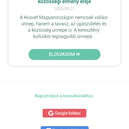
közösségi élmény ereje
2025.04.21.
A Húsvét Magyarországon nemcsak vallási 
ünnep, hanem a tavasz, az újjászületés és 
a közösség ünnepe is. A keresztény 
kultúrkör legnagyobb ünnepe...
ELOLVASOM
Regisztráljon a konzultációkhoz:
Google fiókkal