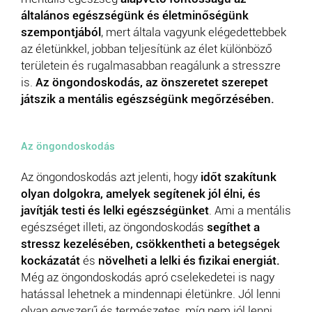
általános egészségünk és életminőségünk
szempontjából
, mert általa vagyunk elégedettebbek
az életünkkel, jobban teljesítünk az élet különböző
területein és rugalmasabban reagálunk a stresszre
is.
Az öngondoskodás, az önszeretet szerepet
játszik a mentális egészségünk megőrzésében.
Az öngondoskodás
Az öngondoskodás azt jelenti, hogy
időt szakítunk
olyan dolgokra, amelyek segítenek jól élni, és
javítják testi és lelki egészségünket
. Ami a mentális
egészséget illeti, az öngondoskodás
segíthet a
stressz kezelésében, csökkentheti a betegségek
kockázatát
és
növelheti a lelki és fizikai energiát.
Még az öngondoskodás apró cselekedetei is nagy
hatással lehetnek a mindennapi életünkre. Jól lenni
olyan egyszerű és természetes, míg nem jól lenni