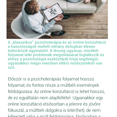
A „klasszikus” pszichoterápia és az online konzultáció
a hasonlóságok mellett néhány dologban élesen
különbözik egymástól. A lényeg ugyanaz, mindkét
folyamat lelki problémák megoldásával foglalkozik és
ehhez a pszichológia eszköztárát hívja segítségül,
ugyanakkor mégis merőben eltérő módszerekről van
szó.
Először is a pszichoterápiás folyamat hosszú
folyamat, és fontos része a múltbéli események
feldolgozása. Az online konzultáció is lehet hosszú,
de ez egyáltalán nem alapfeltétel. Ugyanakkor egy
online konzultáció elsősorban a jelenre és jövőre
fókuszál, a múltbéli dolgokra is kitér(het), de nem
kifejezett célja a múlt feldolgozása. Elsősorban a