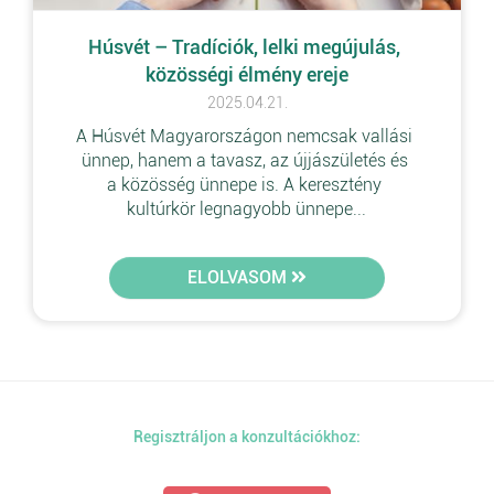
Húsvét – Tradíciók, lelki megújulás, 
közösségi élmény ereje
2025.04.21.
A Húsvét Magyarországon nemcsak vallási 
ünnep, hanem a tavasz, az újjászületés és 
a közösség ünnepe is. A keresztény 
kultúrkör legnagyobb ünnepe...
ELOLVASOM
Regisztráljon a konzultációkhoz: