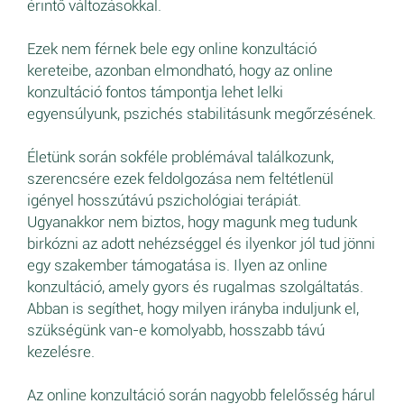
érintő változásokkal.
Ezek nem férnek bele egy online konzultáció
kereteibe, azonban elmondható, hogy az online
konzultáció fontos támpontja lehet lelki
egyensúlyunk, pszichés stabilitásunk megőrzésének.
Életünk során sokféle problémával találkozunk,
szerencsére ezek feldolgozása nem feltétlenül
igényel hosszútávú pszichológiai terápiát.
Ugyanakkor nem biztos, hogy magunk meg tudunk
birkózni az adott nehézséggel és ilyenkor jól tud jönni
egy szakember támogatása is. Ilyen az online
konzultáció, amely gyors és rugalmas szolgáltatás.
Abban is segíthet, hogy milyen irányba induljunk el,
szükségünk van-e komolyabb, hosszabb távú
kezelésre.
Az online konzultáció során nagyobb felelősség hárul