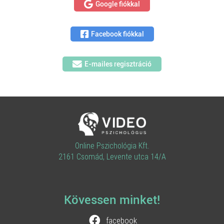
Google fiókkal
Facebook fiókkal
E-mailes regisztráció
Online Pszichológia Kft.
2161 Csomád, Levente utca 14/A
Kövessen minket!
facebook