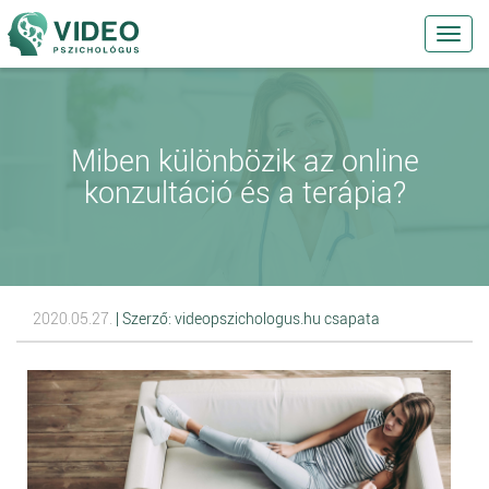
Toggl
navig
Miben különbözik az online
konzultáció és a terápia?
2020.05.27.
| Szerző: videopszichologus.hu csapata