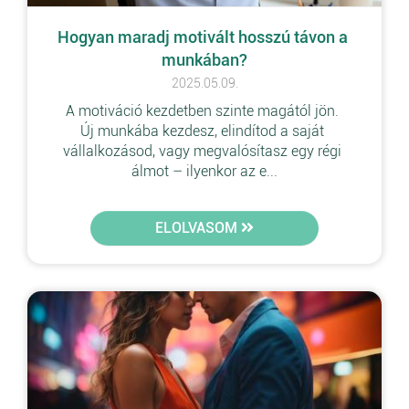
Hogyan maradj motivált hosszú távon a 
munkában?
2025.05.09.
A motiváció kezdetben szinte magától jön. 
Új munkába kezdesz, elindítod a saját 
vállalkozásod, vagy megvalósítasz egy régi 
álmot – ilyenkor az e...
ELOLVASOM