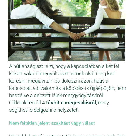
A hűtlenség azt jelzi, hogy a kapcsolatban a két fél
között valami megváltozott, ennek okát meg kell
keresni, megjavítani és dolgozni azon, hogy a
kapcsolat, a bizalom és a kötődés is újjáépüljön, nem
beszélve a sebzett lélek meggyógyításáról.
Cikkünkben áll 4
tévhit a megcsalásról
, mely
segíthet feldolgozni a helyzetet.
Nem feltétlen jelent szakítást vagy válást