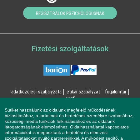
REGISZTRÁLOK PSZICHOLÓGUSNAK
Fizetési szolgáltatások
adatkezelési szabályzata
etikai szabályzat
fogalomtár
aszf
Sütiket használunk az oldalunk megfelelő működésének
© Online Pszichológia Kft. 2023 - Minden jog fenntartva!
biztosításához, a tartalmak és hirdetések személyre szabásához,
közösségi média funkciók felkínálásához és az oldalunk
2161 Csomád, Levente utca 14/A
látogatottságának elemzéséhez. Oldalhasználattal kapcsolatos
információkat is megosztunk a hirdetési és elemzési
szolgáltatásokat nyújtó partnereinkkel. A működést segítő, a