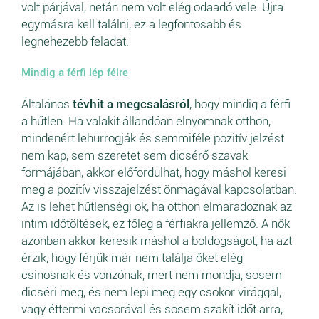
volt párjával, netán nem volt elég odaadó vele. Újra
egymásra kell találni, ez a legfontosabb és
legnehezebb feladat.
Mindig a férfi lép félre
Általános
tévhit a megcsalásról
, hogy mindig a férfi
a hűtlen. Ha valakit állandóan elnyomnak otthon,
mindenért lehurrogják és semmiféle pozitív jelzést
nem kap, sem szeretet sem dicsérő szavak
formájában, akkor előfordulhat, hogy máshol keresi
meg a pozitív visszajelzést önmagával kapcsolatban.
Az is lehet hűtlenségi ok, ha otthon elmaradoznak az
intim időtöltések, ez főleg a férfiakra jellemző. A nők
azonban akkor keresik máshol a boldogságot, ha azt
érzik, hogy férjük már nem találja őket elég
csinosnak és vonzónak, mert nem mondja, sosem
dicséri meg, és nem lepi meg egy csokor virággal,
vagy éttermi vacsorával és sosem szakít időt arra,