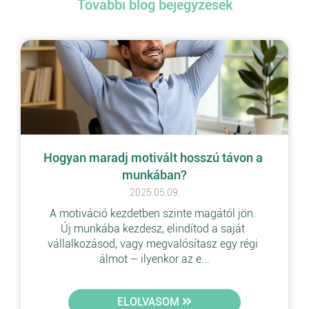
További blog bejegyzések
Hogyan maradj motivált hosszú távon a 
munkában?
2025.05.09.
A motiváció kezdetben szinte magától jön. 
Új munkába kezdesz, elindítod a saját 
vállalkozásod, vagy megvalósítasz egy régi 
álmot – ilyenkor az e...
ELOLVASOM