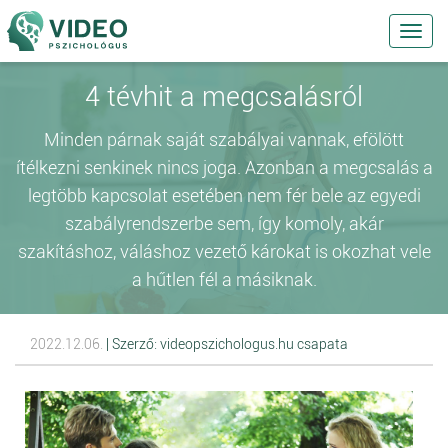
Toggl
navig
4 tévhit a megcsalásról
Minden párnak saját szabályai vannak, efölött
ítélkezni senkinek nincs joga. Azonban a megcsalás a
legtöbb kapcsolat esetében nem fér bele az egyedi
szabályrendszerbe sem, így komoly, akár
szakításhoz, váláshoz vezető károkat is okozhat vele
a hűtlen fél a másiknak.
2022.12.06.
| Szerző: videopszichologus.hu csapata