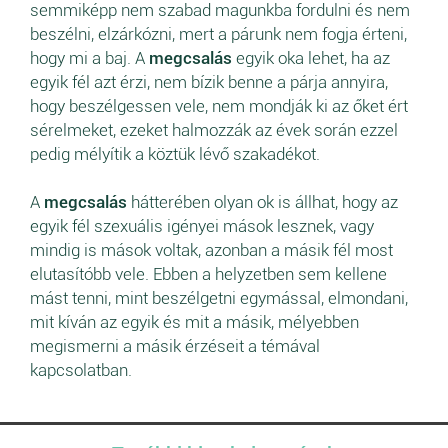
semmiképp nem szabad magunkba fordulni és nem
beszélni, elzárkózni, mert a párunk nem fogja érteni,
hogy mi a baj. A
megcsalás
egyik oka lehet, ha az
egyik fél azt érzi, nem bízik benne a párja annyira,
hogy beszélgessen vele, nem mondják ki az őket ért
sérelmeket, ezeket halmozzák az évek során ezzel
pedig mélyítik a köztük lévő szakadékot.
A
megcsalás
hátterében olyan ok is állhat, hogy az
egyik fél szexuális igényei mások lesznek, vagy
mindig is mások voltak, azonban a másik fél most
elutasítóbb vele. Ebben a helyzetben sem kellene
mást tenni, mint beszélgetni egymással, elmondani,
mit kíván az egyik és mit a másik, mélyebben
megismerni a másik érzéseit a témával
kapcsolatban.