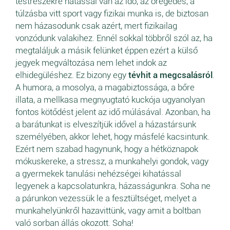
testrészekre hatással van az idő, az öregedés, a
túlzásba vitt sport vagy fizikai munka is, de biztosan
nem házasodunk csak azért, mert fizikailag
vonzódunk valakihez. Ennél sokkal többről szól az, ha
megtaláljuk a másik felünket éppen ezért a külső
jegyek megváltozása nem lehet indok az
elhidegüléshez. Ez bizony egy
tévhit a megcsalásról
.
A humora, a mosolya, a magabiztossága, a bőre
illata, a mellkasa megnyugtató kuckója ugyanolyan
fontos kötődést jelent az idő múlásával. Azonban, ha
a barátunkat is elveszítjük idővel a házastársunk
személyében, akkor lehet, hogy másfelé kacsintunk.
Ezért nem szabad hagynunk, hogy a hétköznapok
mókuskereke, a stressz, a munkahelyi gondok, vagy
a gyermekek tanulási nehézségei kihatással
legyenek a kapcsolatunkra, házasságunkra. Soha ne
a párunkon vezessük le a fesztültséget, melyet a
munkahelyünkről hazavittünk, vagy amit a boltban
való sorban állás okozott. Soha!