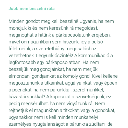
Jobb nem beszélni róla
Minden gondot meg kell beszélni! Ugyanis, ha nem
mondjuk ki és nem keresünk rá megoldást,
meginoghat a hitünk a párkapcsolatunk erejében,
mivel önmagunkban sem hiszünk, így a belső
félelmeink, a szeretethiány megcsaláshoz
vezethetnek. Legyünk őszinték! A kommunikáció a
legfontosabb egy párkapcsolatban. Ha nem
beszéljük meg gondjainkat, ha nem merjük
elmondani gondjainkat az komoly gond. Kivel kellene
megosztanunk a titkainkat, aggályainkat, vagy éppen
a poénokat, ha nem párunkkal, szerelmünkkel,
házastársunkkal? A kapcsolat a szövetségünk, ez
pedig megsérülhet, ha nem vigyázunk rá. Nem
rejthetjük el magunkban a titkokat, vagy a gondokat,
ugyanakkor nem is kell minden munkahelyi
személyes nyugtalanságot a párunkra zúdítani, de