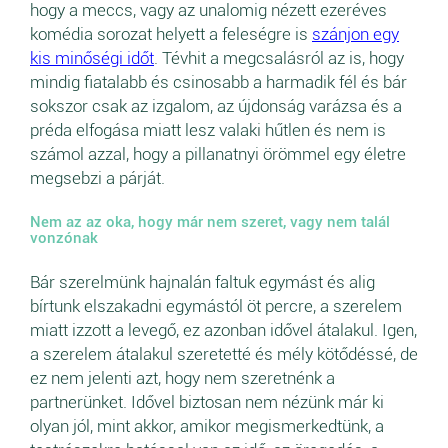
hogy a meccs, vagy az unalomig nézett ezeréves
komédia sorozat helyett a feleségre is
szánjon egy
kis minőségi időt
. Tévhit a megcsalásról az is, hogy
mindig fiatalabb és csinosabb a harmadik fél és bár
sokszor csak az izgalom, az újdonság varázsa és a
préda elfogása miatt lesz valaki hűtlen és nem is
számol azzal, hogy a pillanatnyi örömmel egy életre
megsebzi a párját.
Nem az az oka, hogy már nem szeret, vagy nem talál
vonzónak
Bár szerelmünk hajnalán faltuk egymást és alig
bírtunk elszakadni egymástól öt percre, a szerelem
miatt izzott a levegő, ez azonban idővel átalakul. Igen,
a szerelem átalakul szeretetté és mély kötődéssé, de
ez nem jelenti azt, hogy nem szeretnénk a
partnerünket. Idővel biztosan nem nézünk már ki
olyan jól, mint akkor, amikor megismerkedtünk, a