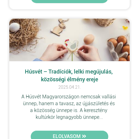
Húsvét – Tradíciók, lelki megújulás, 
közösségi élmény ereje
2025.04.21.
A Húsvét Magyarországon nemcsak vallási 
ünnep, hanem a tavasz, az újjászületés és 
a közösség ünnepe is. A keresztény 
kultúrkör legnagyobb ünnepe...
ELOLVASOM