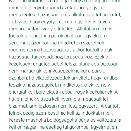
Bár több kutatás azt mutatja, hogy a házaspárok több
mint a fele együtt marad azután, hogy egyikük
megszegte a házasságkötés alkalmával tett ígéretét,
az biztos, hogy egy ilyen törést egy élet is kevés
megbocsájtani, vagy elfelejteni. Általában nem is
tudnak túllendülni a párok önállóan egy ekkora
sérelmen, azonban, ha mindketten szeretnék
megmenteni a házasságukat, akkor fordulhatnak
házassági tanácsadóhoz, terapeutához. Ezek a
kezelések rengeteg sebet felszakítanak és biztosan
nem maradnak könnycseppek nélkül a párok,
azonban, ha elköteleződöttek amellett, hogy rendbe
teszik a házasságukat, mindkettőjüknek komoly
energiát kell belefektetni abba, hogy kibéküljenek. A
hűtlen félnek vissza kell nyernie a megcsalt fél
bizalmát, ami biztosan nem lesz egyszerű. A bántott
félnek pedig szembesülnie kell az indokkal, miért
kereste máshol a boldogságot a párja és változtatnia
kell önmagán, ha esetleg túl goromba, figyelmetlen