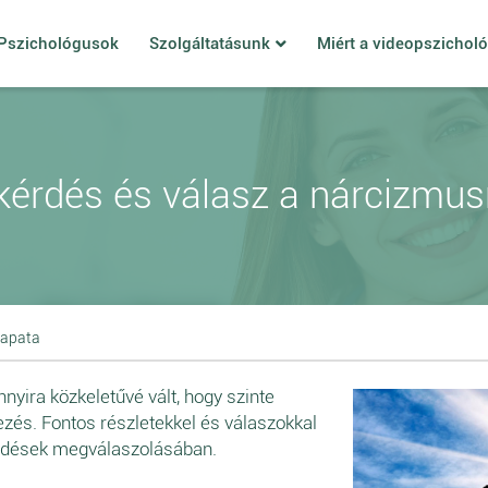
Pszichológusok
Szolgáltatásunk
Miért a videopszichol
kérdés és válasz a nárcizmus
sapata
nyira közkeletűvé vált, hogy szinte
ejezés. Fontos részletekkel és válaszokkal
rdések megválaszolásában.