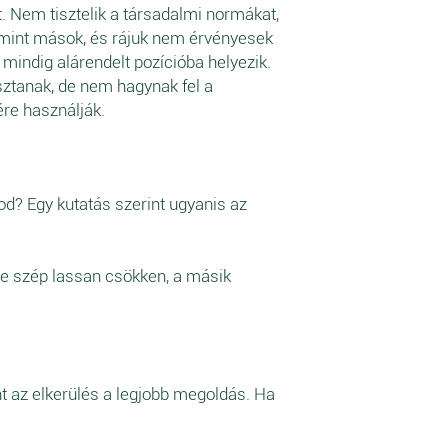
et. Nem tisztelik a társadalmi normákat,
 mint mások, és rájuk nem érvényesek
 mindig alárendelt pozícióba helyezik.
sztanak, de nem hagynak fel a
ére használják.
od? Egy kutatás szerint ugyanis az
ése szép lassan csökken, a másik
nt az elkerülés a legjobb megoldás. Ha