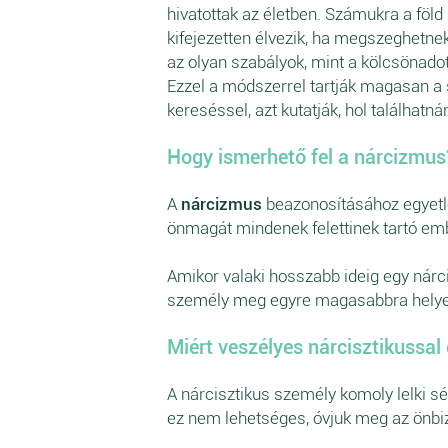
hivatottak az életben. Számukra a föld 
kifejezetten élvezik, ha megszeghetn
az olyan szabályok, mint a kölcsönadot
Ezzel a módszerrel tartják magasan a
kereséssel, azt kutatják, hol találhatná
Hogy ismerhető fel a nárcizmus
A
nárcizmus
beazonosításához egyetle
önmagát mindenek felettinek tartó em
Amikor valaki hosszabb ideig egy nárci
személy meg egyre magasabbra helye
Miért veszélyes nárcisztikussal 
A nárcisztikus személy komoly lelki sé
ez nem lehetséges, óvjuk meg az önbi