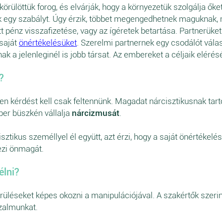
körülöttük forog, és elvárják, hogy a környezetük szolgálja ők
ek egy szabályt. Úgy érzik, többet megengedhetnek maguknak,
t pénz visszafizetése, vagy az ígéretek betartása. Partnerüket
 saját
önértékelésüket
. Szerelmi partnernek egy csodálót vála
nak a jelenleginél is jobb társat. Az embereket a céljaik elérés
?
n kérdést kell csak feltennünk. Magadat nárcisztikusnak tart
ber büszkén vállalja
nárcizmusát
.
sztikus személlyel él együtt, azt érzi, hogy a saját önértékel
zi önmagát.
élni?
rüléseket képes okozni a manipulációjával. A szakértők szeri
zalmunkat.