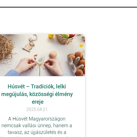
Húsvét – Tradíciók, lelki 
megújulás, közösségi élmény 
ereje
2025.04.21.
A Húsvét Magyarországon 
nemcsak vallási ünnep, hanem a 
tavasz, az újjászületés és a 