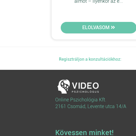
álmot – ilyenkor az e...
ELOLVASOM
Regisztráljon a konzultációkhoz:
Online Pszichológia Kft.
2161 Csomád, Levente utca 14/A
Kövessen minket!