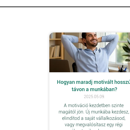
Hogyan maradj motivált hosszú
távon a munkában?
2025.05.09.
A motiváció kezdetben szinte 
magától jön. Új munkába kezdesz,
elindítod a saját vállalkozásod, 
vagy megvalósítasz egy régi 