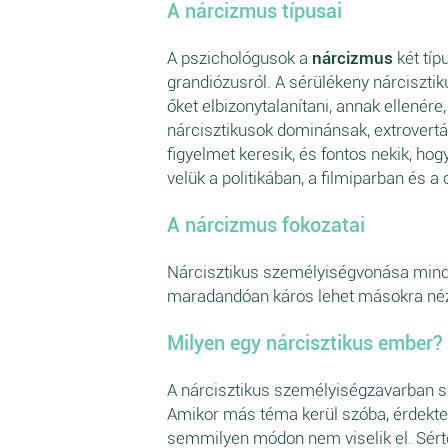
A nárcizmus típusai
A pszichológusok a
nárcizmus
két típ
grandiózusról. A sérülékeny nárciszti
őket elbizonytalanítani, annak ellenére,
nárcisztikusok dominánsak, extrovertál
figyelmet keresik, és fontos nekik, ho
velük a politikában, a filmiparban és a
A nárcizmus fokozatai
Nárcisztikus személyiségvonása mind
maradandóan káros lehet másokra né
Milyen egy nárcisztikus ember?
A nárcisztikus személyiségzavarban 
Amikor más téma kerül szóba, érdektele
semmilyen módon nem viselik el. Sértőd