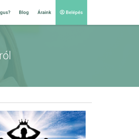
ógus?
Blog
Áraink
Belépés
ról