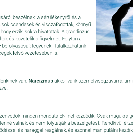
usáról beszélnek: a sérülékenyről és a
kusok csendesek és visszafogottak, könnyű
 hogy érzik, sokra hivatottak. A grandiózus
tak és követelik a figyelmet. Folyton a
gy befolyásosak legyenek. Találkozhatunk
 cégek felső vezetésében is.
enkinek van.
Nárcizmus
akkor válik személyiségzavarrá, ami
zve.
szenvedők minden mondata ÉN-nel kezdődik. Csak magukra go
nné válnak, és nem folytatják a beszélgetést. Rendkívül érzéke
éssel és haraggal reagálnak, és azonnal manipulálni kezdik a