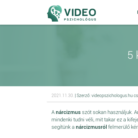
5 
2021.11.30.
| Szerző: videopszichologus.hu c
A
nárcizmus
szót sokan használjuk. An
mindenki tudni véli, mit takar ez a kif
segítünk a
nárcizmusról
felmerülő ké