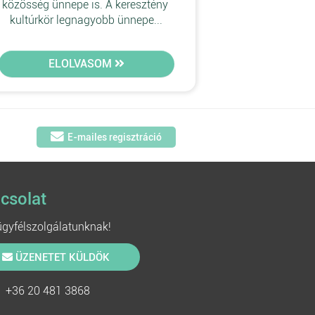
közösség ünnepe is. A keresztény 
kultúrkör legnagyobb ünnepe...
ELOLVASOM
E-mailes regisztráció
csolat
 ügyfélszolgálatunknak!
ÜZENETET KÜLDÖK
+36 20 481 3868