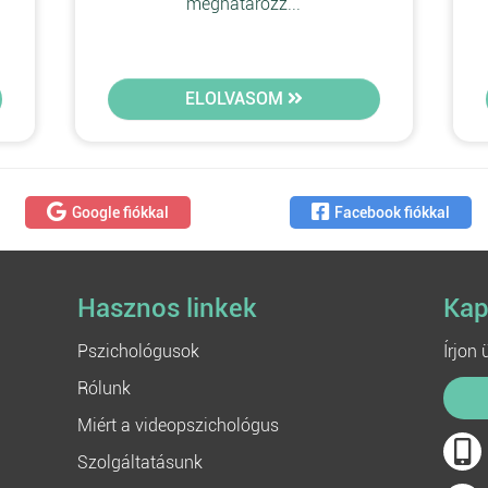
meghatározz...
ELOLVASOM
Google fiókkal
Facebook fiókkal
Hasznos linkek
Kap
Pszichológusok
Írjon
Rólunk
Miért a videopszichológus
Szolgáltatásunk