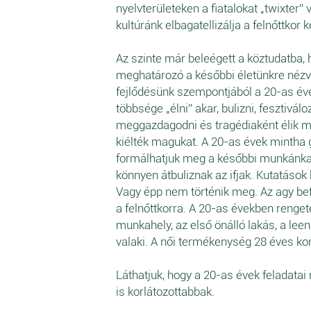
nyelvterületeken a fiatalokat „twixter” va
kultúránk elbagatellizálja a felnőttkor 
Az szinte már beleégett a köztudatba,
meghatározó a későbbi életünkre nézve,
fejlődésünk szempontjából a 20-as éve
többsége „élni” akar, bulizni, fesztiválo
meggazdagodni és tragédiaként élik me
kiélték magukat. A 20-as évek mintha g
formálhatjuk meg a későbbi munkánkat,
könnyen átbuliznak az ifjak. Kutatáso
Vagy épp nem történik meg. Az agy be
a felnőttkorra. A 20-as években renget
munkahely, az első önálló lakás, a lee
valaki. A női termékenység 28 éves ko
Láthatjuk, hogy a 20-as évek feladata
is korlátozottabbak.