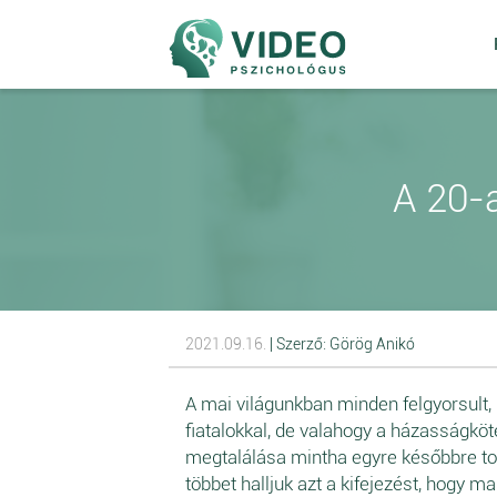
A 20-
2021.09.16.
| Szerző: Görög Anikó
A mai világunkban minden felgyorsult
fiatalokkal, de valahogy a házasságköt
megtalálása mintha egyre későbbre tol
többet halljuk azt a kifejezést, hogy m