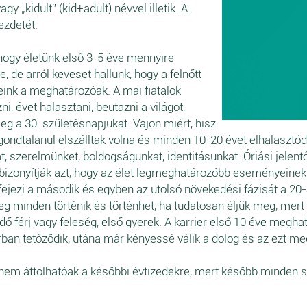
gy „kidult” (kid+adult) névvel illetik. A
kezdetét.
 hogy életünk első 3-5 éve mennyire
 de arról keveset hallunk, hogy a felnőtt
ink a meghatározóak. A mai fiatalok
zni, évet halasztani, beutazni a világot,
g a 30. születésnapjukat. Vajon miért, hisz
ondtalanul elszálltak volna és minden 10-20 évet elhalasztódi
 szerelmünket, boldogságunkat, identitásunkat. Óriási jelen
k bizonyítják azt, hogy az élet legmeghatározóbb eseményeine
fejezi a második és egyben az utolsó növekedési fázisát a 2
eg minden történik és történhet, ha tudatosan éljük meg, mert 
ndő férj vagy feleség, első gyerek. A karrier első 10 éve meg
rban tetőződik, utána már kényessé válik a dolog és az ezt m
i nem áttolhatóak a későbbi évtizedekre, mert később minden 