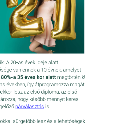
k. A 20-as évek ideje alatt
tősége van ennek a 10 évnek, amelyet
k
80%-a 35 éves kor alatt
megtörténik!
0-as években, így átprogramozza magát
ekkor lesz az első diploma, az első
határozza, hogy később mennyit keres
egelőző
párválasztás
is.
sokkal sürgetőbb lesz és a lehetőségek