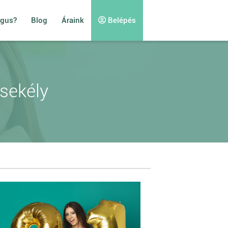
ógus?
Blog
Áraink
Belépés
sekély