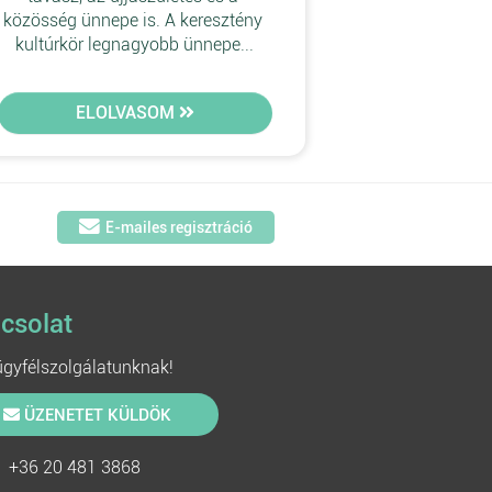
közösség ünnepe is. A keresztény 
kultúrkör legnagyobb ünnepe...
ELOLVASOM
E-mailes regisztráció
csolat
 ügyfélszolgálatunknak!
ÜZENETET KÜLDÖK
+36 20 481 3868