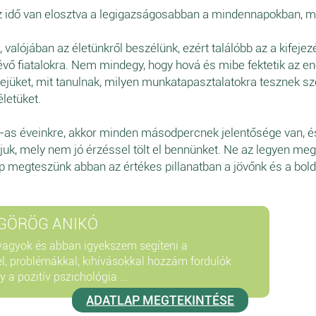
z idő van elosztva a legigazságosabban a mindennapokban, 
alójában az életünkről beszélünk, ezért találóbb az a kifejez
vő fiatalokra. Nem mindegy, hogy hová és mibe fektetik az ene
dejüket, mit tanulnak, milyen munkatapasztalatokra tesznek sze
letüket.
a 20-as éveinkre, akkor minden másodpercnek jelentősége van, 
ítjuk, mely nem jó érzéssel tölt el bennünket. Ne az legyen m
 megteszünk abban az értékes pillanatban a jövőnk és a bo
GÖRÖG ANIKÓ
vagyok és abban igyekszem segíteni a
l, problémákkal, kihívásokkal hozzám fordulók
 a pozitív pszichológia ...
ADATLAP MEGTEKINTÉSE