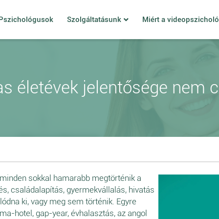
Pszichológusok
Szolgáltatásunk
Miért a videopszichol
as életévek jelentősége nem c
, minden sokkal hamarabb megtörténik a
és, családalapítás, gyermekvállalás, hivatás
ódna ki, vagy meg sem történik. Egyre
ama-hotel, gap-year, évhalasztás, az angol