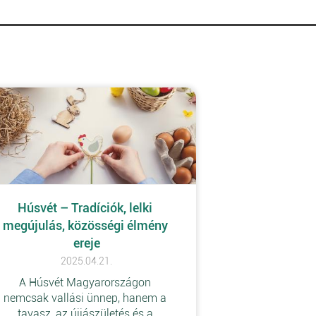
Húsvét – Tradíciók, lelki 
megújulás, közösségi élmény 
ereje
2025.04.21.
A Húsvét Magyarországon 
nemcsak vallási ünnep, hanem a 
tavasz, az újjászületés és a 