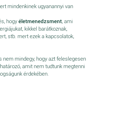
mert mindenkinek ugyanannyi van
és, hogy
életmenedzsment
, ami
rgiájukat, kikkel barátkoznak,
rt, stb. mert ezek a kapcsolatok,
és nem mindegy, hogy azt feleslegesen
eghatározó, amit nem tudtunk megtenni
ldogságunk érdekében.