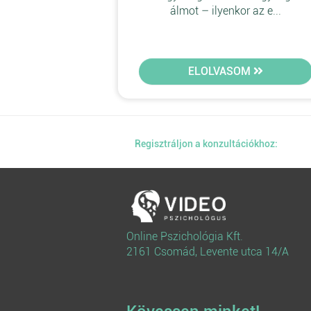
álmot – ilyenkor az e...
ELOLVASOM
Regisztráljon a konzultációkhoz:
Online Pszichológia Kft.
2161 Csomád, Levente utca 14/A