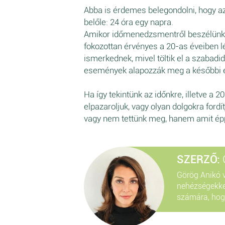
Abba is érdemes belegondolni, hogy a
belőle: 24 óra egy napra.
Amikor időmenedzsmentről beszélünk, v
fokozottan érvényes a 20-as éveiben lé
ismerkednek, mivel töltik el a szabadi
események alapozzák meg a későbbi é
Ha így tekintünk az időnkre, illetve 
elpazaroljuk, vagy olyan dolgokra ford
vagy nem tettünk meg, hanem amit épp
SZERZŐ:
Görög Anikó 
nehézségekke
számára, hogy