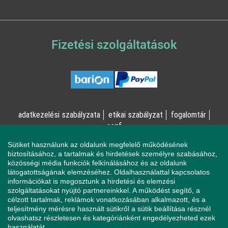
Fizetési szolgáltatások
adatkezelési szabályzata
etikai szabályzat
fogalomtár
aszf
Sütiket használunk az oldalunk megfelelő működésének
© Online Pszichológia Kft. 2023 - Minden jog fenntartva!
biztosításához, a tartalmak és hirdetések személyre szabásához,
közösségi média funkciók felkínálásához és az oldalunk
2161 Csomád, Levente utca 14/A
látogatottságának elemzéséhez. Oldalhasználattal kapcsolatos
információkat is megosztunk a hirdetési és elemzési
szolgáltatásokat nyújtó partnereinkkel. A működést segítő, a
célzott tartalmak, reklámok vonatkozásában alkalmazott, és a
Ha mentálisan instabil állapotban érzi magát, a magatartása
teljesítmény mérésre használt sütikről a sütik beállítása résznél
veszélyeztetheti Önt vagy a környezetében élőket, azonnal
olvashatsz részletesen és kategóriánként engedélyezheted ezek
forduljon a Sürgősségi Segélyvonalhoz (telefon: 112).
használatát.