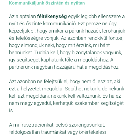
Kommunikáljunk őszintén és nyíltan
Az alaptalan
féltékenység
egyik legjobb ellenszere a
nyílt és őszinte kommunikáció. Ezt persze ne úgy
képzeljük el, hogy amikor a párunk hazaér, lerohanjuk
és felelősségre vonjuk. Az azonban rendkívül fontos,
hogy elmondjuk neki, hogy mit érzünk, mi bánt
bennünket. Tudnia kell, hogy bizonytalanok vagyunk,
így segítséget kaphatunk tőle a megoldáshoz. A
partnerünk nagyban hozzájárulhat a megoldáshoz.
Azt azonban ne felejtsük el, hogy nem ő lesz az, aki
ezt a helyzetet megoldja. Segíthet nekünk, de nekünk
kell azt megoldani, nekünk kell változnunk. És ha ez
nem megy egyedül, kérhetjük szakember segítségét
is.
A mi frusztrációnkat, belső szorongásunkat,
feldolgozatlan traumánkat vagy önértékelési