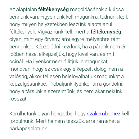
Az alaptalan
féltékenység
megoldásának a kulcsa
bennünk van. Figyelnünk kell magunkra, tudnunk kell,
hogy milyen helyzetekben leszünk alaptalanul
féltékenyek. Vigyáznunk kell, mert a
féltékenység
olyan, mint egy örvény, ami egyre mélyebbre ránt
bennünket. Képzelődni kezdünk, ha a párunk nem ér
időben haza, elképzeljük, hogy kivel van, és mit
csinál. Ha ilyenkor nem állítjuk le magunkat,
mondván, hogy ez csak egy elképzelt dolog, nem a
valóság, akkor teljesen belelovalhatjuk magunkat a
képzelgésünkbe. Próbáljunk ilyenkor arra gondolni,
hogy a társunk a szerelmünk, és nem akar nekünk
rosszat.
Kerülhetünk olyan helyzetbe, hogy
szakemberhez
kell
fordulnunk. Mert ha nem tesszük, arra rámehet a
párkapcsolatunk.