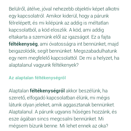
Belülről, átélve, jóval nehezebb objektív képet alkotni
egy kapcsolatról. Amikor kiderül, hogy a párunk
félrelépett, és mi kilépünk az addig is méltatlan
kapcsolatból, a köd eloszlik. A köd, ami addig
eltakarta a szemünk elől az igazságot. Ez a fajta
féltékenység
, ami óvatosságra int bennünket, majd
beigazolódik, segít bennünket. Megszabadulhatunk
egy nem megfelelő kapcsolattól. De mi a helyzet, ha
alaptalanul vagyunk féltékenyek?
Az alaptalan féltékenységről
Alaptalan
féltékenységről
akkor beszélünk, ha
szerető, elfogadó kapcsolatban élünk, mi mégis
látunk olyan jeleket, amik aggasztanak bennünket.
Alaptalanul. A párunk ugyanis hűséges hozzánk, és
esze ágában sincs megcsalni bennünket. Mi
mégsem bízunk benne. Mi lehet ennek az oka?