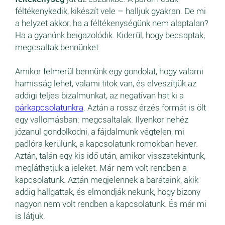
féltékenykedik, kikészít vele – halljuk gyakran. De mi
a helyzet akkor, ha a féltékenységünk nem alaptalan?
Ha a gyanúnk beigazolódik. Kiderül, hogy becsaptak,
megcsaltak bennünket.
Amikor felmerül bennünk egy gondolat, hogy valami
hamisság lehet, valami titok van, és elveszítjük az
addigi teljes bizalmunkat, az negatívan hat ki a
párkapcsolatunkra
. Aztán a rossz érzés formát is ölt
egy vallomásban: megcsaltalak. Ilyenkor nehéz
józanul gondolkodni, a fájdalmunk végtelen, mi
padlóra kerülünk, a kapcsolatunk romokban hever.
Aztán, talán egy kis idő után, amikor visszatekintünk,
megláthatjuk a jeleket. Már nem volt rendben a
kapcsolatunk. Aztán megjelennek a barátaink, akik
addig hallgattak, és elmondják nekünk, hogy bizony
nagyon nem volt rendben a kapcsolatunk. És már mi
is látjuk.