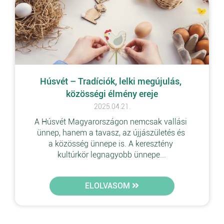
Húsvét – Tradíciók, lelki megújulás, 
közösségi élmény ereje
2025.04.21.
A Húsvét Magyarországon nemcsak vallási 
ünnep, hanem a tavasz, az újjászületés és 
a közösség ünnepe is. A keresztény 
kultúrkör legnagyobb ünnepe...
ELOLVASOM