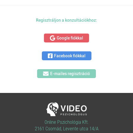
Regisztráljon a konzultációkhoz:
Google fiókkal
Facebook fiókkal
E-mailes regisztráció
Online Pszichológia Kft.
2161 Csomád, Levente utca 14/A