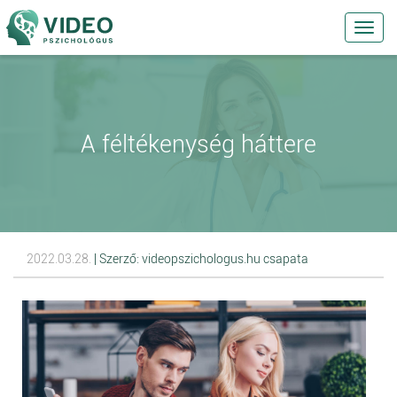
Toggl
navig
A féltékenység háttere
2022.03.28.
| Szerző: videopszichologus.hu csapata