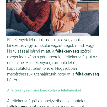
Féltékenyek lehetünk másokra a vagyonuk, a
kinézetük vagy az iskolai végzettségük miatt. vagy
kis túlzással bármi miatt. A
féltékenység
szóról
mégis leginkább a párkapcsolati féltékenység jut az
eszünkbe. A féltékenység romboló lehet,
kapcsolatokat tehet tönkre. Hogy jobban
megérthessük, utánajártunk, hogy mi a
féltékenység
háttere.
A féltékenység, ami beigazolja a félelmeinket
A féltékenységről alaphelyzetben az alaptalan
féltékenység
jut az eszünkbe. A párom csak