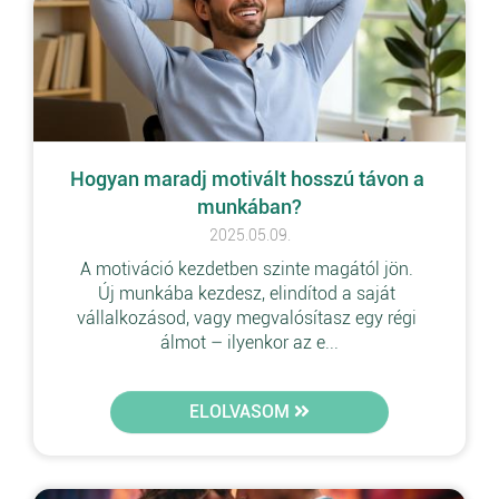
Hogyan maradj motivált hosszú távon a 
munkában?
2025.05.09.
A motiváció kezdetben szinte magától jön. 
Új munkába kezdesz, elindítod a saját 
vállalkozásod, vagy megvalósítasz egy régi 
álmot – ilyenkor az e...
ELOLVASOM