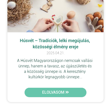
Húsvét – Tradíciók, lelki megújulás, 
közösségi élmény ereje
2025.04.21.
A Húsvét Magyarországon nemcsak vallási 
ünnep, hanem a tavasz, az újjászületés és 
a közösség ünnepe is. A keresztény 
kultúrkör legnagyobb ünnepe...
ELOLVASOM