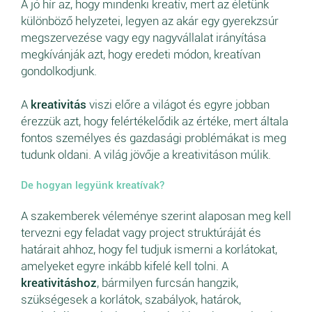
A jó hír az, hogy mindenki kreatív, mert az életünk
különböző helyzetei, legyen az akár egy gyerekzsúr
megszervezése vagy egy nagyvállalat irányítása
megkívánják azt, hogy eredeti módon, kreatívan
gondolkodjunk.
A
kreativitás
viszi előre a világot és egyre jobban
érezzük azt, hogy felértékelődik az értéke, mert általa
fontos személyes és gazdasági problémákat is meg
tudunk oldani. A világ jövője a kreativitáson múlik.
De hogyan legyünk kreatívak?
A szakemberek véleménye szerint alaposan meg kell
tervezni egy feladat vagy project struktúráját és
határait ahhoz, hogy fel tudjuk ismerni a korlátokat,
amelyeket egyre inkább kifelé kell tolni. A
kreativitáshoz
, bármilyen furcsán hangzik,
szükségesek a korlátok, szabályok, határok,