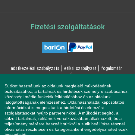
Fizetési szolgáltatások
adatkezelési szabályzata
etikai szabályzat
fogalomtár
aszf
Sütiket használunk az oldalunk megfelelő működésének
© Online Pszichológia Kft. 2023 - Minden jog fenntartva!
biztosításához, a tartalmak és hirdetések személyre szabásához,
közösségi média funkciók felkínálásához és az oldalunk
2161 Csomád, Levente utca 14/A
látogatottságának elemzéséhez. Oldalhasználattal kapcsolatos
információkat is megosztunk a hirdetési és elemzési
szolgáltatásokat nyújtó partnereinkkel. A működést segítő, a
célzott tartalmak, reklámok vonatkozásában alkalmazott, és a
Ha mentálisan instabil állapotban érzi magát, a magatartása
teljesítmény mérésre használt sütikről a sütik beállítása résznél
veszélyeztetheti Önt vagy a környezetében élőket, azonnal
olvashatsz részletesen és kategóriánként engedélyezheted ezek
forduljon a Sürgősségi Segélyvonalhoz (telefon: 112).
használatát.