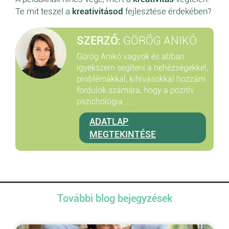
Te mit teszel a
kreativitásod
fejlesztése érdekében?
SZERZŐ:
GÖRÖG ANIKÓ
Görög Anikó vagyok és abban
igyekszem segíteni a nehézségekkel,
problémákkal, kihívásokkal hozzám
fordulók számára, hogy a pozitív
pszichológia ...
ADATLAP
MEGTEKINTÉSE
További blog bejegyzések