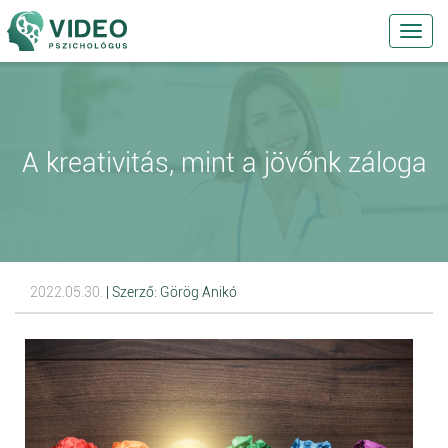
Toggl
navig
A kreativitás, mint a jövőnk záloga
2022.05.30.
| Szerző: Görög Anikó