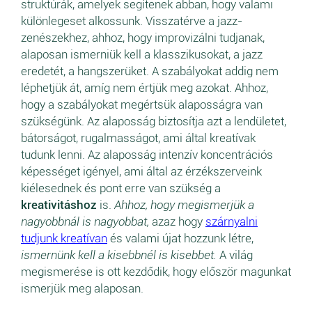
struktúrák, amelyek segítenek abban, hogy valami
különlegeset alkossunk. Visszatérve a jazz-
zenészekhez, ahhoz, hogy improvizálni tudjanak,
alaposan ismerniük kell a klasszikusokat, a jazz
eredetét, a hangszerüket. A szabályokat addig nem
léphetjük át, amíg nem értjük meg azokat. Ahhoz,
hogy a szabályokat megértsük alaposságra van
szükségünk. Az alaposság biztosítja azt a lendületet,
bátorságot, rugalmasságot, ami által kreatívak
tudunk lenni. Az alaposság intenzív koncentrációs
képességet igényel, ami által az érzékszerveink
kiélesednek és pont erre van szükség a
kreativitáshoz
is.
Ahhoz, hogy megismerjük a
nagyobbnál is nagyobbat,
azaz hogy
szárnyalni
tudjunk kreatívan
és valami újat hozzunk létre,
ismernünk kell a kisebbnél is kisebbet.
A világ
megismerése is ott kezdődik, hogy először magunkat
ismerjük meg alaposan.