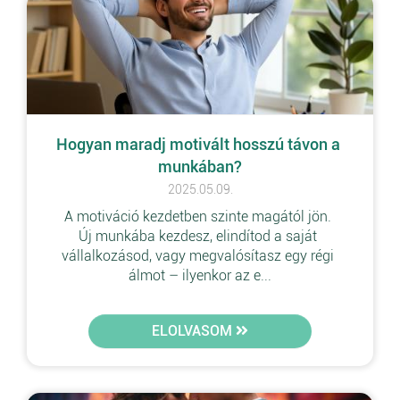
Hogyan maradj motivált hosszú távon a 
munkában?
2025.05.09.
A motiváció kezdetben szinte magától jön. 
Új munkába kezdesz, elindítod a saját 
vállalkozásod, vagy megvalósítasz egy régi 
álmot – ilyenkor az e...
ELOLVASOM