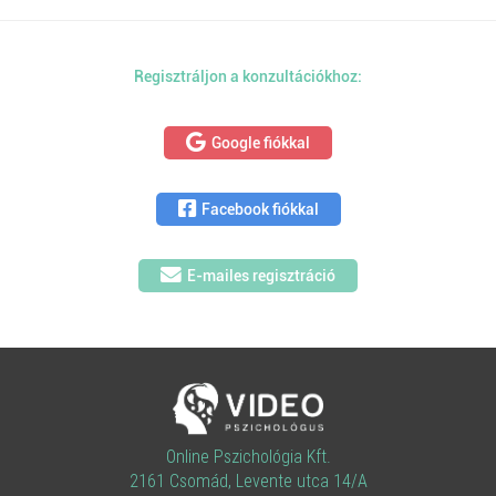
Regisztráljon a konzultációkhoz:
Google fiókkal
Facebook fiókkal
E-mailes regisztráció
Online Pszichológia Kft.
2161 Csomád, Levente utca 14/A