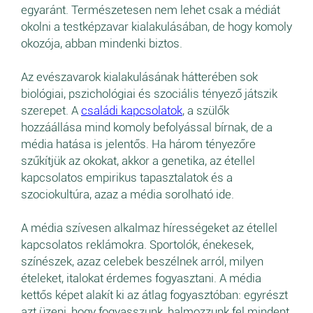
egyaránt. Természetesen nem lehet csak a médiát
okolni a testképzavar kialakulásában, de hogy komoly
okozója, abban mindenki biztos.
Az evészavarok kialakulásának hátterében sok
biológiai, pszichológiai és szociális tényező játszik
szerepet. A
családi kapcsolatok
, a szülők
hozzáállása mind komoly befolyással bírnak, de a
média hatása is jelentős. Ha három tényezőre
szűkítjük az okokat, akkor a genetika, az étellel
kapcsolatos empirikus tapasztalatok és a
szociokultúra, azaz a média sorolható ide.
A média szívesen alkalmaz hírességeket az étellel
kapcsolatos reklámokra. Sportolók, énekesek,
színészek, azaz celebek beszélnek arról, milyen
ételeket, italokat érdemes fogyasztani. A média
kettős képet alakít ki az átlag fogyasztóban: egyrészt
azt üzeni, hogy fogyasszunk, halmozzunk fel mindent,