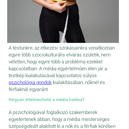
A testünkre, az étkezési szokásainkra vonatkozóan
egyre több szociokulturális elvárás születik, nem
véletlen, hogy egyre több a probléma ezekkel
kapcsolatban. A média egyértelműen élen jár a
testkép kialakulásával kapcsolatos súlyos
pszichológia gondok
kialakításában, nőknél és
férfiaknál egyaránt.
Hogyan értelmezhető a média hatása?
A pszichológiával foglalkozó szakemberek
egyetértenek abban, hogy a média mesterséges
szépségideált alakított ki a nők és a férfiak körében