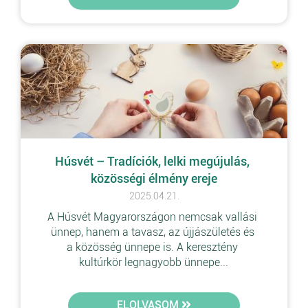
Húsvét – Tradíciók, lelki megújulás, 
közösségi élmény ereje
2025.04.21.
A Húsvét Magyarországon nemcsak vallási 
ünnep, hanem a tavasz, az újjászületés és 
a közösség ünnepe is. A keresztény 
kultúrkör legnagyobb ünnepe...
ELOLVASOM