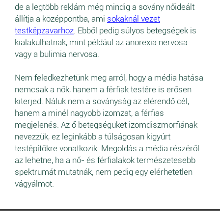
de a legtöbb reklám még mindig a sovány nőideált
állítja a középpontba, ami
sokaknál vezet
testképzavarhoz
. Ebből pedig súlyos betegségek is
kialakulhatnak, mint például az anorexia nervosa
vagy a bulimia nervosa.
Nem feledkezhetünk meg arról, hogy a média hatása
nemcsak a nők, hanem a férfiak testére is erősen
kiterjed. Náluk nem a soványság az elérendő cél,
hanem a minél nagyobb izomzat, a férfias
megjelenés. Az ő betegségüket izomdiszmorfiának
nevezzük, ez leginkább a túlságosan kigyúrt
testépítőkre vonatkozik. Megoldás a média részéről
az lehetne, ha a nő- és férfialakok természetesebb
spektrumát mutatnák, nem pedig egy elérhetetlen
vágyálmot.