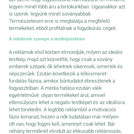
legyen minél több áru a birtokunkban. Ugyanakkor azt
is üzenik: legyünk minél soványabbak.
Természetesen erre is megtalálja a megfelelő
termékeket, ebből profitálnak a fogyókúrás cégek.
A reklámok szerepe a testképünkben
A reklámok első körben elmondják, milyen az ideális
testkép, majd azt közvetítik, hogy csak a sovány
emberek szépek, ők lehetnek sikeresek, ismertek és
népszerűek. Ezután következik a lelkiismeret-
furdalás fázisa, amikor bűntudatot ébresztenek a
fogyasztóban. A média hatása ezután válik
egyértelművé: olyan termékeket árul, amivel
ellensúlyozni lehet a negatív testképet és az ideálisra
lehet törekedni. A legtöbb reklámból a motivációs
fázis kimarad, hiszen a nők tudatában már mélyen
ott van, hogy fogyni kell, amennyit csak lehet. Bár
néhány terméknél elindult az etikusabb reklámozás,