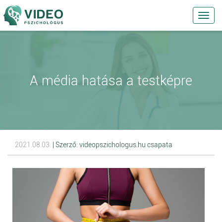
Toggl
navig
A média hatása a testképre
2021.08.03.
| Szerző: videopszichologus.hu csapata