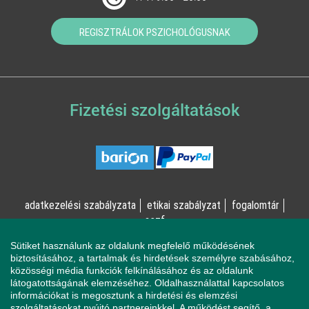
REGISZTRÁLOK PSZICHOLÓGUSNAK
Fizetési szolgáltatások
adatkezelési szabályzata
etikai szabályzat
fogalomtár
aszf
Sütiket használunk az oldalunk megfelelő működésének
© Online Pszichológia Kft. 2023 - Minden jog fenntartva!
biztosításához, a tartalmak és hirdetések személyre szabásához,
közösségi média funkciók felkínálásához és az oldalunk
2161 Csomád, Levente utca 14/A
látogatottságának elemzéséhez. Oldalhasználattal kapcsolatos
információkat is megosztunk a hirdetési és elemzési
szolgáltatásokat nyújtó partnereinkkel. A működést segítő, a