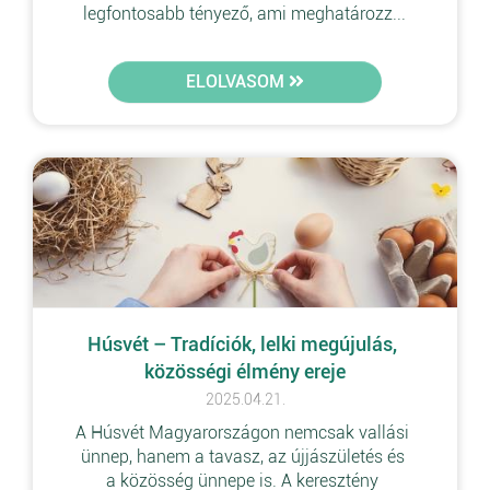
legfontosabb tényező, ami meghatározz...
ELOLVASOM
Húsvét – Tradíciók, lelki megújulás, 
közösségi élmény ereje
2025.04.21.
A Húsvét Magyarországon nemcsak vallási 
ünnep, hanem a tavasz, az újjászületés és 
a közösség ünnepe is. A keresztény 