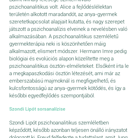
pszichoanalitikus volt. Alice a fejlődéslélektan
területén alkotott maradandót, az anya-gyermek
szeretetkapcsolat alapjait kutatta, és nagy szerepet
játszott a pszichoanalízis elveinek a nevelésben való
alkalmazásában. A pszichoanalitikus szemléletű
gyermekterápia neki is köszönhetően máig
alkalmazott, elismert módszer. Hermann Imre pedig
biológiai és evolúciós alapon közelítette meg a
pszichoanalitikus ösztön-elméleteket. Elsőként írta le
a megkapaszkodási ösztön létezését, ami már az
emberszabású majmoknál is megfigyelhető, és
kulcsfontosságú az anya-gyermek kötődés, és így a
későbbi egyedfejlődés szempontjából.
Szondi Lipót sorsanalízise
Szondi Lipót pszichoanalitikus szemléletben
képződött, később azonban teljesen önálló irányzatot
dolgozott ki. Freud felfedezte a tudattalant, amit Jung