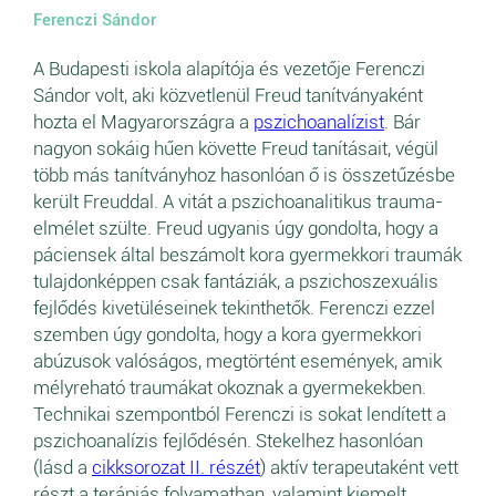
Ferenczi Sándor
A Budapesti iskola alapítója és vezetője Ferenczi
Sándor volt, aki közvetlenül Freud tanítványaként
hozta el Magyarországra a
pszichoanalízist
. Bár
nagyon sokáig hűen követte Freud tanításait, végül
több más tanítványhoz hasonlóan ő is összetűzésbe
került Freuddal. A vitát a pszichoanalitikus trauma-
elmélet szülte. Freud ugyanis úgy gondolta, hogy a
páciensek által beszámolt kora gyermekkori traumák
tulajdonképpen csak fantáziák, a pszichoszexuális
fejlődés kivetüléseinek tekinthetők. Ferenczi ezzel
szemben úgy gondolta, hogy a kora gyermekkori
abúzusok valóságos, megtörtént események, amik
mélyreható traumákat okoznak a gyermekekben.
Technikai szempontból Ferenczi is sokat lendített a
pszichoanalízis fejlődésén. Stekelhez hasonlóan
(lásd a
cikksorozat II. részét
) aktív terapeutaként vett
részt a terápiás folyamatban, valamint kiemelt