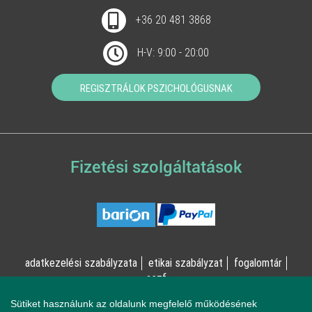
+36 20 481 3868
H-V: 9:00 - 20:00
REGISZTRÁLOK PSZICHOLÓGUSNAK
Fizetési szolgáltatások
adatkezelési szabályzata
etikai szabályzat
fogalomtár
aszf
Sütiket használunk az oldalunk megfelelő működésének
© Online Pszichológia Kft. 2023 - Minden jog fenntartva!