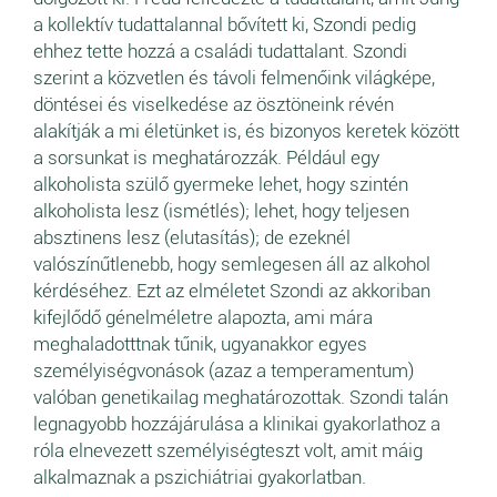
a kollektív tudattalannal bővített ki, Szondi pedig
ehhez tette hozzá a családi tudattalant. Szondi
szerint a közvetlen és távoli felmenőink világképe,
döntései és viselkedése az ösztöneink révén
alakítják a mi életünket is, és bizonyos keretek között
a sorsunkat is meghatározzák. Például egy
alkoholista szülő gyermeke lehet, hogy szintén
alkoholista lesz (ismétlés); lehet, hogy teljesen
absztinens lesz (elutasítás); de ezeknél
valószínűtlenebb, hogy semlegesen áll az alkohol
kérdéséhez. Ezt az elméletet Szondi az akkoriban
kifejlődő génelméletre alapozta, ami mára
meghaladotttnak tűnik, ugyanakkor egyes
személyiségvonások (azaz a temperamentum)
valóban genetikailag meghatározottak. Szondi talán
legnagyobb hozzájárulása a klinikai gyakorlathoz a
róla elnevezett személyiségteszt volt, amit máig
alkalmaznak a pszichiátriai gyakorlatban.