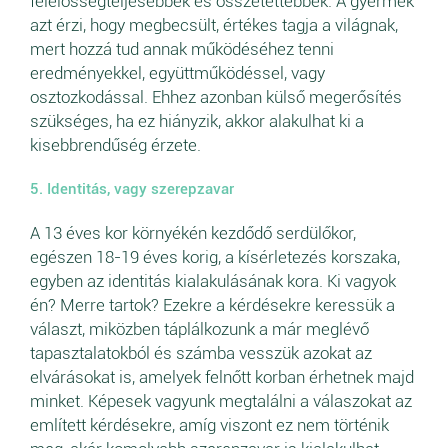
felelősségteljesebbek és összetettebbek. A gyermek
azt érzi, hogy megbecsült, értékes tagja a világnak,
mert hozzá tud annak működéséhez tenni
eredményekkel, együttműködéssel, vagy
osztozkodással. Ehhez azonban külső megerősítés
szükséges, ha ez hiányzik, akkor alakulhat ki a
kisebbrendűség érzete.
5. Identitás, vagy szerepzavar
A 13 éves kor környékén kezdődő serdülőkor,
egészen 18-19 éves korig, a kísérletezés korszaka,
egyben az identitás kialakulásának kora. Ki vagyok
én? Merre tartok? Ezekre a kérdésekre keressük a
választ, miközben táplálkozunk a már meglévő
tapasztalatokból és számba vesszük azokat az
elvárásokat is, amelyek felnőtt korban érhetnek majd
minket. Képesek vagyunk megtalálni a válaszokat az
említett kérdésekre, amíg viszont ez nem történik