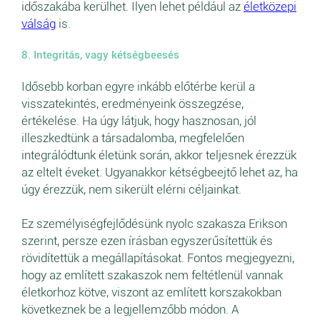
időszakába kerülhet. Ilyen lehet például az
életközepi
válság
is.
8. Integritás, vagy kétségbeesés
Idősebb korban egyre inkább előtérbe kerül a
visszatekintés, eredményeink összegzése,
értékelése. Ha úgy látjuk, hogy hasznosan, jól
illeszkedtünk a társadalomba, megfelelően
integrálódtunk életünk során, akkor teljesnek érezzük
az eltelt éveket. Ugyanakkor kétségbeejtő lehet az, ha
úgy érezzük, nem sikerült elérni céljainkat.
Ez személyiségfejlődésünk nyolc szakasza Erikson
szerint, persze ezen írásban egyszerűsítettük és
rövidítettük a megállapításokat. Fontos megjegyezni,
hogy az említett szakaszok nem feltétlenül vannak
életkorhoz kötve, viszont az említett korszakokban
következnek be a legjellemzőbb módon. A