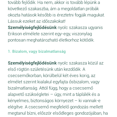
tovább fejlődik. Ha nem, akkor is tovább lépünk a
következő szakaszba, ám a megoldatlan próbák
okozta hatások később is éreztetni fogják magukat.
Lássuk ezeket az időszakokat!
Személyiségfejlődésünk
nyolc szakasza ugyanis
Erikson elmélete szerint egy-egy, viszonylag
pontosan meghatározható életkorhoz kötődik.
1. Bizalom, vagy bizalmatlanság
Személyiségfejlődésünk
nyolc szakasza közül az
első rögtön születésünk után kezdődik. A
csecsemőkorban, körülbelül két éves korig, az
elmélet szerint kialakul egyfajta ősbizalom, vagy
bizalmatlanság. Attól függ, hogy a csecsemő
alapvető szükségletei – úgy, mint a táplálék és a
kényelmes, biztonságos környezet – ki vannak-e
elégítve. A csecsemő megfelelő gondozás mellett
megtanul bízni, először elsődleges gondozójában, ha