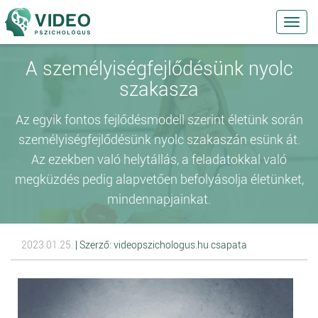
Toggl
navig
A személyiségfejlődésünk nyolc
szakasza
Az egyik fontos fejlődésmodell szerint életünk során
személyiségfejlődésünk nyolc szakaszán esünk át.
Az ezekben való helytállás, a feladatokkal való
megküzdés pedig alapvetően befolyásolja életünket,
mindennapjainkat.
2023.01.25.
| Szerző: videopszichologus.hu csapata