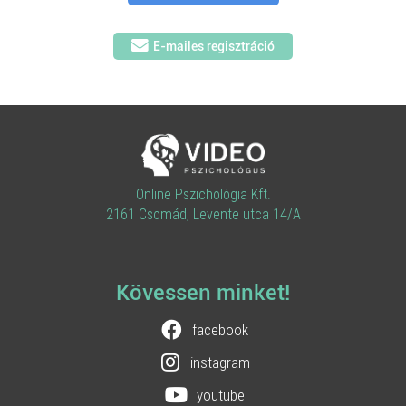
E-mailes regisztráció
Online Pszichológia Kft.
2161 Csomád, Levente utca 14/A
Kövessen minket!
facebook
instagram
youtube