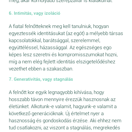
meg, akár komolyabb szerepzavar is kialakulhat.
6. Intimitás, vagy izoláció
A fiatal felnőtteknek meg kell tanulniuk, hogyan
egyeztessék identitásukat (az egót) a mélyebb társas
kapcsolatokkal, barátsággal, szerelemmel,
együttéléssel, házassággal. Az egészséges ego
képes lesz szeretni és kompromisszumokat hozni,
míg a nem elég fejlett identitás elszigetelődéshez
vezethet ebben a szakaszban.
7. Generativitás, vagy stagnálás
A felnőtt kor egyik legnagyobb kihívása, hogy
hosszabb távon mennyire érezzük hasznosnak az
életünket. Alkotunk-e valamit, hagyunk-e valamit a
következő generációknak. Új értelmet nyer a
hasznosság és gondoskodás érzése. Aki ehhez nem
tud csatlakozni, az viszont a stagnálás, megrekedés