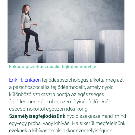
Erikson pszichoszociális fejlődésmodellje
Erik H. Erikson
fejlődéspszichológus alkotta meg azt
a pszichoszociális fejlődésmodellt, amely nyolc
különböző szakaszra bontja az egészséges
fejlődésmenetű ember személyiségfejlődését
csecsemőkortól egészen idős korig.
Személyiségfejlődésünk
nyolc szakasza mind-mind
egy-egy próba, vagy kihívás. Ha sikerül megfelelnünk
ezeknek a kihívásoknak, akkor személyiségünk