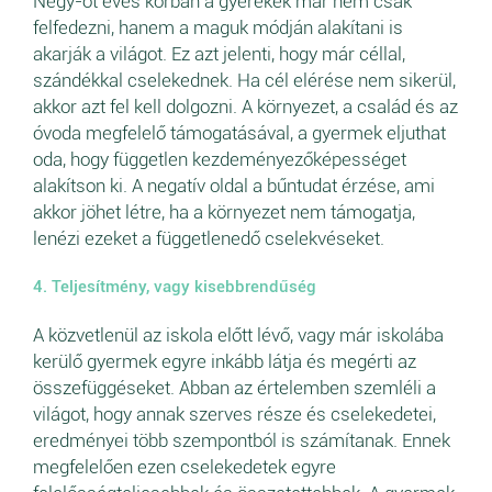
Négy-öt éves korban a gyerekek már nem csak
felfedezni, hanem a maguk módján alakítani is
akarják a világot. Ez azt jelenti, hogy már céllal,
szándékkal cselekednek. Ha cél elérése nem sikerül,
akkor azt fel kell dolgozni. A környezet, a család és az
óvoda megfelelő támogatásával, a gyermek eljuthat
oda, hogy független kezdeményezőképességet
alakítson ki. A negatív oldal a bűntudat érzése, ami
akkor jöhet létre, ha a környezet nem támogatja,
lenézi ezeket a függetlenedő cselekvéseket.
4. Teljesítmény, vagy kisebbrendűség
A közvetlenül az iskola előtt lévő, vagy már iskolába
kerülő gyermek egyre inkább látja és megérti az
összefüggéseket. Abban az értelemben szemléli a
világot, hogy annak szerves része és cselekedetei,
eredményei több szempontból is számítanak. Ennek
megfelelően ezen cselekedetek egyre