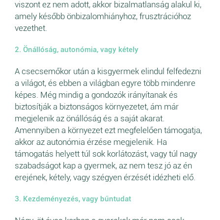
viszont ez nem adott, akkor bizalmatlanság alakul ki,
amely később önbizalomhiányhoz, frusztrációhoz
vezethet.
2. Önállóság, autonómia, vagy kétely
A csecsemőkor után a kisgyermek elindul felfedezni
a világot, és ebben a világban egyre több mindenre
képes. Még mindig a gondozók irányítanak és
biztosítják a biztonságos környezetet, ám már
megjelenik az önállóság és a saját akarat.
Amennyiben a környezet ezt megfelelően támogatja,
akkor az autonómia érzése megjelenik. Ha
támogatás helyett túl sok korlátozást, vagy túl nagy
szabadságot kap a gyermek, az nem tesz jó az én
erejének, kétely, vagy szégyen érzését idézheti elő.
3. Kezdeményezés, vagy bűntudat