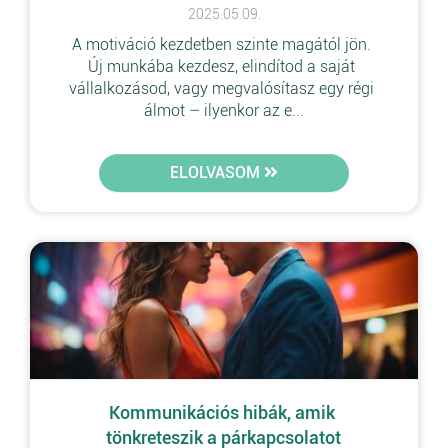
2025.05.09.
A motiváció kezdetben szinte magától jön. 
Új munkába kezdesz, elindítod a saját 
vállalkozásod, vagy megvalósítasz egy régi 
álmot – ilyenkor az e...
ELOLVASOM
Kommunikációs hibák, amik 
tönkreteszik a párkapcsolatot