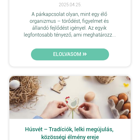
2025.04.25.
A párkapcsolat olyan, mint egy élő 
organizmus – törődést, figyelmet és 
állandó fejlődést igényel. Az egyik 
legfontosabb tényező, ami meghatározz...
ELOLVASOM
Húsvét – Tradíciók, lelki megújulás, 
közösségi élmény ereje