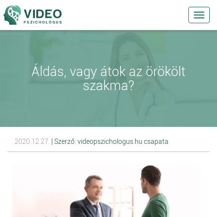
Toggl
navig
Áldás, vagy átok az örökölt
szakma?
2020.12.27.
| Szerző: videopszichologus.hu csapata