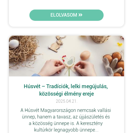
ELOLVASOM
Húsvét – Tradíciók, lelki megújulás, 
közösségi élmény ereje
2025.04.21.
A Húsvét Magyarországon nemcsak vallási 
ünnep, hanem a tavasz, az újjászületés és 
a közösség ünnepe is. A keresztény 
kultúrkör legnagyobb ünnepe...