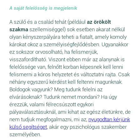
A saját felelősség is megjelenik
A szülő és a család tehát (például
az örökölt
szakma
szellemiséggel) sok esetben akarat nélkül
olyan kényszerpályára teheti a fiatalt, amely komoly
károkat okoz a személyiségfejlődésben. Ugyanakkor
ez sokszor orvosolható, ha felismerjük,
visszafordítható. Viszont ebben már az alanynak is
felelőssége van, felnőtt korban képesnek kell lenni
felismerni a kóros helyzetet és változtatni rajta. Csak
néhány egyszerű kérdést kell feltenni magunknak.
Boldogok vagyunk? Meg tudunk felelni az
elvárásoknak? Tudunk nemet mondani? Ha úgy
érezzük, valami félrecsúszott egykori
pályaválasztásuknál, ami kihat az egész életünkre, de
nem tudjuk megfogalmazni, mi az,
nyugodtan kérjünk
külső segítséget
, akár egy pszichológus szakember
személyében.