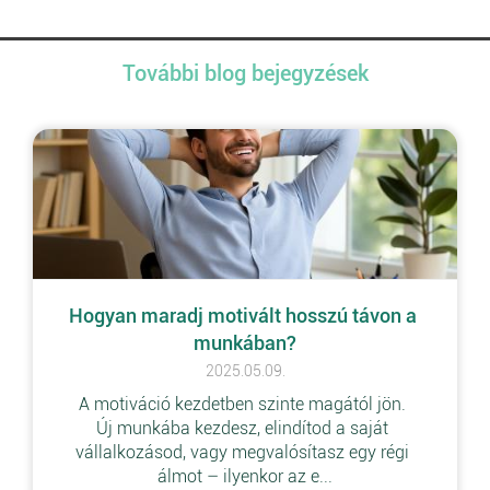
További blog bejegyzések
Hogyan maradj motivált hosszú távon a 
munkában?
2025.05.09.
A motiváció kezdetben szinte magától jön. 
Új munkába kezdesz, elindítod a saját 
vállalkozásod, vagy megvalósítasz egy régi 
álmot – ilyenkor az e...