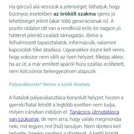
Ha górcső alá vesszük a jelenséget, láthatjuk, hogy
bizonyos esetekben
az örökölt szakma
igenis jó
lehetőséget jelent (akár több generációnak is). A
pozitív oldalon ott van a rendkívül erős és nagyon jó
hátteret jelentő családi támogatás, illetve a
felhalmozott tapasztalatok, információk, valamint
kapcsolati tőke átadása. Ugyanakkor észre kell venni,
hogy sokszor nem idilli az ilyen helyzet, főképp akkor,
ha az út, a már említett apáról-fiúra szállás erőltetett,
nem kölcsönös beleegyezésen alapszik.
Pályaválasztás? Nehéz a szülő feladata
A fiatalok pályaválasztása bonyolult helyzet, hiszen a
gyerek/fiatal felnőtt a legtöbb esetben nem tudja,
milyen irányban induljon el.
Tanácsra, útmutatásra
van szüksége
, de nem arra, hogy valaki megmondja
neki, mit tegyen, mit (hol) tanuljon. Nem dönteni kell
helyette, hanem segíteni a döntését. A kettő között