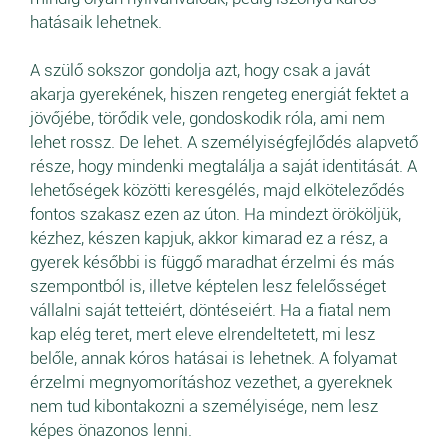
hatásaik lehetnek.
A szülő sokszor gondolja azt, hogy csak a javát
akarja gyerekének, hiszen rengeteg energiát fektet a
jövőjébe, törődik vele, gondoskodik róla, ami nem
lehet rossz. De lehet. A személyiségfejlődés alapvető
része, hogy mindenki megtalálja a saját identitását. A
lehetőségek közötti keresgélés, majd elköteleződés
fontos szakasz ezen az úton. Ha mindezt örököljük,
kézhez, készen kapjuk, akkor kimarad ez a rész, a
gyerek későbbi is függő maradhat érzelmi és más
szempontból is, illetve képtelen lesz felelősséget
vállalni saját tetteiért, döntéseiért. Ha a fiatal nem
kap elég teret, mert eleve elrendeltetett, mi lesz
belőle, annak kóros hatásai is lehetnek. A folyamat
érzelmi megnyomorításhoz vezethet, a gyereknek
nem tud kibontakozni a személyisége, nem lesz
képes önazonos lenni.