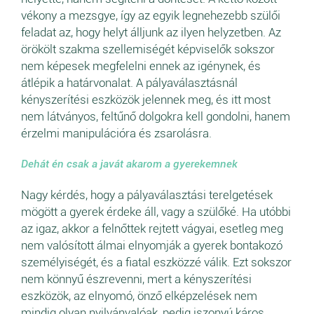
vékony a mezsgye, így az egyik legnehezebb szülői
feladat az, hogy helyt álljunk az ilyen helyzetben. Az
örökölt szakma szellemiségét képviselők sokszor
nem képesek megfelelni ennek az igénynek, és
átlépik a határvonalat. A pályaválasztásnál
kényszerítési eszközök jelennek meg, és itt most
nem látványos, feltűnő dolgokra kell gondolni, hanem
érzelmi manipulációra és zsarolásra.
Dehát én csak a javát akarom a gyerekemnek
Nagy kérdés, hogy a pályaválasztási terelgetések
mögött a gyerek érdeke áll, vagy a szülőké. Ha utóbbi
az igaz, akkor a felnőttek rejtett vágyai, esetleg meg
nem valósított álmai elnyomják a gyerek bontakozó
személyiségét, és a fiatal eszközzé válik. Ezt sokszor
nem könnyű észrevenni, mert a kényszerítési
eszközök, az elnyomó, önző elképzelések nem
mindig olyan nyilvánvalóak, pedig iszonyú káros