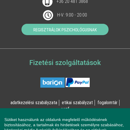
+36 20 481 3868
H-V: 9:00 - 20:00
REGISZTRÁLOK PSZICHOLÓGUSNAK
Fizetési szolgáltatások
adatkezelési szabályzata
etikai szabályzat
fogalomtár
aszf
Sütiket használunk az oldalunk megfelelő működésének
© Online Pszichológia Kft. 2023 - Minden jog fenntartva!
biztosításához, a tartalmak és hirdetések személyre szabásához,