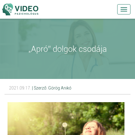
Toggl
navig
„Apró” dolgok csodája
2021.09.17.
| Szerző: Görög Anikó