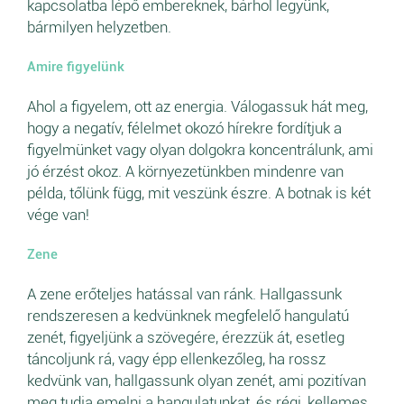
kapcsolatba lépő embereknek, bárhol legyünk,
bármilyen helyzetben.
Amire figyelünk
Ahol a figyelem, ott az energia. Válogassuk hát meg,
hogy a negatív, félelmet okozó hírekre fordítjuk a
figyelmünket vagy olyan dolgokra koncentrálunk, ami
jó érzést okoz. A környezetünkben mindenre van
példa, tőlünk függ, mit veszünk észre. A botnak is két
vége van!
Zene
A zene erőteljes hatással van ránk. Hallgassunk
rendszeresen a kedvünknek megfelelő hangulatú
zenét, figyeljünk a szövegére, érezzük át, esetleg
táncoljunk rá, vagy épp ellenkezőleg, ha rossz
kedvünk van, hallgassunk olyan zenét, ami pozitívan
meg tudja emelni a hangulatunkat, és régi, kellemes