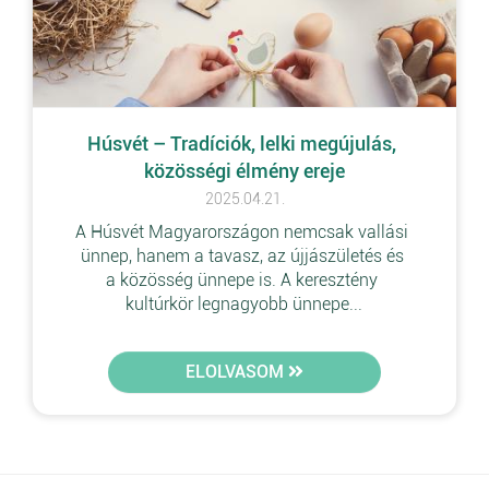
Húsvét – Tradíciók, lelki megújulás, 
közösségi élmény ereje
2025.04.21.
A Húsvét Magyarországon nemcsak vallási 
ünnep, hanem a tavasz, az újjászületés és 
a közösség ünnepe is. A keresztény 
kultúrkör legnagyobb ünnepe...
ELOLVASOM