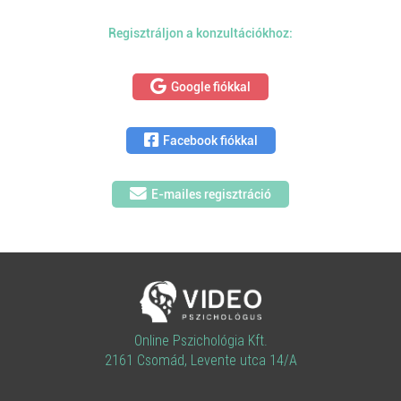
Regisztráljon a konzultációkhoz:
Google fiókkal
Facebook fiókkal
E-mailes regisztráció
Online Pszichológia Kft.
2161 Csomád, Levente utca 14/A