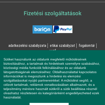
Fizetési szolgáltatások
adatkezelési szabályzata
etikai szabályzat
fogalomtár
aszf
Sütiket használunk az oldalunk megfelelő működésének
© Online Pszichológia Kft. 2023 - Minden jog fenntartva!
biztosításához, a tartalmak és hirdetések személyre szabásához,
közösségi média funkciók felkínálásához és az oldalunk
2161 Csomád, Levente utca 14/A
látogatottságának elemzéséhez. Oldalhasználattal kapcsolatos
információkat is megosztunk a hirdetési és elemzési
szolgáltatásokat nyújtó partnereinkkel. A működést segítő, a
célzott tartalmak, reklámok vonatkozásában alkalmazott, és a
Ha mentálisan instabil állapotban érzi magát, a magatartása
teljesítmény mérésre használt sütikről a sütik beállítása résznél
veszélyeztetheti Önt vagy a környezetében élőket, azonnal
olvashatsz részletesen és kategóriánként engedélyezheted ezek
forduljon a Sürgősségi Segélyvonalhoz (telefon: 112).
használatát.
Pszichológusaink és az Online Pszichológia Kft. nem vállal
felelősséget sem az Ön állapotáért, sem az Ön által okozott