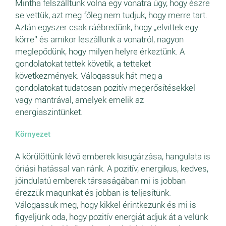
Mintha felszálltunk volna egy vonatra úgy, hogy észre
se vettük, azt meg főleg nem tudjuk, hogy merre tart.
Aztán egyszer csak ráébredünk, hogy „elvittek egy
körre” és amikor leszállunk a vonatról, nagyon
meglepődünk, hogy milyen helyre érkeztünk. A
gondolatokat tettek követik, a tetteket
következmények. Válogassuk hát meg a
gondolatokat tudatosan pozitív megerősítésekkel
vagy mantrával, amelyek emelik az
energiaszintünket.
Környezet
A körülöttünk lévő emberek kisugárzása, hangulata is
óriási hatással van ránk. A pozitív, energikus, kedves,
jóindulatú emberek társaságában mi is jobban
érezzük magunkat és jobban is teljesítünk.
Válogassuk meg, hogy kikkel érintkezünk és mi is
figyeljünk oda, hogy pozitív energiát adjuk át a velünk