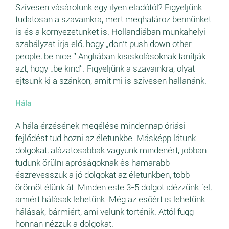
Szívesen vásárolunk egy ilyen eladótól? Figyeljünk
tudatosan a szavainkra, mert meghatároz bennünket
is és a környezetünket is. Hollandiában munkahelyi
szabályzat írja elő, hogy „don’t push down other
people, be nice.” Angliában kisiskolásoknak tanítják
azt, hogy „be kind”. Figyeljünk a szavainkra, olyat
ejtsünk ki a szánkon, amit mi is szívesen hallanánk.
Hála
A hála érzésének megélése mindennap óriási
fejlődést tud hozni az életünkbe. Másképp látunk
dolgokat, alázatosabbak vagyunk mindenért, jobban
tudunk örülni apróságoknak és hamarabb
észrevesszük a jó dolgokat az életünkben, több
örömöt élünk át. Minden este 3-5 dolgot idézzünk fel,
amiért hálásak lehetünk. Még az esőért is lehetünk
hálásak, bármiért, ami velünk történik. Attól függ
honnan nézzük a dolgokat.