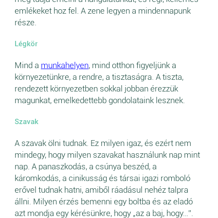
emlékeket hoz fel. A zene legyen a mindennapunk
része.
Légkör
Mind a
munkahelyen
, mind otthon figyeljünk a
környezetünkre, a rendre, a tisztaságra. A tiszta,
rendezett környezetben sokkal jobban érezzük
magunkat, emelkedettebb gondolataink lesznek.
Szavak
A szavak ölni tudnak. Ez milyen igaz, és ezért nem
mindegy, hogy milyen szavakat használunk nap mint
nap. A panaszkodás, a csúnya beszéd, a
káromkodás, a cinikusság és társai igazi romboló
erővel tudnak hatni, amiből ráadásul nehéz talpra
állni. Milyen érzés bemenni egy boltba és az eladó
azt mondja egy kérésünkre, hogy „az a baj, hogy…”.