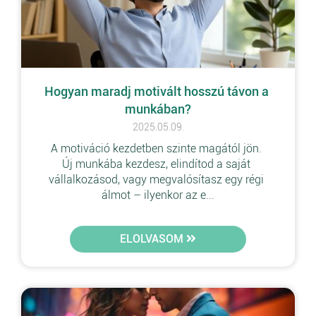
Hogyan maradj motivált hosszú távon a 
munkában?
2025.05.09.
A motiváció kezdetben szinte magától jön. 
Új munkába kezdesz, elindítod a saját 
vállalkozásod, vagy megvalósítasz egy régi 
álmot – ilyenkor az e...
ELOLVASOM