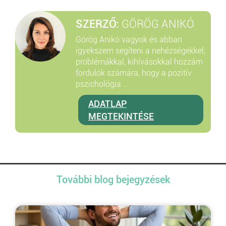
SZERZŐ:
GÖRÖG ANIKÓ
Görög Anikó vagyok és abban
igyekszem segíteni a nehézségekkel,
problémákkal, kihívásokkal hozzám
fordulók számára, hogy a pozitív
pszichológia ...
ADATLAP
MEGTEKINTÉSE
További blog bejegyzések