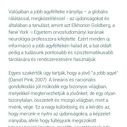
Valójában a jobb agyfélteke irányítja – a globális
rálátással, megközelítéssel - az újdonságokat és
általában a tanulást, amint azt Elkhonon Goldberg, a
New York -i Egyetem orvostudományi karának
neurológia professzora kifejtette. Ezért minden új
információ a jobb agyféltekén halad át, a bal oldalt
pedig a tudásunk pontosabb és szisztematikusabb
tárolására és rendszerezésére használjuk
Egyes szakértők úgy tartják, hogy a jövő "a jobb agyé"
(Daniel Pink, 2007). A lineáris és racionális
gondolkodás jól működik egy bizonyos világban,
melyekkel megtervezhetjük a jövőnket; de egy olyan
bizonytalan, összetett és mozgó világban, mint a
miénk, vége. Ez a nagy különbség, és a kérdés az,
hogy merünk-e nyitni az újdonságokra, a képzelet
irányába, afelé hogy túllépjünk megszokott