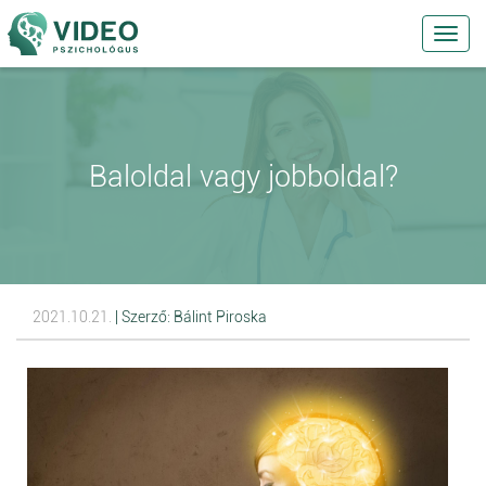
Toggl
navig
Baloldal vagy jobboldal?
2021.10.21.
| Szerző: Bálint Piroska