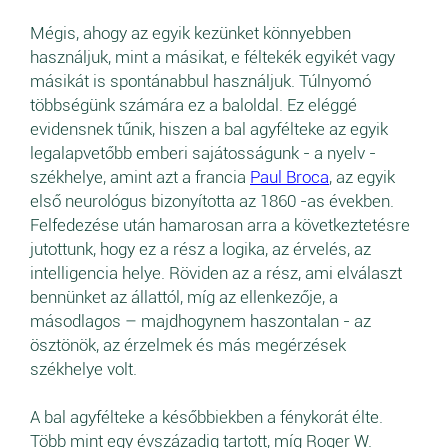
Mégis, ahogy az egyik kezünket könnyebben
használjuk, mint a másikat, e féltekék egyikét vagy
másikát is spontánabbul használjuk. Túlnyomó
többségünk számára ez a baloldal. Ez eléggé
evidensnek tűnik, hiszen a bal agyfélteke az egyik
legalapvetőbb emberi sajátosságunk - a nyelv -
székhelye, amint azt a francia
Paul Broca
, az egyik
első neurológus bizonyította az 1860 -as években.
Felfedezése után hamarosan arra a következtetésre
jutottunk, hogy ez a rész a logika, az érvelés, az
intelligencia helye. Röviden az a rész, ami elválaszt
bennünket az állattól, míg az ellenkezője, a
másodlagos – majdhogynem haszontalan - az
ösztönök, az érzelmek és más megérzések
székhelye volt.
A bal agyfélteke a későbbiekben a fénykorát élte.
Több mint egy évszázadig tartott, míg Roger W.