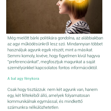
Még mielőtt bárki politikára gondolna, az alábbiakban
az agyi működésünkről lesz szó. Mindannyian többet
használjuk agyunk egyik részét, mint a másikat.
Semmi komoly, kivéve, hogy figyelmen kívül hagyva
"preferenciánkat", megfosztjuk magunkat a saját
személyünkkel kapcsolatos fontos információktól.
A bal agy fénykora
Csak hogy tisztázzuk: nem két agyunk van, hanem
egy, két féltekéből álló, amelyek folyamatosan
kommunikálnak egymással, és mindkettő
számunkra nélkülözhetetlen.