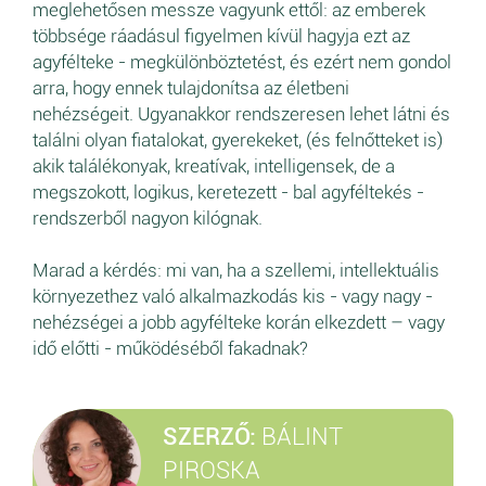
meglehetősen messze vagyunk ettől: az emberek
többsége ráadásul figyelmen kívül hagyja ezt az
agyfélteke - megkülönböztetést, és ezért nem gondol
arra, hogy ennek tulajdonítsa az életbeni
nehézségeit. Ugyanakkor rendszeresen lehet látni és
találni olyan fiatalokat, gyerekeket, (és felnőtteket is)
akik találékonyak, kreatívak, intelligensek, de a
megszokott, logikus, keretezett - bal agyféltekés -
rendszerből nagyon kilógnak.
Marad a kérdés: mi van, ha a szellemi, intellektuális
környezethez való alkalmazkodás kis - vagy nagy -
nehézségei a jobb agyfélteke korán elkezdett – vagy
idő előtti - működéséből fakadnak?
SZERZŐ:
BÁLINT
PIROSKA