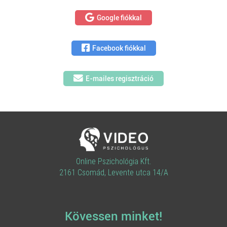
Google fiókkal
Facebook fiókkal
E-mailes regisztráció
Online Pszichológia Kft.
2161 Csomád, Levente utca 14/A
Kövessen minket!