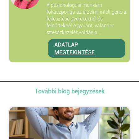
A pszichológusi munkám
fókuszpontja az érzelmi intelligencia
fejlesztése gyerekeknél és
felnőtteknél egyaránt, valamint
stresszkezelés,-oldás a ...
ADATLAP
MEGTEKINTÉSE
További blog bejegyzések