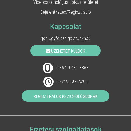
Videopszichológus tipikus területei
Bejelentkezés/Regisztráció
Kapcsolat
Írjon ügyfélszolgálatunknak!
ÜZENETET KÜLDÖK
+36 20 481 3868
H-V: 9:00 - 20:00
REGISZTRÁLOK PSZICHOLÓGUSNAK
Fizetési szolgáltatások