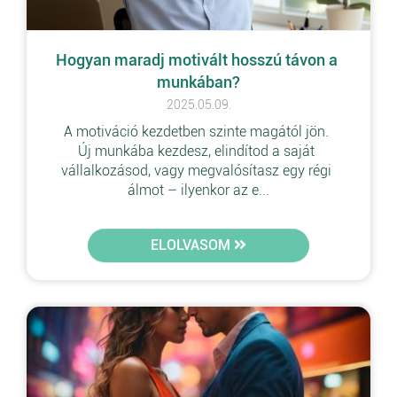
Hogyan maradj motivált hosszú távon a 
munkában?
2025.05.09.
A motiváció kezdetben szinte magától jön. 
Új munkába kezdesz, elindítod a saját 
vállalkozásod, vagy megvalósítasz egy régi 
álmot – ilyenkor az e...
ELOLVASOM