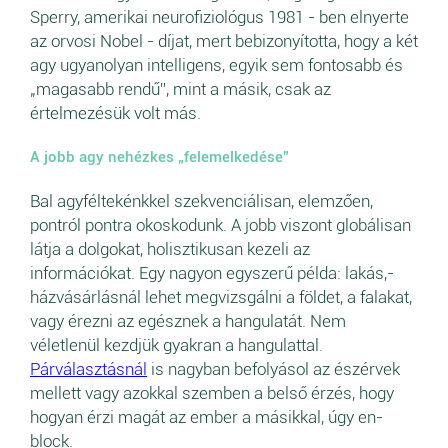
Sperry, amerikai neurofiziológus 1981 - ben elnyerte
az orvosi Nobel - díjat, mert bebizonyította, hogy a két
agy ugyanolyan intelligens, egyik sem fontosabb és
„magasabb rendű”, mint a másik, csak az
értelmezésük volt más.
A jobb agy nehézkes „felemelkedése”
Bal agyféltekénkkel szekvenciálisan, elemzően,
pontról pontra okoskodunk. A jobb viszont globálisan
látja a dolgokat, holisztikusan kezeli az
információkat. Egy nagyon egyszerű példa: lakás,-
házvásárlásnál lehet megvizsgálni a földet, a falakat,
vagy érezni az egésznek a hangulatát. Nem
véletlenül kezdjük gyakran a hangulattal.
Párválasztásnál
is nagyban befolyásol az észérvek
mellett vagy azokkal szemben a belső érzés, hogy
hogyan érzi magát az ember a másikkal, úgy en-
block.