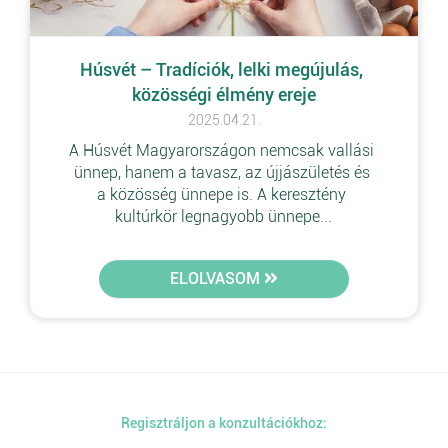
Húsvét – Tradíciók, lelki megújulás, 
közösségi élmény ereje
2025.04.21.
A Húsvét Magyarországon nemcsak vallási 
ünnep, hanem a tavasz, az újjászületés és 
a közösség ünnepe is. A keresztény 
kultúrkör legnagyobb ünnepe...
ELOLVASOM
Regisztráljon a konzultációkhoz: