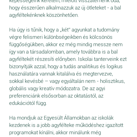
képességeink keretein, mielőtt visszatérnénk oda,
hogy ésszerűen alkalmazzuk az új ötleteket - a bal
agyféltekénknek köszönhetően.
Ha úgy is tűnik, hogy a „két” agyunkat a tudomány
végre felismeri különbségeikben és kölcsönös
függőségükben, akkor ez még mindig messze nem
így van a társadalomban, amely továbbra is a bal
agyféltekét részesíti előnyben. Iskolai tanterveink ezt
bizonyítják azzal, hogy a tudás analitikus és logikus
használatára vannak kitalálva és megtervezve,
sokkal kevésbé – vagy egyáltalán nem - holisztikus,
globális vagy kreatív módozatra. De az agyi
preferenciánk elsősorban az oktatástól, az
edukációtól függ.
Ha mondjuk az Egyesült Államokban az iskolák
kezdenek is a jobb agyfélteke működéshez igazított
programokat kínálni, akkor minálunk még