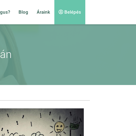
ógus?
Blog
Áraink
Belépés
rán