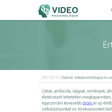
Ér
2021.02.22.
| Szerző: videopszichologus.hu c
Célok, ambíciók, vágyak, remények, ál
életérzését lehetetlen megkaparintani
egyszerűen kevesebb
öröm
ér az élet
célkitűzéseinket és törekvéseinket kell