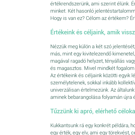
értékrendszerünk, ami szerint élünk. 
minket. Két hasonló jelentéstartalomm
Hogy is van ez? Célom az értékem? Ér
Értékeink és céljaink, amik vis
Nézzük meg külön a két szó jelentését
más, mint egy kivitelezendő kimenetel
magával ragadó helyzet, tényállás vag
és magasztos. Mivel mindkét fogalom e
Az értékeink és céljaink közötti egyik 
személytelenek, sokkal inkább kollektí
univerzálisan értelmezünk. Az általunk
aminek bebarangolása folyamán újra é
Tűzzünk ki apró, elérhető céloka
Kukkantsunk rá egy konkrét példára, h
egy érték, egy elv, ami egy törekvést,