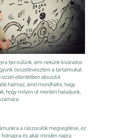
agyra becsülünk, ami nekünk kívánatos
gyunk összetéveszteni a tartalmukat.
k ezzel ellentétben abszolút
isabb halmaz, amit mondhatni, hogy
nak, hogy milyen út mentén haladjunk,
 számára.
számunkra a rászorulók megsegítése, ez
a, holnapra és akár minden napra