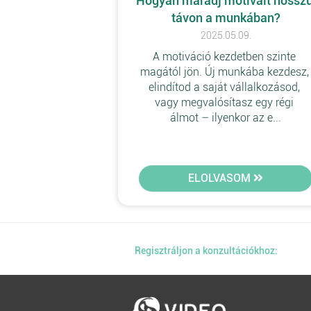
Hogyan maradj motivált hosszú
távon a munkában?
2025.05.09.
A motiváció kezdetben szinte 
magától jön. Új munkába kezdesz,
elindítod a saját vállalkozásod, 
vagy megvalósítasz egy régi 
álmot – ilyenkor az e...
ELOLVASOM
Regisztráljon a konzultációkhoz: