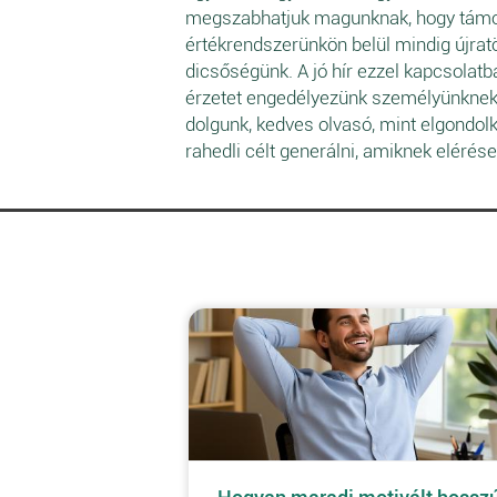
megszabhatjuk magunknak, hogy támoga
értékrendszerünkön belül mindig újrat
dicsőségünk. A jó hír ezzel kapcsolatb
érzetet engedélyezünk személyünknek,
dolgunk, kedves olvasó, mint elgondol
rahedli célt generálni, amiknek elérés