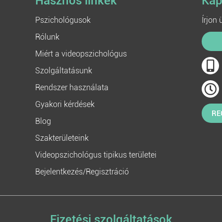
Hasznos linkek
Kap
Pszichológusok
Írjon
Rólunk
Miért a videopszichológus
Szolgáltatásunk
Rendszer használata
Gyakori kérdések
RE
Blog
Szakterületeink
Videopszichológus tipikus területei
Bejelentkezés/Regisztráció
Fizetési szolgáltatások