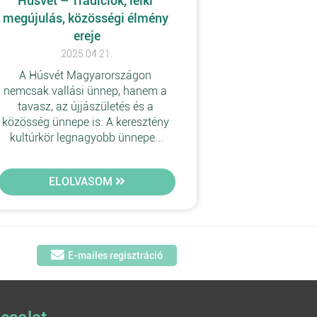
Húsvét – Tradíciók, lelki 
megújulás, közösségi élmény 
ereje
2025.04.21.
A Húsvét Magyarországon 
nemcsak vallási ünnep, hanem a 
tavasz, az újjászületés és a 
közösség ünnepe is. A keresztény 
kultúrkör legnagyobb ünnepe...
ELOLVASOM
E-mailes regisztráció