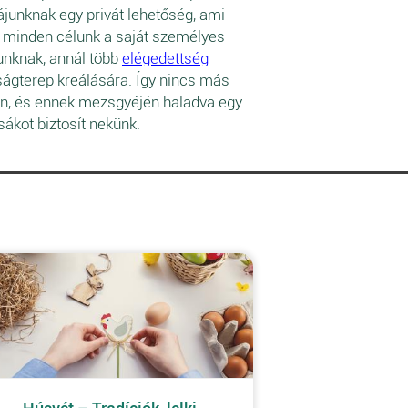
unknak egy privát lehetőség, ami
s minden célunk a saját személyes
gunknak, annál több
elégedettség
ságterep kreálására. Így nincs más
ben, és ennek mezsgyéjén haladva egy
sákot biztosít nekünk.