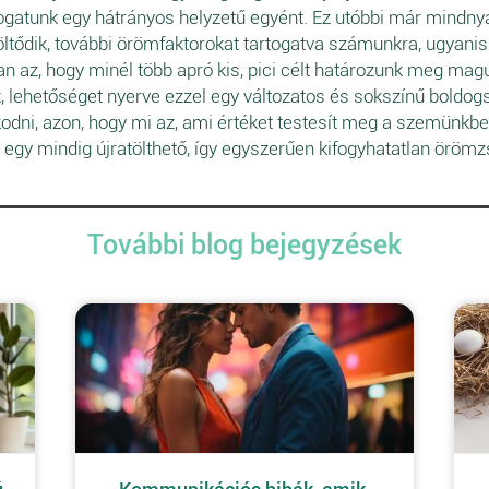
tunk egy hátrányos helyzetű egyént. Ez utóbbi már mindnyáj
öltődik, további örömfaktorokat tartogatva számunkra, ugyani
an az, hogy minél több apró kis, pici célt határozunk meg ma
 lehetőséget nyerve ezzel egy változatos és sokszínű boldog
kodni, azon, hogy mi az, ami értéket testesít meg a szemünk
e egy mindig újratölthető, így egyszerűen kifogyhatatlan örömz
További blog bejegyzések