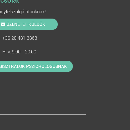
csolat
 ügyfélszolgálatunknak!
ÜZENETET KÜLDÖK
+36 20 481 3868
H-V: 9:00 - 20:00
GISZTRÁLOK PSZICHOLÓGUSNAK