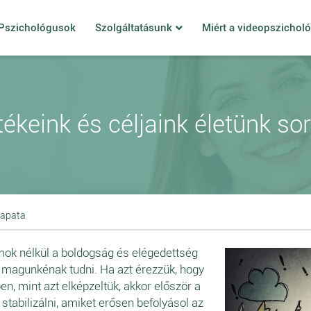
Pszichológusok
Szolgáltatásunk
Miért a videopszichol
tékeink és céljaink életünk so
sapata
mok nélkül a boldogság és elégedettség
, magunkénak tudni. Ha azt érezzük, hogy
ben, mint azt elképzeltük, akkor először a
 stabilizálni, amiket erősen befolyásol az