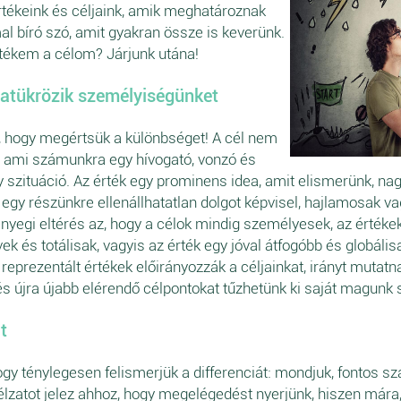
Értékeink és céljaink, amik meghatároznak
al bíró szó, amit gyakran össze is keverünk.
tékem a célom? Járjunk utána!
szatükrözik személyiségünket
, hogy megértsük a különbséget! A cél nem
, ami számunkra egy hívogató, vonzó és
y szituáció. Az érték egy prominens idea, amit elismerünk, n
gy részünkre ellenállhatatlan dolgot képvisel, hajlamosak va
lényegi eltérés az, hogy a célok mindig személyesek, az értéke
vek és totálisak, vagyis az érték egy jóval átfogóbb és globál
 reprezentált értékek előirányozzák a céljainkat, irányt mutat
s újra újabb elérendő célpontokat tűzhetünk ki saját magunk
t
ogy ténylegesen felismerjük a differenciát: mondjuk, fontos 
 célzatot jelez ahhoz, hogy megelégedést nyerjünk, hiszen már