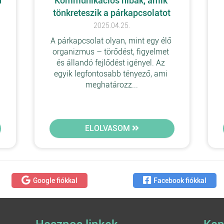
 
Kommunikációs hibák, amik 
tönkreteszik a párkapcsolatot
2025.04.25.
A párkapcsolat olyan, mint egy élő 
 
organizmus – törődést, figyelmet 
és állandó fejlődést igényel. Az 
egyik legfontosabb tényező, ami 
meghatározz...
ELOLVASOM
Google fiókkal
Facebook fiókkal