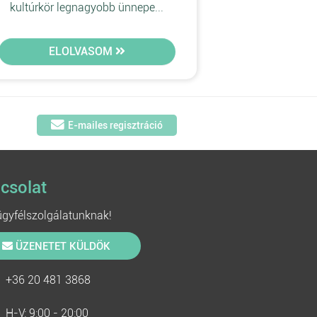
kultúrkör legnagyobb ünnepe...
ELOLVASOM
E-mailes regisztráció
csolat
 ügyfélszolgálatunknak!
ÜZENETET KÜLDÖK
+36 20 481 3868
H-V: 9:00 - 20:00