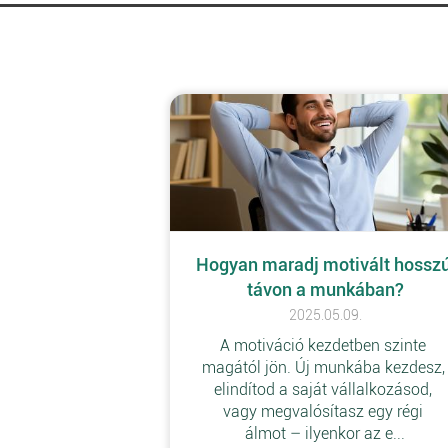
Hogyan maradj motivált hosszú
távon a munkában?
2025.05.09.
A motiváció kezdetben szinte 
magától jön. Új munkába kezdesz,
elindítod a saját vállalkozásod, 
vagy megvalósítasz egy régi 
álmot – ilyenkor az e...