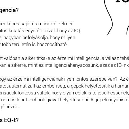
igencia?
ber képes saját és mások érzelmeit
tos kutatás egyetért azzal, hogy az EQ
, nagyban befolyásolja, hogy milyen
 több területén is hasznosítható.
t valóban a siker titka-e az érzelmi intelligencia, a válasz te
 van a sikerre, mint az intelligenciahányadosunk, azaz az IQ-nk
ogy az érzelmi intelligenciának ilyen fontos szerepe van? Az
datot automatizált az emberiség, a gépek helyettesítik a humá
donságok fontossá váltak, hogy olyan célok is teljesülhessene
et nem is lehet technológiával helyettesíteni. A gépek ugyani
gé nézni”.
s EQ-t?