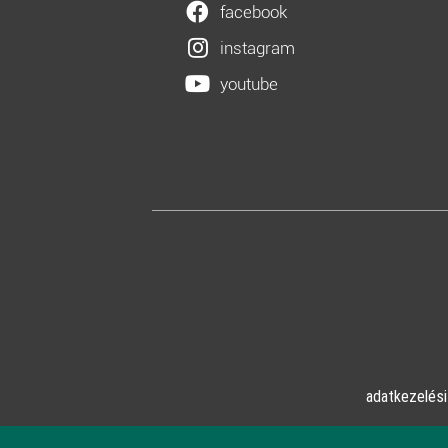
facebook
instagram
youtube
adatkezelési
© Online Pszicho