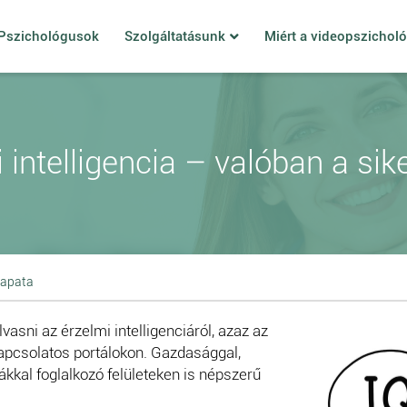
Pszichológusok
Szolgáltatásunk
Miért a videopszichol
 intelligencia – valóban a sike
sapata
vasni az érzelmi intelligenciáról, azaz az
apcsolatos portálokon. Gazdasággal,
ákkal foglalkozó felületeken is népszerű