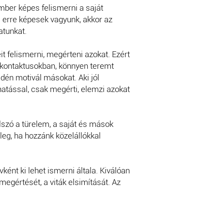
mber képes felismerni a saját
a erre képesek vagyunk, akkor az
atunkat.
 felismerni, megérteni azokat. Ezért
a kontaktusokban, könnyen teremt
edén motivál másokat. Aki jól
hatással, csak megérti, elemzi azokat
Jelszó a türelem, a saját és mások
leg, ha hozzánk közelállókkal
ént ki lehet ismerni általa. Kiválóan
egértését, a viták elsimítását. Az