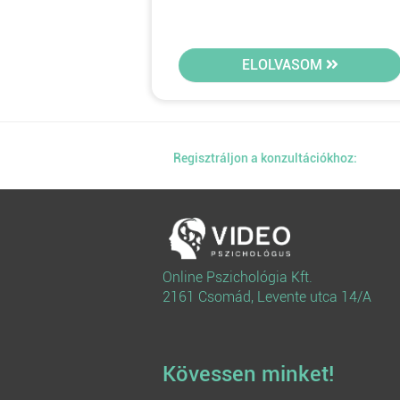
ELOLVASOM
Regisztráljon a konzultációkhoz:
Online Pszichológia Kft.
2161 Csomád, Levente utca 14/A
Kövessen minket!