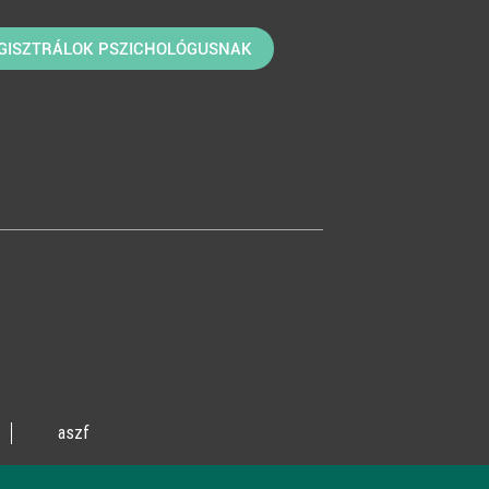
GISZTRÁLOK PSZICHOLÓGUSNAK
aszf
vente utca 14/A