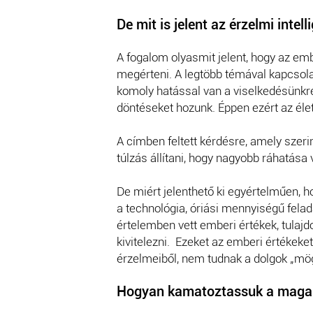
De mit is jelent az érzelmi intell
A fogalom olyasmit jelent, hogy az em
megérteni. A legtöbb témával kapcsola
komoly hatással van a viselkedésünkre
döntéseket hozunk. Éppen ezért az élet
A címben feltett kérdésre, amely szerin
túlzás állítani, hogy nagyobb ráhatása
De miért jelenthető ki egyértelműen, h
a technológia, óriási mennyiségű fela
értelemben vett emberi értékek, tulaj
kivitelezni. Ezeket az emberi értékek
érzelmeiből, nem tudnak a dolgok „mö
Hogyan kamatoztassuk a maga