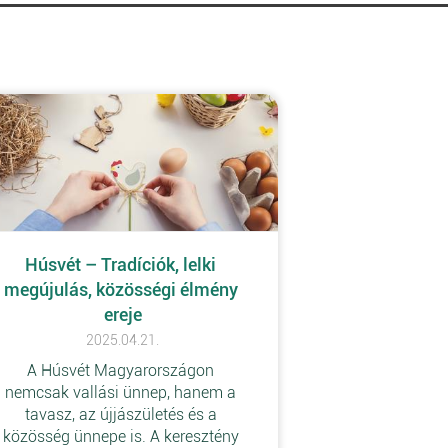
Húsvét – Tradíciók, lelki 
megújulás, közösségi élmény 
ereje
2025.04.21.
A Húsvét Magyarországon 
nemcsak vallási ünnep, hanem a 
tavasz, az újjászületés és a 
közösség ünnepe is. A keresztény 