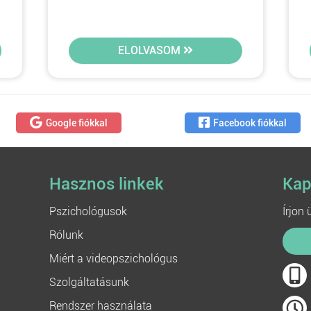
ELOLVASOM
Google fiókkal
Facebook fiókkal
Hasznos linkek
Kap
Pszichológusok
Írjon
Rólunk
Miért a videopszichológus
Szolgáltatásunk
Rendszer használata