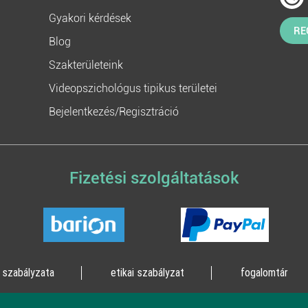
Gyakori kérdések
RE
Blog
Szakterületeink
Videopszichológus tipikus területei
Bejelentkezés/Regisztráció
Fizetési szolgáltatások
 szabályzata
etikai szabályzat
fogalomtár
lógia Kft. 2023 - Minden jog fenntartva!
2161 Csomád, Le