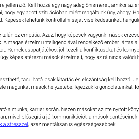
kre jellemző. Kell hozzá egy nagy adag önismeret, amikor az e
, hogy egy adott szituációban miért reagáltunk úgy, ahogy. H
 Képesek lehetünk kontrollálni saját viselkedésünket, hangul
talán ez empátia. Azaz, hogy képesek vagyunk mások érzéseit
. A magas érzelmi intelligenciával rendelkező ember jártas 
kat. Remek csapatjátékos, jól kezeli a konfliktusokat és könny
úgy képes átérezni mások érzelmeit, hogy az rá nincs valódi 
ejleszthető, tanulható, csak kitartás és elszántság kell hozzá. 
le magunkat mások helyzetébe, fejezzük ki gondolatainkat, fő
ó a munka, karrier során, hiszen másokat szinte nyitott könyvk
an, mivel elősegíti a jó kommunikációt, a mások döntéseinek m
 a stresszel
, azaz mentálisan is egészségesebbek.