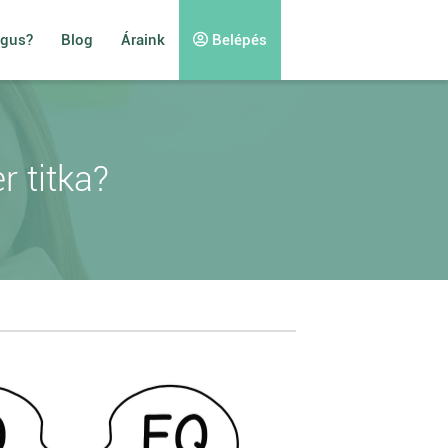
ógus?
Blog
Áraink
Belépés
r titka?