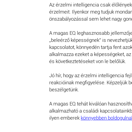
Az érzelmi intelligencia csak élőlénye
érzelmeit. Ilyenkor meg tudjuk mondani
önszabályozással sem lehet nagy gond.
A magas EQ leghasznosabb jellemzője 
„beleérző képességnek” is nevezhetjük
kapcsolatot, könnyedén tartja fent azo
alkalmazza ezeket a képességeket, az 
és következtetéseket von le belőlük.
Jó hír, hogy az érzelmi intelligencia f
reakcióinak megfigyelése. Képzeljük be
beszélgetünk.
A magas EQ tehát kiválóan hasznosíthat
alkalmazható a családi kapcsolatainkb
ilyen emberek
könnyebben boldogulnak