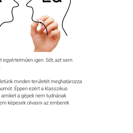
hát egyértelműen igen. Sőt, azt sem
.
 életünk minden területét meghatározza
numot. Éppen ezért a klasszikus
k, amiket a gépek nem tudnának
s nem képesek olvasni az emberek