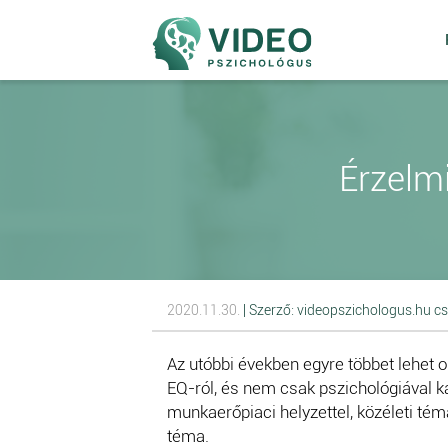
Érzelmi
2020.11.30.
| Szerző: videopszichologus.hu c
Az utóbbi években egyre többet lehet ol
EQ-ról, és nem csak pszichológiával k
munkaerőpiaci helyzettel, közéleti tém
téma.