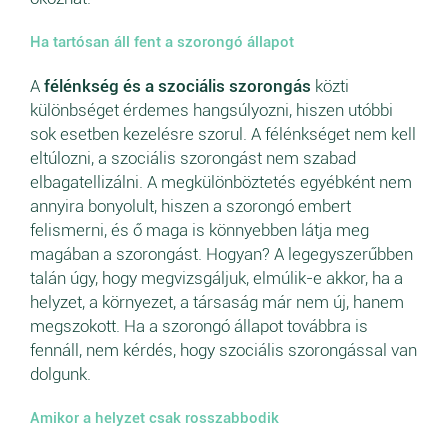
Ha tartósan áll fent a szorongó állapot
A
félénkség és a szociális szorongás
közti
különbséget érdemes hangsúlyozni, hiszen utóbbi
sok esetben kezelésre szorul. A félénkséget nem kell
eltúlozni, a szociális szorongást nem szabad
elbagatellizálni. A megkülönböztetés egyébként nem
annyira bonyolult, hiszen a szorongó embert
felismerni, és ő maga is könnyebben látja meg
magában a szorongást. Hogyan? A legegyszerűbben
talán úgy, hogy megvizsgáljuk, elmúlik-e akkor, ha a
helyzet, a környezet, a társaság már nem új, hanem
megszokott. Ha a szorongó állapot továbbra is
fennáll, nem kérdés, hogy szociális szorongással van
dolgunk.
Amikor a helyzet csak rosszabbodik