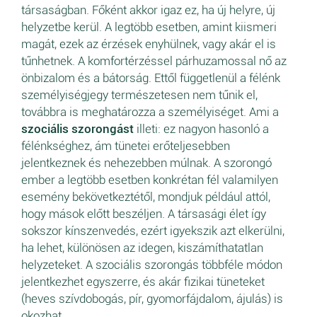
társaságban. Főként akkor igaz ez, ha új helyre, új
helyzetbe kerül. A legtöbb esetben, amint kiismeri
magát, ezek az érzések enyhülnek, vagy akár el is
tűnhetnek. A komfortérzéssel párhuzamossal nő az
önbizalom és a bátorság. Ettől függetlenül a félénk
személyiségjegy természetesen nem tűnik el,
továbbra is meghatározza a személyiséget. Ami a
szociális szorongást
illeti: ez nagyon hasonló a
félénkséghez, ám tünetei erőteljesebben
jelentkeznek és nehezebben múlnak. A szorongó
ember a legtöbb esetben konkrétan fél valamilyen
esemény bekövetkeztétől, mondjuk például attól,
hogy mások előtt beszéljen. A társasági élet így
sokszor kínszenvedés, ezért igyekszik azt elkerülni,
ha lehet, különösen az idegen, kiszámíthatatlan
helyzeteket. A szociális szorongás többféle módon
jelentkezhet egyszerre, és akár fizikai tüneteket
(heves szívdobogás, pír, gyomorfájdalom, ájulás) is
okozhat.