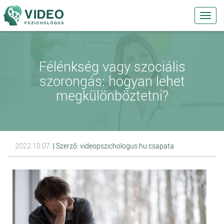
Toggl
navig
Félénkség vagy szociális
szorongás: hogyan lehet
megkülönböztetni?
2022.10.07.
| Szerző: videopszichologus.hu csapata