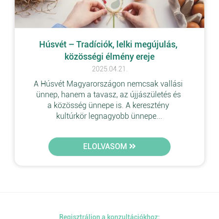
Húsvét – Tradíciók, lelki megújulás, 
közösségi élmény ereje
2025.04.21.
A Húsvét Magyarországon nemcsak vallási 
ünnep, hanem a tavasz, az újjászületés és 
a közösség ünnepe is. A keresztény 
kultúrkör legnagyobb ünnepe...
ELOLVASOM
Regisztráljon a konzultációkhoz: