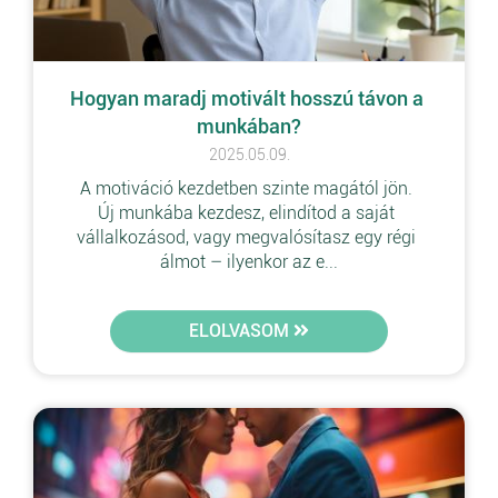
Hogyan maradj motivált hosszú távon a 
munkában?
2025.05.09.
A motiváció kezdetben szinte magától jön. 
Új munkába kezdesz, elindítod a saját 
vállalkozásod, vagy megvalósítasz egy régi 
álmot – ilyenkor az e...
ELOLVASOM