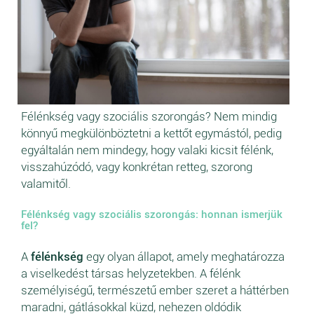
Félénkség vagy szociális szorongás? Nem mindig
könnyű megkülönböztetni a kettőt egymástól, pedig
egyáltalán nem mindegy, hogy valaki kicsit félénk,
visszahúzódó, vagy konkrétan retteg, szorong
valamitől.
Félénkség vagy szociális szorongás: honnan ismerjük
fel?
A
félénkség
egy olyan állapot, amely meghatározza
a viselkedést társas helyzetekben. A félénk
személyiségű, természetű ember szeret a háttérben
maradni, gátlásokkal küzd, nehezen oldódik