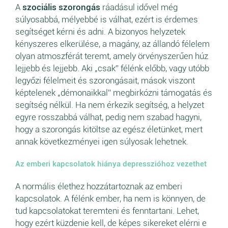
A
szociális szorongás
ráadásul idővel még
súlyosabbá, mélyebbé is válhat, ezért is érdemes
segítséget kérni és adni. A bizonyos helyzetek
kényszeres elkerülése, a magány, az állandó félelem
olyan atmoszférát teremt, amely örvényszerűen húz
lejjebb és lejjebb. Aki „csak” félénk előbb, vagy utóbb
legyőzi félelmeit és szorongásait, mások viszont
képtelenek „démonaikkal” megbirkózni támogatás és
segítség nélkül. Ha nem érkezik segítség, a helyzet
egyre rosszabbá válhat, pedig nem szabad hagyni,
hogy a szorongás kitöltse az egész életünket, mert
annak következményei igen súlyosak lehetnek.
Az emberi kapcsolatok hiánya depresszióhoz vezethet
A normális élethez hozzátartoznak az emberi
kapcsolatok. A félénk ember, ha nem is könnyen, de
tud kapcsolatokat teremteni és fenntartani. Lehet,
hogy ezért küzdenie kell, de képes sikereket elérni e