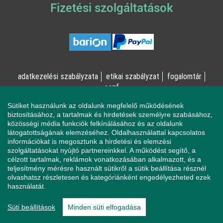
Fizetési szolgáltatások
adatkezelési szabályzata
etikai szabályzat
fogalomtár
aszf
Sütiket használunk az oldalunk megfelelő működésének
© Online Pszichológia Kft. 2023 - Minden jog fenntartva!
biztosításához, a tartalmak és hirdetések személyre szabásához,
közösségi média funkciók felkínálásához és az oldalunk
2161 Csomád, Levente utca 14/A
látogatottságának elemzéséhez. Oldalhasználattal kapcsolatos
információkat is megosztunk a hirdetési és elemzési
szolgáltatásokat nyújtó partnereinkkel. A működést segítő, a
célzott tartalmak, reklámok vonatkozásában alkalmazott, és a
Ha mentálisan instabil állapotban érzi magát, a magatartása
teljesítmény mérésre használt sütikről a sütik beállítása résznél
veszélyeztetheti Önt vagy a környezetében élőket, azonnal
olvashatsz részletesen és kategóriánként engedélyezheted ezek
forduljon a Sürgősségi Segélyvonalhoz (telefon: 112).
használatát.
Pszichológusaink és az Online Pszichológia Kft. nem vállal
felelősséget sem az Ön állapotáért, sem az Ön által okozott
Süti beállítások
Minden süti elfogadása
magatartásának következményeiért.