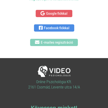
Google fiókkal
Facebook fiókkal
E-mailes regisztráció
Online Pszichológia Kft.
2161 Csomád, Levente utca 14/A