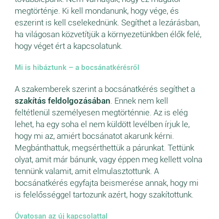
megtörténje. Ki kell mondanunk, hogy vége, és
eszerint is kell cselekednünk. Segíthet a lezárásban,
ha világosan közvetítjük a környezetünkben élők felé,
hogy véget ért a kapcsolatunk.
Mi is hibáztunk – a bocsánatkérésről
A szakemberek szerint a bocsánatkérés segíthet a
szakítás feldolgozásában
. Ennek nem kell
feltétlenül személyesen megtörténnie. Az is elég
lehet, ha egy soha el nem küldött levélben írjuk le,
hogy mi az, amiért bocsánatot akarunk kérni.
Megbánthattuk, megsérthettük a párunkat. Tettünk
olyat, amit már bánunk, vagy éppen meg kellett volna
tennünk valamit, amit elmulasztottunk. A
bocsánatkérés egyfajta beismerése annak, hogy mi
is felelősséggel tartozunk azért, hogy szakítottunk.
Óvatosan az új kapcsolattal