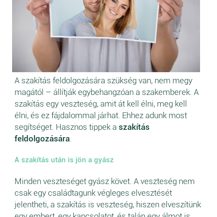
A szakítás feldolgozására szükség van, nem megy
magától – állítják egybehangzóan a szakemberek. A
szakítás egy veszteség, amit át kell élni, meg kell
élni, és ez fájdalommal járhat. Ehhez adunk most
segítséget. Hasznos tippek a
szakítás
feldolgozására
.
A szakítás után is jön a gyász
Minden veszteséget gyász követ. A veszteség nem
csak egy családtagunk végleges elvesztését
jelentheti, a szakítás is veszteség, hiszen elveszítünk
egy embert, egy kapcsolatot, és talán egy álmot is.