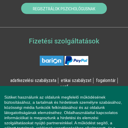
REGISZTRÁLOK PSZICHOLÓGUSNAK
Fizetési szolgáltatások
adatkezelési szabályzata
etikai szabályzat
fogalomtár
aszf
Sütiket használunk az oldalunk megfelelő működésének
© Online Pszichológia Kft. 2023 - Minden jog fenntartva!
biztosításához, a tartalmak és hirdetések személyre szabásához,
közösségi média funkciók felkínálásához és az oldalunk
2161 Csomád, Levente utca 14/A
látogatottságának elemzéséhez. Oldalhasználattal kapcsolatos
információkat is megosztunk a hirdetési és elemzési
szolgáltatásokat nyújtó partnereinkkel. A működést segítő, a