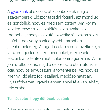
A
gyásznak
öt szakaszát különböztetik meg a
szakemberek. Először tagadni fogunk, azt mondjuk
és gondoljuk, hogy ez meg sem történt. Amikor mi
kezdeményezzük a szakítást, ez a szakasz ki is
maradhat, ahogy az ezután következő szakaszok is
eltűnhetnek vagy csak enyhébb formában
jelenhetnek meg. A tagadás után a düh következik, a
veszteségünk elkeserít bennünket, mérgesek
leszünk a történtek miatt; talán önmagunkra is. Aztán
jön az alkudozás, majd a depresszió után jutunk le
oda, hogy belenyugszunk a történtekbe. Az, hogy ez
mennyi idő alatt fog lezajlani, megjósolhatatlan.
Gyászfolyamat ugyanis éppen annyi féle van, ahány
féle ember.
Természetes, hogy dühösek leszünk
A harag része a gyászfolyamatnak, mégpedig