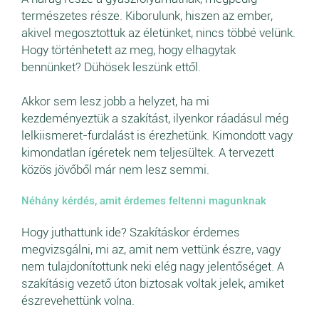
természetes része. Kiborulunk, hiszen az ember,
akivel megosztottuk az életünket, nincs többé velünk.
Hogy történhetett az meg, hogy elhagytak
bennünket? Dühösek leszünk ettől.
Akkor sem lesz jobb a helyzet, ha mi
kezdeményeztük a szakítást, ilyenkor ráadásul még
lelkiismeret-furdalást is érezhetünk. Kimondott vagy
kimondatlan ígéretek nem teljesültek. A tervezett
közös jövőből már nem lesz semmi.
Néhány kérdés, amit érdemes feltenni magunknak
Hogy juthattunk ide? Szakításkor érdemes
megvizsgálni, mi az, amit nem vettünk észre, vagy
nem tulajdonítottunk neki elég nagy jelentőséget. A
szakításig vezető úton biztosak voltak jelek, amiket
észrevehettünk volna.