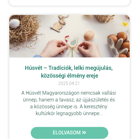
Húsvét – Tradíciók, lelki megújulás, 
közösségi élmény ereje
2025.04.21.
A Húsvét Magyarországon nemcsak vallási 
ünnep, hanem a tavasz, az újjászületés és 
a közösség ünnepe is. A keresztény 
kultúrkör legnagyobb ünnepe...
ELOLVASOM