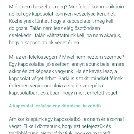
Miért nem beszéltük meg? Megfelelő kommunikáció
nélkül egy kapcsolat könnyen veszélybe kerülhet.
Közhelynek tűnhet, hogy a kapcsolatért meg kell
dolgozni. Talán nem lesz elég ösztönösen
cselekedni, talán változtatnunk kell, ha nem akarjuk,
hogy a kapcsolatunk véget érjen.
Mi az én felelősségem? Mivel nem néztem szembe?
Egy kapcsolatba, jó esetben, annyit adunk bele, amire
akkor és ott képesek vagyunk. Ha ez kevés lesz, a
kapcsolat véget érhet. Bárki is szakít, mindkét félnek
érdemes végiggondolnia a saját szerepét a
kapcsolatban, és abban, hogy miért érhetett véget.
A kapcsolat lezárása egy döntéssel kezdődik
Amikor kilépünk egy kapcsolatból, az nem ér azonnal
véget. El kell döntenünk, hogy ezt befejezzük és
továbblépünk. Nem várhatjuk, hogy ez magától