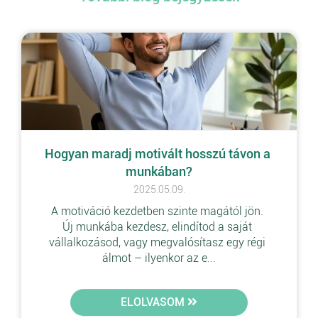
Hogyan maradj motivált hosszú távon a 
munkában?
2025.05.09.
A motiváció kezdetben szinte magától jön. 
Új munkába kezdesz, elindítod a saját 
vállalkozásod, vagy megvalósítasz egy régi 
álmot – ilyenkor az e...
ELOLVASOM