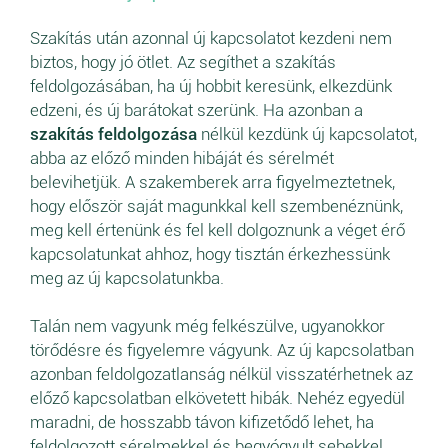
Szakítás után azonnal új kapcsolatot kezdeni nem
biztos, hogy jó ötlet. Az segíthet a szakítás
feldolgozásában, ha új hobbit keresünk, elkezdünk
edzeni, és új barátokat szerünk. Ha azonban a
szakítás feldolgozása
nélkül kezdünk új kapcsolatot,
abba az előző minden hibáját és sérelmét
belevihetjük. A szakemberek arra figyelmeztetnek,
hogy először saját magunkkal kell szembenéznünk,
meg kell értenünk és fel kell dolgoznunk a véget érő
kapcsolatunkat ahhoz, hogy tisztán érkezhessünk
meg az új kapcsolatunkba.
Talán nem vagyunk még felkészülve, ugyanokkor
törődésre és figyelemre vágyunk. Az új kapcsolatban
azonban feldolgozatlanság nélkül visszatérhetnek az
előző kapcsolatban elkövetett hibák. Nehéz egyedül
maradni, de hosszabb távon kifizetődő lehet, ha
feldolgozott sérelmekkel és begyógyult sebekkel