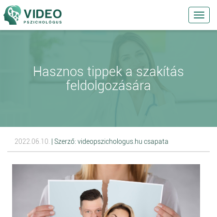
Toggl
navig
Hasznos tippek a szakítás
feldolgozására
2022.06.10.
| Szerző: videopszichologus.hu csapata