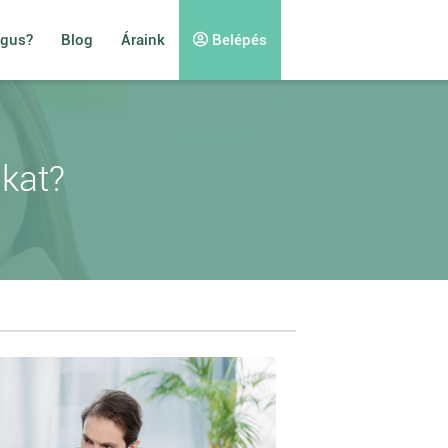
ógus?
Blog
Áraink
Belépés
ákat?