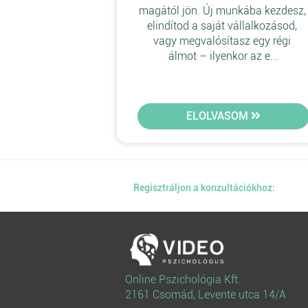
magától jön. Új munkába kezdesz,
elindítod a saját vállalkozásod, 
vagy megvalósítasz egy régi 
álmot – ilyenkor az e...
ELOLVASOM
Regisztráljon a konzultációkhoz:
Online Pszichológia Kft.
2161 Csomád, Levente utca 14/A