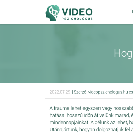
Hogy
2022.07.29.
| Szerző: videopszichologus.hu c
A trauma lehet egyszeri vagy hosszabb
hatása: hosszú időn át velünk marad, é
mindennapjainkat. A célunk az lehet, 
Utánajártunk, hogyan dolgozhatjuk fel 