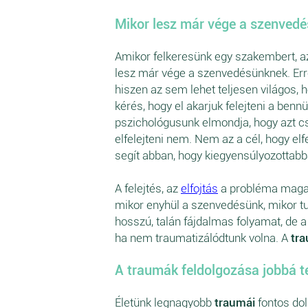
Mikor lesz már vége a szenved
Amikor felkeresünk egy szakembert, az
lesz már vége a szenvedésünknek. Err
hiszen az sem lehet teljesen világos, 
kérés, hogy el akarjuk felejteni a benn
pszichológusunk elmondja, hogy azt csa
elfelejteni nem. Nem az a cél, hogy elf
segít abban, hogy kiegyensúlyozottabba
A felejtés, az
elfojtás
a probléma maga,
mikor enyhül a szenvedésünk, mikor tud
hosszú, talán fájdalmas folyamat, de a
ha nem traumatizálódtunk volna. A
tr
A traumák feldolgozása jobbá te
Életünk legnagyobb
traumái
fontos do