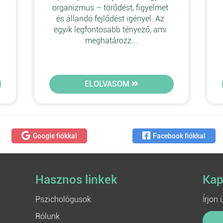
 
organizmus – törődést, figyelmet 
és állandó fejlődést igényel. Az 
egyik legfontosabb tényező, ami 
meghatározz...
ELOLVASOM
Google fiókkal
Facebook fiókkal
Hasznos linkek
Kap
Pszichológusok
Írjon
Rólunk