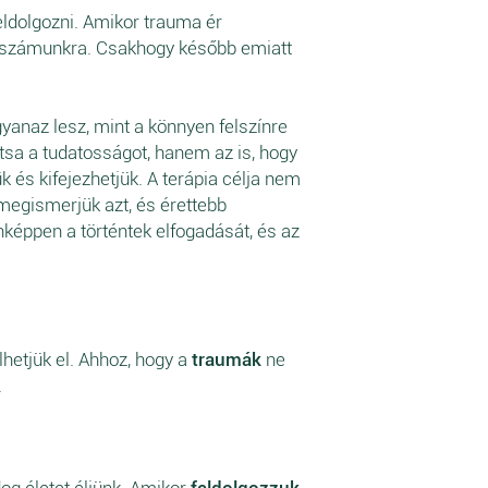
feldolgozni. Amikor trauma ér
ik számunkra. Csakhogy később emiatt
gyanaz lesz, mint a könnyen felszínre
tsa a tudatosságot, hanem az is, hogy
 és kifejezhetjük. A terápia célja nem
egismerjük azt, és érettebb
képpen a történtek elfogadását, és az
lhetjük el. Ahhoz, hogy a
traumák
ne
.
dog életet éljünk. Amikor
feldolgozzuk