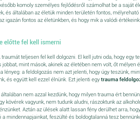
később komoly személyes fejlődésről számolhat be a saját éle
k, és általában az életük minden területén fontos, mélyreható
az igazán fontos az életünkben, és hogy mik a valódi értékeink 
 előtte fel kell ismerni
A traumát teljesen fel kell dolgozni. El kell jutni oda, hogy egy 
 és jobbat, mint mások, akinek az életében nem volt, őt mélyen 
a lényeg: a feldolgozás nem azt jelenti, hogy úgy teszünk, mi
k, és együtt kell ezzel élnünk. Ezt jelenti egy
trauma feldolgo
 általában nem azzal kezdünk, hogy milyen trauma ért bennün
 kövérek vagyunk, nem tudunk aludni, rászoktunk az alkoholr
nzünket. Aztán az ülések alatt lassan fény derülhet arra, hog
i a mindennapjainkat, feszülté és boldogtalanná tesz bennünk