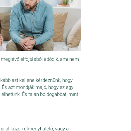
ár meglévő elfojtásból adódik, ami nem
ább azt kellene kérdeznünk, hogy
t. És azt mondják majd, hogy ez egy
 élhetünk. És talán boldogabbat, mint
alál közeli élményt átélő, vagy a