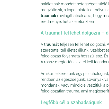
halálosnak mondott betegséget túlélő 
megváltozik, a kapcsolataik elmélyülne
traumák
rávilágíthatnak arra, hogy mi 
eredményezhet az életünkben.
A traumát fel lehet dolgozni – de
A
traumát
teljesen fel lehet dolgozni. 
szeretettel teli életet éljünk. Szebbet
feldolgozás folyamata hosszú lesz. És 
A rossz megtörtént, ezt el kell fogadnun
Amikor felkeresünk egy pszichológust,
rendben az egészségünk, soványak vagy
mondanak, vagy mindig elveszítjük a pé
feldolgozatlan trauma, ami megkeserít
Legfőbb cél a szabadságunk