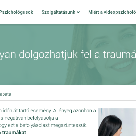
Pszichológusok
Szolgáltatásunk
Miért a videopszichol
an dolgozhatjuk fel a traum
sapata
 időn át tartó esemény. A lényeg azonban a
s negatívan befolyásolja a
hogy ezt a befolyásolást megszüntessük.
a
traumákat
.