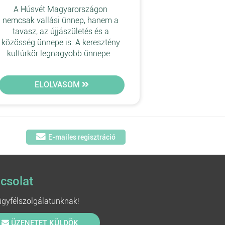
A Húsvét Magyarországon 
nemcsak vallási ünnep, hanem a 
tavasz, az újjászületés és a 
közösség ünnepe is. A keresztény 
kultúrkör legnagyobb ünnepe...
ELOLVASOM
E-mailes regisztráció
csolat
 ügyfélszolgálatunknak!
ÜZENETET KÜLDÖK