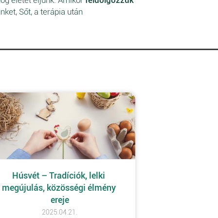
ket, Sőt, a terápia után
Húsvét – Tradíciók, lelki 
megújulás, közösségi élmény 
ereje
2025.04.21.