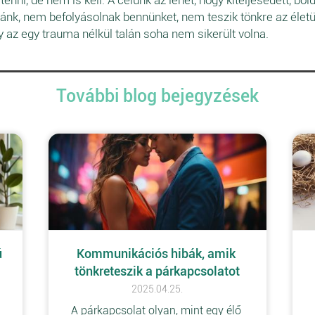
ánk, nem befolyásolnak bennünket, nem teszik tönkre az életün
 az egy trauma nélkül talán soha nem sikerült volna.
További blog bejegyzések
 
Kommunikációs hibák, amik 
tönkreteszik a párkapcsolatot
2025.04.25.
A párkapcsolat olyan, mint egy élő 