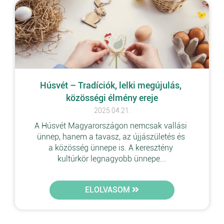
Húsvét – Tradíciók, lelki megújulás, 
közösségi élmény ereje
2025.04.21.
A Húsvét Magyarországon nemcsak vallási 
ünnep, hanem a tavasz, az újjászületés és 
a közösség ünnepe is. A keresztény 
kultúrkör legnagyobb ünnepe...
ELOLVASOM