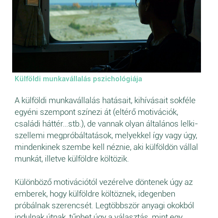
Külföldi munkavállalás pszichológiája
A külföldi munkavállalás hatásait, kihívásait sokféle
egyéni szempont színezi át (eltérő motivációk,
családi háttér…stb.), de vannak olyan általános lelki-
szellemi megpróbáltatások, melyekkel így vagy úgy,
mindenkinek szembe kell néznie, aki külföldön vállal
munkát, illetve külföldre költözik.
Különböző motivációtól vezérelve döntenek úgy az
emberek, hogy külföldre költöznek, idegenben
próbálnak szerencsét. Legtöbbször anyagi okokból
indulnak útnak, tűnhet úgy a választás, mint egy