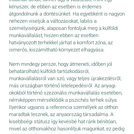
kényszer, de ebben az esetben is érdemes
átgondolnunk a döntésünket. Ha egyébként is nagyon
nehezen viseljük a változásokat, labilis a
személyiségünk, alaposan fontoljuk meg a külföldi
munkavállalást, hiszen ebben az esetben
hatványozott terhekkel járhat a komfort zóna, az
ismerős, kiszámítható környezet elhagyása.
Nem mindegy persze, hogy átmeneti, időben jól
behatárolható külföldi tartózkodásról,
munkavállalásról van szó, vagy teljes újrakezdésről,
más országban történő letelepedésről. Az anyagi
okokból történő szezonális munkavállalás esetében,
némiképpen mérséklődik a pszichés terhek súlya.
Ilyenkor ugyanis a referencia személyek az otthon
maradtak lesznek, az anyaország társadalma. A
kisebbségi státusz így kevésbé hat ránk bénítóan,
mivel az otthoniakhoz hasonlítjuk magunkat, ez pedig