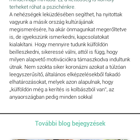
terheket róhat a pszichénkre.
A nehézségek leküzdésében segíthet, ha nyitottak
vagyunk a másik ország kultúrájának
megismerésére, ha akár önmagunkat megerőltetve
is, de igyekszünk ismerkedni, kapcsolatokat
kialakítani. Hogy mennyire tudunk külföldön
beilleszkedni, sikeressé válni, attól is függ, hogy
milyen alapvető motivációkra támaszkodva indultunk
útnak. Nem szokta siker koronázni azokat a túlzóan
leegyszerűsítő, általános elképzelésekből fakadó
elhatározásokat, melyek azon alapulnak, hogy
„külföldön még a kerítés is kolbászból van”, az
anyaországban pedig minden sokkal
További blog bejegyzések