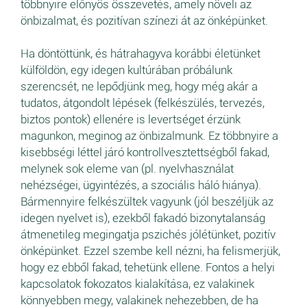
többnyire előnyös összevetés, amely növeli az
önbizalmat, és pozitívan színezi át az önképünket.
Ha döntöttünk, és hátrahagyva korábbi életünket
külföldön, egy idegen kultúrában próbálunk
szerencsét, ne lepődjünk meg, hogy még akár a
tudatos, átgondolt lépések (felkészülés, tervezés,
biztos pontok) ellenére is levertséget érzünk
magunkon, meginog az önbizalmunk. Ez többnyire a
kisebbségi léttel járó kontrollvesztettségből fakad,
melynek sok eleme van (pl. nyelvhasználat
nehézségei, ügyintézés, a szociális háló hiánya).
Bármennyire felkészültek vagyunk (jól beszéljük az
idegen nyelvet is), ezekből fakadó bizonytalanság
átmenetileg megingatja pszichés jólétünket, pozitív
önképünket. Ezzel szembe kell nézni, ha felismerjük,
hogy ez ebből fakad, tehetünk ellene. Fontos a helyi
kapcsolatok fokozatos kialakítása, ez valakinek
könnyebben megy, valakinek nehezebben, de ha