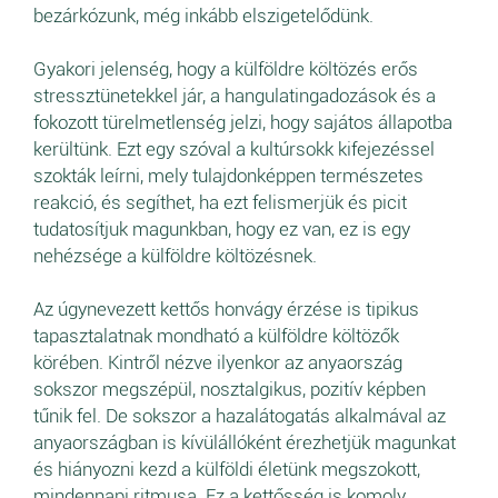
bezárkózunk, még inkább elszigetelődünk.
Gyakori jelenség, hogy a külföldre költözés erős
stressztünetekkel jár, a hangulatingadozások és a
fokozott türelmetlenség jelzi, hogy sajátos állapotba
kerültünk. Ezt egy szóval a kultúrsokk kifejezéssel
szokták leírni, mely tulajdonképpen természetes
reakció, és segíthet, ha ezt felismerjük és picit
tudatosítjuk magunkban, hogy ez van, ez is egy
nehézsége a külföldre költözésnek.
Az úgynevezett kettős honvágy érzése is tipikus
tapasztalatnak mondható a külföldre költözők
körében. Kintről nézve ilyenkor az anyaország
sokszor megszépül, nosztalgikus, pozitív képben
tűnik fel. De sokszor a hazalátogatás alkalmával az
anyaországban is kívülállóként érezhetjük magunkat
és hiányozni kezd a külföldi életünk megszokott,
mindennapi ritmusa. Ez a kettősség is komoly