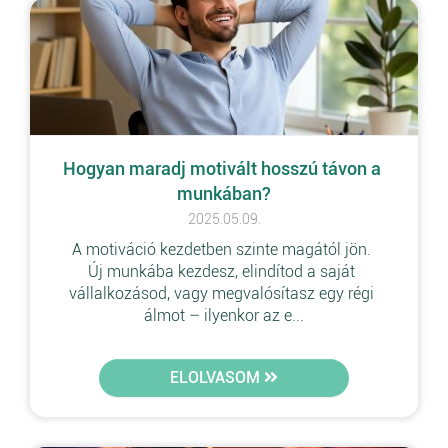
Hogyan maradj motivált hosszú távon a 
munkában?
2025.05.09.
A motiváció kezdetben szinte magától jön. 
Új munkába kezdesz, elindítod a saját 
vállalkozásod, vagy megvalósítasz egy régi 
álmot – ilyenkor az e...
ELOLVASOM