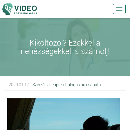
Toggl
navig
Kiköltözöl? Ezekkel a
nehézségekkel is számolj!
2020.01.17.
| Szerző: videopszichologus.hu csapata