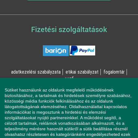
Fizetési szolgáltatások
adatkezelési szabályzata
etikai szabályzat
fogalomtár
aszf
Sütiket használunk az oldalunk megfelelő működésének
© Online Pszichológia Kft. 2023 - Minden jog fenntartva!
biztosításához, a tartalmak és hirdetések személyre szabásához,
közösségi média funkciók felkínálásához és az oldalunk
2161 Csomád, Levente utca 14/A
látogatottságának elemzéséhez. Oldalhasználattal kapcsolatos
információkat is megosztunk a hirdetési és elemzési
szolgáltatásokat nyújtó partnereinkkel. A működést segítő, a
célzott tartalmak, reklámok vonatkozásában alkalmazott, és a
Ha mentálisan instabil állapotban érzi magát, a magatartása
teljesítmény mérésre használt sütikről a sütik beállítása résznél
veszélyeztetheti Önt vagy a környezetében élőket, azonnal
olvashatsz részletesen és kategóriánként engedélyezheted ezek
forduljon a Sürgősségi Segélyvonalhoz (telefon: 112).