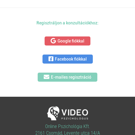
Regisztráljon a konzultációkhoz:
Google fiókkal
Facebook fiókkal
E-mailes regisztráció
Online Pszichológia Kft.
2161 Csomád, Levente utca 14/A