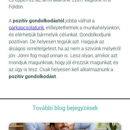
Földön.
A
pozitív gondolkodástól
jobbá válhat a
párkapcsolatunk
, előléptethetnek a munkahelyünkön,
és elérhetjük bármelyik célunkat. Gondolkodjunk
pozitívan. De helyesen tegyük azt. Hagyjuk az
álságos ismételgetést, ha az nem a szívünk mélyéről
jön. Jönni fog majd onnan is. Lesz olyan, amikor azt
mondjuk magunknak, hogy jól érezzük magunkat, és
az úgy is lesz. Csak helyesen kell alkalmaznunk a
pozitív gondolkodást
.
További blog bejegyzések