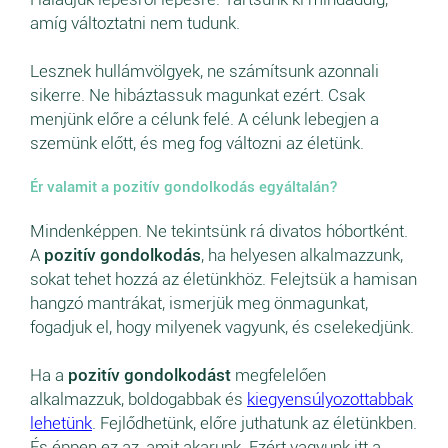
amíg változtatni nem tudunk.
Lesznek hullámvölgyek, ne számítsunk azonnali
sikerre. Ne hibáztassuk magunkat ezért. Csak
menjünk előre a célunk felé. A célunk lebegjen a
szemünk előtt, és meg fog változni az életünk.
Ér valamit a pozitív gondolkodás egyáltalán?
Mindenképpen. Ne tekintsünk rá divatos hóbortként.
A
pozitív gondolkodás
, ha helyesen alkalmazzunk,
sokat tehet hozzá az életünkhöz. Felejtsük a hamisan
hangzó mantrákat, ismerjük meg önmagunkat,
fogadjuk el, hogy milyenek vagyunk, és cselekedjünk.
Ha a
pozitív gondolkodást
megfelelően
alkalmazzuk, boldogabbak és
kiegyensúlyozottabbak
lehetünk
. Fejlődhetünk, előre juthatunk az életünkben.
És éppen ez az, amit akarunk. Ezért vagyunk itt a