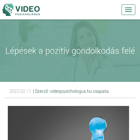
Toggl
navig
Lépések a pozitív gondolkodás felé
2022.02.11.
| Szerző: videopszichologus.hu csapata