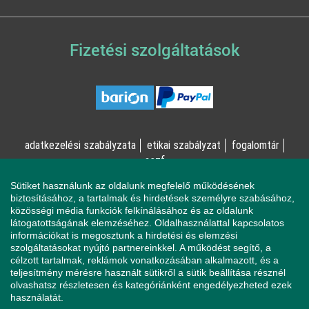
Fizetési szolgáltatások
adatkezelési szabályzata
etikai szabályzat
fogalomtár
aszf
Sütiket használunk az oldalunk megfelelő működésének
© Online Pszichológia Kft. 2023 - Minden jog fenntartva!
biztosításához, a tartalmak és hirdetések személyre szabásához,
közösségi média funkciók felkínálásához és az oldalunk
2161 Csomád, Levente utca 14/A
látogatottságának elemzéséhez. Oldalhasználattal kapcsolatos
információkat is megosztunk a hirdetési és elemzési
szolgáltatásokat nyújtó partnereinkkel. A működést segítő, a
célzott tartalmak, reklámok vonatkozásában alkalmazott, és a
Ha mentálisan instabil állapotban érzi magát, a magatartása
teljesítmény mérésre használt sütikről a sütik beállítása résznél
veszélyeztetheti Önt vagy a környezetében élőket, azonnal
olvashatsz részletesen és kategóriánként engedélyezheted ezek
forduljon a Sürgősségi Segélyvonalhoz (telefon: 112).
használatát.
Pszichológusaink és az Online Pszichológia Kft. nem vállal