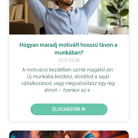
Hogyan maradj motivált hosszú távon a 
munkában?
2025.05.09.
A motiváció kezdetben szinte magától jön. 
Új munkába kezdesz, elindítod a saját 
vállalkozásod, vagy megvalósítasz egy régi 
álmot – ilyenkor az e...
ELOLVASOM