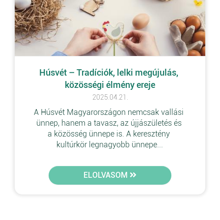
Húsvét – Tradíciók, lelki megújulás, 
közösségi élmény ereje
2025.04.21.
A Húsvét Magyarországon nemcsak vallási 
ünnep, hanem a tavasz, az újjászületés és 
a közösség ünnepe is. A keresztény 
kultúrkör legnagyobb ünnepe...
ELOLVASOM