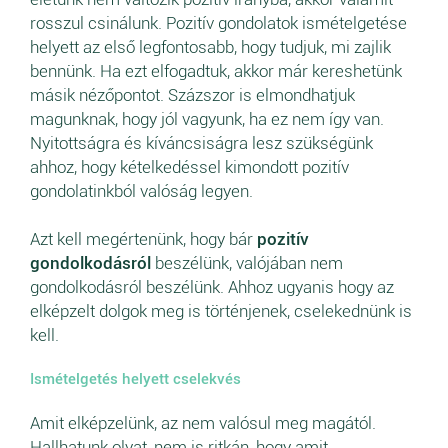
rosszul csinálunk. Pozitív gondolatok ismételgetése
helyett az első legfontosabb, hogy tudjuk, mi zajlik
bennünk. Ha ezt elfogadtuk, akkor már kereshetünk
másik nézőpontot. Százszor is elmondhatjuk
magunknak, hogy jól vagyunk, ha ez nem így van.
Nyitottságra és kíváncsiságra lesz szükségünk
ahhoz, hogy kételkedéssel kimondott pozitív
gondolatinkból valóság legyen.
Azt kell megértenünk, hogy bár
pozitív
gondolkodásról
beszélünk, valójában nem
gondolkodásról beszélünk. Ahhoz ugyanis hogy az
elképzelt dolgok meg is történjenek, cselekednünk is
kell.
Ismételgetés helyett cselekvés
Amit elképzelünk, az nem valósul meg magától.
Hallhatunk olyat, nem is ritkán, hogy amit