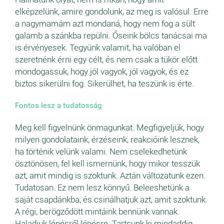
elképzelünk, amire gondolunk, az meg is valósul. Erre
a nagymamám azt mondaná, hogy nem fog a sült
galamb a szánkba repülni. Őseink bölcs tanácsai ma
is érvényesek. Tegyünk valamit, ha valóban el
szeretnénk érni egy célt, és nem csak a tükör előtt
mondogassuk, hogy jól vagyok, jól vagyok, és ez
biztos sikerülni fog. Sikerülhet, ha teszünk is érte.
Fontos lesz a tudatosság
Meg kell figyelnünk önmagunkat. Megfigyeljük, hogy
milyen gondolataink, érzéseink, reakcióink lesznek,
ha történik velünk valami. Nem cselekedhetünk
ösztönösen, fel kell ismernünk, hogy mikor tesszük
azt, amit mindig is szoktunk. Aztán változatunk ezen.
Tudatosan. Ez nem lesz könnyű. Beleeshetünk a
saját csapdánkba, és csinálhatjuk azt, amit szoktunk.
A régi, berögződött mintáink bennünk vannak.
Haladjuk lépésről lépésre. Tartsunk ki mindaddig,