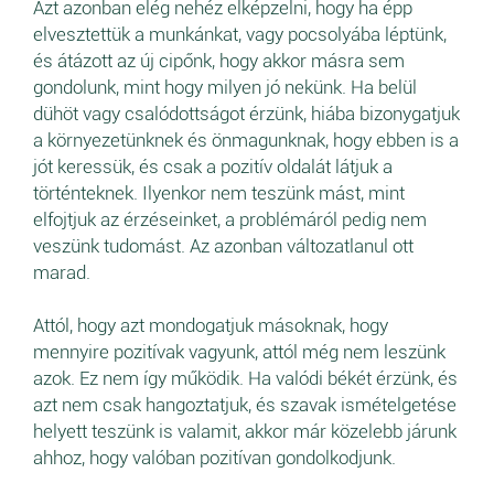
Azt azonban elég nehéz elképzelni, hogy ha épp
elvesztettük a munkánkat, vagy pocsolyába léptünk,
és átázott az új cipőnk, hogy akkor másra sem
gondolunk, mint hogy milyen jó nekünk. Ha belül
dühöt vagy csalódottságot érzünk, hiába bizonygatjuk
a környezetünknek és önmagunknak, hogy ebben is a
jót keressük, és csak a pozitív oldalát látjuk a
történteknek. Ilyenkor nem teszünk mást, mint
elfojtjuk az érzéseinket, a problémáról pedig nem
veszünk tudomást. Az azonban változatlanul ott
marad.
Attól, hogy azt mondogatjuk másoknak, hogy
mennyire pozitívak vagyunk, attól még nem leszünk
azok. Ez nem így működik. Ha valódi békét érzünk, és
azt nem csak hangoztatjuk, és szavak ismételgetése
helyett teszünk is valamit, akkor már közelebb járunk
ahhoz, hogy valóban pozitívan gondolkodjunk.