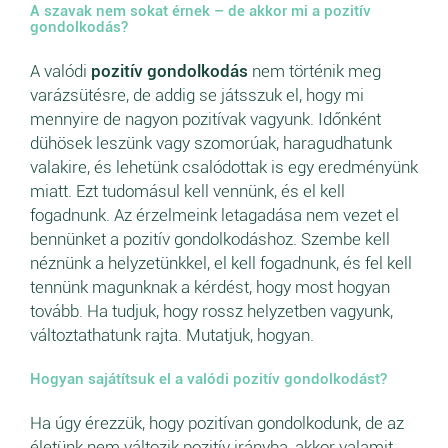
A szavak nem sokat érnek – de akkor mi a pozitív
gondolkodás?
A valódi
pozitív gondolkodás
nem történik meg
varázsütésre, de addig se játsszuk el, hogy mi
mennyire de nagyon pozitívak vagyunk. Időnként
dühösek leszünk vagy szomorúak, haragudhatunk
valakire, és lehetünk csalódottak is egy eredményünk
miatt. Ezt tudomásul kell vennünk, és el kell
fogadnunk. Az érzelmeink letagadása nem vezet el
bennünket a pozitív gondolkodáshoz. Szembe kell
néznünk a helyzetünkkel, el kell fogadnunk, és fel kell
tennünk magunknak a kérdést, hogy most hogyan
tovább. Ha tudjuk, hogy rossz helyzetben vagyunk,
változtathatunk rajta. Mutatjuk, hogyan.
Hogyan sajátítsuk el a valódi pozitív gondolkodást?
Ha úgy érezzük, hogy pozitívan gondolkodunk, de az
életünk nem változik pozitív irányba, akkor valamit