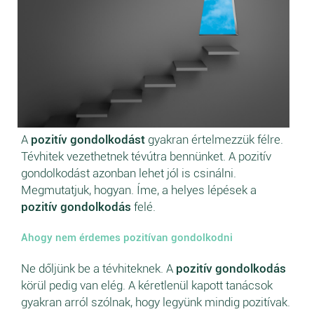
A
pozitív gondolkodást
gyakran értelmezzük félre.
Tévhitek vezethetnek tévútra bennünket. A pozitív
gondolkodást azonban lehet jól is csinálni.
Megmutatjuk, hogyan. Íme, a helyes lépések a
pozitív gondolkodás
felé.
Ahogy nem érdemes pozitívan gondolkodni
Ne dőljünk be a tévhiteknek. A
pozitív gondolkodás
körül pedig van elég. A kéretlenül kapott tanácsok
gyakran arról szólnak, hogy legyünk mindig pozitívak.