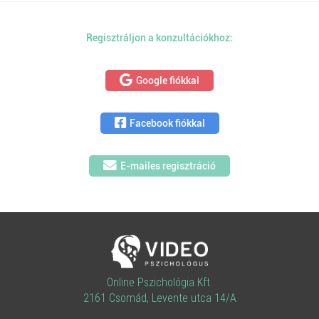
Regisztráljon a konzultációkhoz:
Google fiókkal
Facebook fiókkal
E-mailes regisztráció
Online Pszichológia Kft.
2161 Csomád, Levente utca 14/A