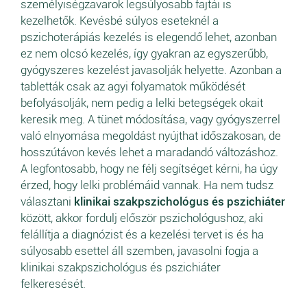
személyiségzavarok legsúlyosabb fajtái is
kezelhetők. Kevésbé súlyos eseteknél a
pszichoterápiás kezelés is elegendő lehet, azonban
ez nem olcsó kezelés, így gyakran az egyszerűbb,
gyógyszeres kezelést javasolják helyette. Azonban a
tabletták csak az agyi folyamatok működését
befolyásolják, nem pedig a lelki betegségek okait
keresik meg. A tünet módosítása, vagy gyógyszerrel
való elnyomása megoldást nyújthat időszakosan, de
hosszútávon kevés lehet a maradandó változáshoz.
A legfontosabb, hogy ne félj segítséget kérni, ha úgy
érzed, hogy lelki problémáid vannak. Ha nem tudsz
választani
klinikai szakpszichológus és pszichiáter
között, akkor fordulj először pszichológushoz, aki
felállítja a diagnózist és a kezelési tervet is és ha
súlyosabb esettel áll szemben, javasolni fogja a
klinikai szakpszichológus és pszichiáter
felkeresését.