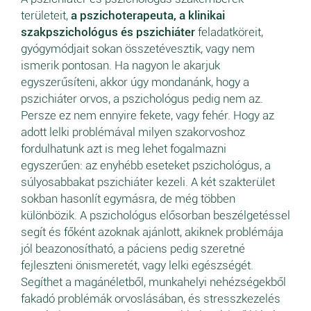
területeit,
a pszichoterapeuta, a
klinikai
szakpszichológus és pszichiáter
feladatköreit,
gyógymódjait sokan összetévesztik, vagy nem
ismerik pontosan. Ha nagyon le akarjuk
egyszerűsíteni, akkor úgy mondanánk, hogy a
pszichiáter orvos, a pszichológus pedig nem az.
Persze ez nem ennyire fekete, vagy fehér. Hogy az
adott lelki problémával milyen szakorvoshoz
fordulhatunk azt is meg lehet fogalmazni
egyszerűen: az enyhébb eseteket pszichológus, a
súlyosabbakat pszichiáter kezeli. A két szakterület
sokban hasonlít egymásra, de még többen
különbözik. A pszichológus elősorban beszélgetéssel
segít és főként azoknak ajánlott, akiknek problémája
jól beazonosítható, a páciens pedig szeretné
fejleszteni önismeretét, vagy lelki egészségét.
Segíthet a magánéletből, munkahelyi nehézségekből
fakadó problémák orvoslásában, és stresszkezelés