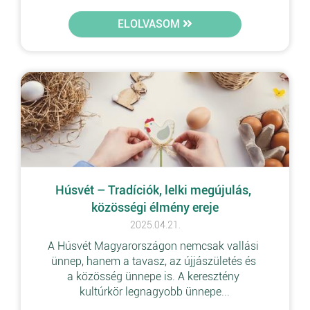
ELOLVASOM
Húsvét – Tradíciók, lelki megújulás, 
közösségi élmény ereje
2025.04.21.
A Húsvét Magyarországon nemcsak vallási 
ünnep, hanem a tavasz, az újjászületés és 
a közösség ünnepe is. A keresztény 
kultúrkör legnagyobb ünnepe...