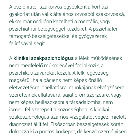
A pszichiáter szakorvos egyébként a kórházi
gyakorlat után válik általános orvosból szakorvossá,
ekkor már önállóan kezelheti a mentális, vagy
pszichiátriai betegséggel küzdőket. A pszichiáter
támogató beszélgetésekkel és gyógyszerek
felírásával segít.
A
klinikai szakpszichológus
a lélek működésének
nem megfelelő működésével foglalkozik, a
pszichikus zavarokat kezeli. A lelki egészség
megsérül, ha a páciens nem képes önálló
életvezetésre, önellátásra, munkájának elvégzésére,
szeretteinek ellátására, saját örömszerzésre, vagy
nem képes beilleszkedni a társadalomba, nem
ismeri fel szerepeit a közösségben. A klinikai
szakpszichológus számos vizsgálatot végez, mielőtt
diagnózist állít fel. Elsősorban beszélgetések során
dolgozza ki a pontos kórképet, de készít személyiség