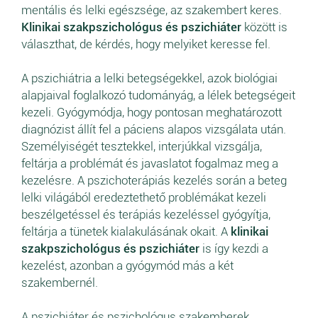
mentális és lelki egészsége, az szakembert keres.
Klinikai szakpszichológus és pszichiáter
között is
választhat, de kérdés, hogy melyiket keresse fel.
A pszichiátria a lelki betegségekkel, azok biológiai
alapjaival foglalkozó tudományág, a lélek betegségeit
kezeli. Gyógymódja, hogy pontosan meghatározott
diagnózist állít fel a páciens alapos vizsgálata után.
Személyiségét tesztekkel, interjúkkal vizsgálja,
feltárja a problémát és javaslatot fogalmaz meg a
kezelésre. A pszichoterápiás kezelés során a beteg
lelki világából eredeztethető problémákat kezeli
beszélgetéssel és terápiás kezeléssel gyógyítja,
feltárja a tünetek kialakulásának okait. A
klinikai
szakpszichológus és pszichiáter
is így kezdi a
kezelést, azonban a gyógymód más a két
szakembernél.
A pszichiáter és pszichológus szakemberek