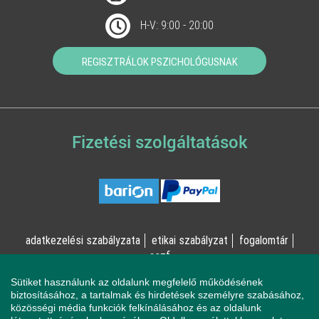
H-V: 9:00 - 20:00
REGISZTRÁLOK PSZICHOLÓGUSNAK
Fizetési szolgáltatások
adatkezelési szabályzata
etikai szabályzat
fogalomtár
aszf
Sütiket használunk az oldalunk megfelelő működésének
© Online Pszichológia Kft. 2023 - Minden jog fenntartva!
biztosításához, a tartalmak és hirdetések személyre szabásához,
közösségi média funkciók felkínálásához és az oldalunk
2161 Csomád, Levente utca 14/A