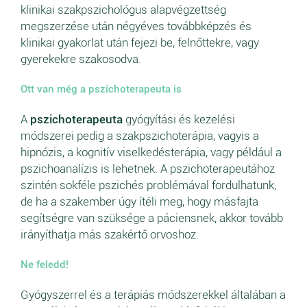
klinikai szakpszichológus alapvégzettség
megszerzése után négyéves továbbképzés és
klinikai gyakorlat után fejezi be, felnőttekre, vagy
gyerekekre szakosodva.
Ott van még a pszichoterapeuta is
A
pszichoterapeuta
gyógyítási és kezelési
módszerei pedig a szakpszichoterápia, vagyis a
hipnózis, a kognitív viselkedésterápia, vagy például a
pszichoanalízis is lehetnek. A pszichoterapeutához
szintén sokféle pszichés problémával fordulhatunk,
de ha a szakember úgy ítéli meg, hogy másfajta
segítségre van szüksége a páciensnek, akkor tovább
irányíthatja más szakértő orvoshoz.
Ne feledd!
Gyógyszerrel és a terápiás módszerekkel általában a