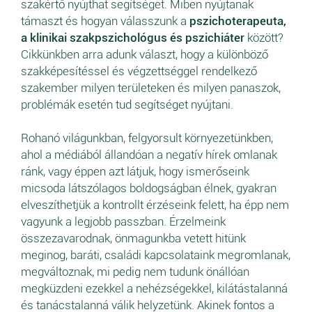
szakértő nyújthat segítséget. Miben nyújtanak
támaszt és hogyan válasszunk a
pszichoterapeuta,
a klinikai szakpszichológus és pszichiáter
között?
Cikkünkben arra adunk választ, hogy a különböző
szakképesítéssel és végzettséggel rendelkező
szakember milyen területeken és milyen panaszok,
problémák esetén tud segítséget nyújtani.
Rohanó világunkban, felgyorsult környezetünkben,
ahol a médiából állandóan a negatív hírek omlanak
ránk, vagy éppen azt látjuk, hogy ismerőseink
micsoda látszólagos boldogságban élnek, gyakran
elveszíthetjük a kontrollt érzéseink felett, ha épp nem
vagyunk a legjobb passzban. Érzelmeink
összezavarodnak, önmagunkba vetett hitünk
meginog, baráti, családi kapcsolataink megromlanak,
megváltoznak, mi pedig nem tudunk önállóan
megküzdeni ezekkel a nehézségekkel, kilátástalanná
és tanácstalanná válik helyzetünk. Akinek fontos a