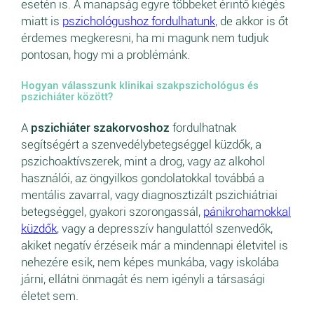
esetén is. A manapság egyre többeket érintő kiégés
miatt is
pszichológushoz fordulhatunk
, de akkor is őt
érdemes megkeresni, ha mi magunk nem tudjuk
pontosan, hogy mi a problémánk.
Hogyan válasszunk klinikai szakpszichológus és
pszichiáter között?
A
pszichiáter szakorvoshoz
fordulhatnak
segítségért a szenvedélybetegséggel küzdők, a
pszichoaktívszerek, mint a drog, vagy az alkohol
használói, az öngyilkos gondolatokkal továbbá a
mentális zavarral, vagy diagnosztizált pszichiátriai
betegséggel, gyakori szorongassál,
pánikrohamokkal
küzdők
, vagy a depresszív hangulattól szenvedők,
akiket negatív érzéseik már a mindennapi életvitel is
nehezére esik, nem képes munkába, vagy iskolába
járni, ellátni önmagát és nem igényli a társasági
életet sem.