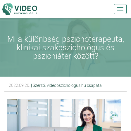
Toggl
navig
Mi a különbség pszichoterapeuta,
klinikai szakpszichológus és
pszichiáter között?
2022.09.20.
| Szerző: videopszichologus.hu csapata