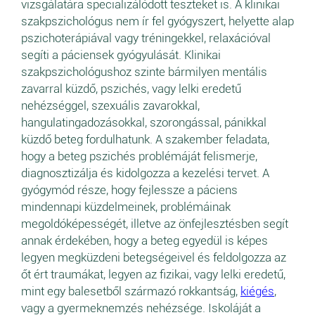
vizsgálatára specializálódott teszteket is. A klinikai
szakpszichológus nem ír fel gyógyszert, helyette alap
pszichoterápiával vagy tréningekkel, relaxációval
segíti a páciensek gyógyulását. Klinikai
szakpszichológushoz szinte bármilyen mentális
zavarral küzdő, pszichés, vagy lelki eredetű
nehézséggel, szexuális zavarokkal,
hangulatingadozásokkal, szorongással, pánikkal
küzdő beteg fordulhatunk. A szakember feladata,
hogy a beteg pszichés problémáját felismerje,
diagnosztizálja és kidolgozza a kezelési tervet. A
gyógymód része, hogy fejlessze a páciens
mindennapi küzdelmeinek, problémáinak
megoldóképességét, illetve az önfejlesztésben segít
annak érdekében, hogy a beteg egyedül is képes
legyen megküzdeni betegségeivel és feldolgozza az
őt ért traumákat, legyen az fizikai, vagy lelki eredetű,
mint egy balesetből származó rokkantság,
kiégés
,
vagy a gyermeknemzés nehézsége. Iskoláját a