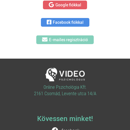
Google fiókkal
Facebook fiókkal
E-mailes regisztráció
Online Pszichológia Kft.
2161 Csomád, Levente utca 14/A
Kövessen minket!