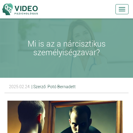
Toggl
navig
Mi is az a nárcisztikus
személyiségzavar?
2025.02.24.
| Szerző: Potó Bernadett