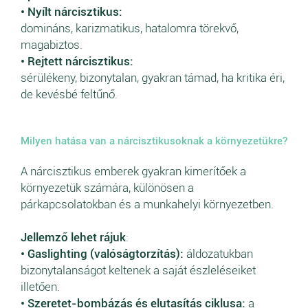
• Nyílt nárcisztikus:
domináns, karizmatikus, hatalomra törekvő,
magabiztos.
• Rejtett nárcisztikus:
sérülékeny, bizonytalan, gyakran támad, ha kritika éri,
de kevésbé feltűnő.
Milyen hatása van a nárcisztikusoknak a környezetükre?
A nárcisztikus emberek gyakran kimerítőek a
környezetük számára, különösen a
párkapcsolatokban és a munkahelyi környezetben.
Jellemző lehet rájuk
:
• Gaslighting (valóságtorzítás):
áldozatukban
bizonytalanságot keltenek a saját észleléseiket
illetően.
• Szeretet-bombázás és elutasítás ciklusa:
a