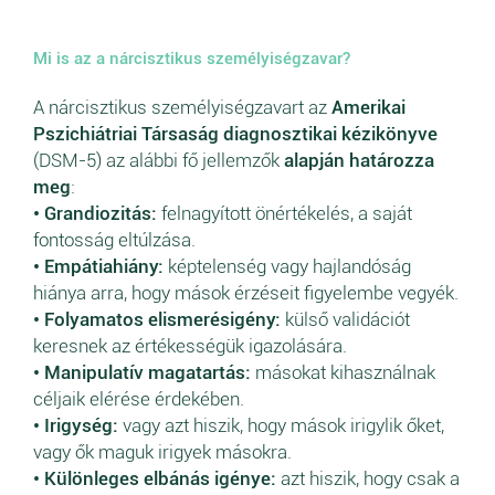
Mi is az a nárcisztikus személyiségzavar?
A nárcisztikus személyiségzavart az
Amerikai
Pszichiátriai Társaság diagnosztikai kézikönyve
(DSM-5) az alábbi fő jellemzők
alapján határozza
meg
:
• Grandiozitás:
felnagyított önértékelés, a saját
fontosság eltúlzása.
• Empátiahiány:
képtelenség vagy hajlandóság
hiánya arra, hogy mások érzéseit figyelembe vegyék.
• Folyamatos elismerésigény:
külső validációt
keresnek az értékességük igazolására.
• Manipulatív magatartás:
másokat kihasználnak
céljaik elérése érdekében.
• Irigység:
vagy azt hiszik, hogy mások irigylik őket,
vagy ők maguk irigyek másokra.
• Különleges elbánás igénye:
azt hiszik, hogy csak a