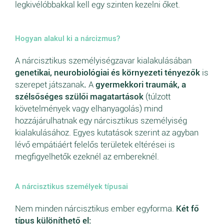
legkivélóbbakkal kell egy szinten kezelni őket.
Hogyan alakul ki a nárcizmus?
A nárcisztikus személyiségzavar kialakulásában
genetikai, neurobiológiai és környezeti tényezők
is
szerepet játszanak
.
A
gyermekkori traumák, a
szélsőséges szülői magatartások
(túlzott
követelmények vagy elhanyagolás) mind
hozzájárulhatnak egy nárcisztikus személyiség
kialakulásához. Egyes kutatások szerint az agyban
lévő empátiáért felelős területek eltérései is
megfigyelhetők ezeknél az embereknél.
A nárcisztikus személyek típusai
Nem minden nárcisztikus ember egyforma.
Két fő
típus különíthető el: