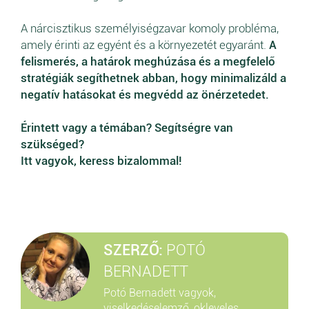
A nárcisztikus személyiségzavar komoly probléma,
amely érinti az egyént és a környezetét egyaránt.
A
felismerés, a határok meghúzása és a megfelelő
stratégiák segíthetnek abban, hogy minimalizáld a
negatív hatásokat és megvédd az önérzetedet.
Érintett vagy a témában? Segítségre van
szükséged?
Itt vagyok, keress bizalommal!
SZERZŐ:
POTÓ
BERNADETT
Potó Bernadett vagyok,
viselkedéselemző, okleveles