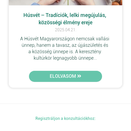
Húsvét – Tradíciók, lelki megújulás, 
közösségi élmény ereje
2025.04.21.
A Húsvét Magyarországon nemcsak vallási 
ünnep, hanem a tavasz, az újjászületés és 
a közösség ünnepe is. A keresztény 
kultúrkör legnagyobb ünnepe...
ELOLVASOM
Regisztráljon a konzultációkhoz: