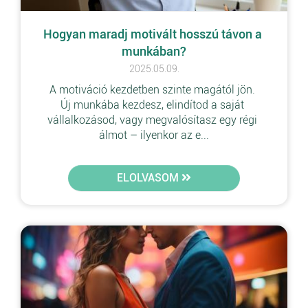
Hogyan maradj motivált hosszú távon a 
munkában?
2025.05.09.
A motiváció kezdetben szinte magától jön. 
Új munkába kezdesz, elindítod a saját 
vállalkozásod, vagy megvalósítasz egy régi 
álmot – ilyenkor az e...
ELOLVASOM