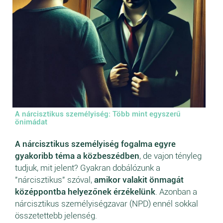
A nárcisztikus személyiség: Több mint egyszerű
önimádat
A nárcisztikus személyiség fogalma egyre
gyakoribb téma a közbeszédben
, de vajon tényleg
tudjuk, mit jelent? Gyakran dobálózunk a
"nárcisztikus" szóval,
amikor valakit önmagát
középpontba helyezőnek érzékelünk
. Azonban a
nárcisztikus személyiségzavar (NPD) ennél sokkal
összetettebb jelenség.