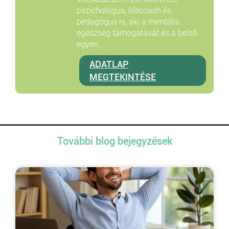
pszichológus, lifecoach és
pedagógus is, aki a mentális
egészség támogatását és a belső
egyen...
ADATLAP
MEGTEKINTÉSE
További blog bejegyzések