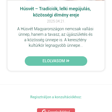
Húsvét – Tradíciók, lelki megújulás, 
közösségi élmény ereje
2025.04.21.
A Húsvét Magyarországon nemcsak vallási 
ünnep, hanem a tavasz, az újjászületés és 
a közösség ünnepe is. A keresztény 
kultúrkör legnagyobb ünnepe...
ELOLVASOM
Regisztráljon a konzultációkhoz: