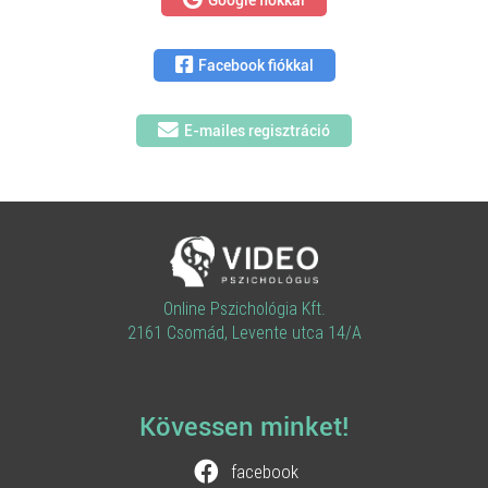
Google fiókkal
Facebook fiókkal
E-mailes regisztráció
Online Pszichológia Kft.
2161 Csomád, Levente utca 14/A
Kövessen minket!
facebook