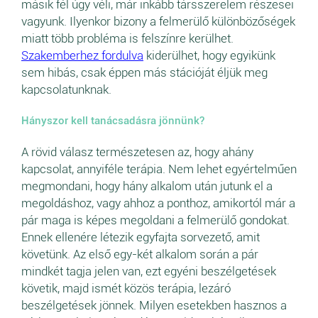
másik fél úgy véli, már inkább társszerelem részesei
vagyunk. Ilyenkor bizony a felmerülő különbözőségek
miatt több probléma is felszínre kerülhet.
Szakemberhez fordulva
kiderülhet, hogy egyikünk
sem hibás, csak éppen más stációját éljük meg
kapcsolatunknak.
Hányszor kell tanácsadásra jönnünk?
A rövid válasz természetesen az, hogy ahány
kapcsolat, annyiféle terápia. Nem lehet egyértelműen
megmondani, hogy hány alkalom után jutunk el a
megoldáshoz, vagy ahhoz a ponthoz, amikortól már a
pár maga is képes megoldani a felmerülő gondokat.
Ennek ellenére létezik egyfajta sorvezető, amit
követünk. Az első egy-két alkalom során a pár
mindkét tagja jelen van, ezt egyéni beszélgetések
követik, majd ismét közös terápia, lezáró
beszélgetések jönnek. Milyen esetekben hasznos a