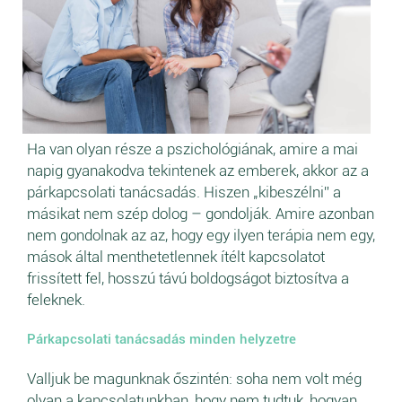
Ha van olyan része a pszichológiának, amire a mai
napig gyanakodva tekintenek az emberek, akkor az a
párkapcsolati tanácsadás. Hiszen „kibeszélni” a
másikat nem szép dolog – gondolják. Amire azonban
nem gondolnak az az, hogy egy ilyen terápia nem egy,
mások által menthetetlennek ítélt kapcsolatot
frissített fel, hosszú távú boldogságot biztosítva a
feleknek.
Párkapcsolati tanácsadás minden helyzetre
Valljuk be magunknak őszintén: soha nem volt még
olyan a kapcsolatunkban, hogy nem tudtuk, hogyan