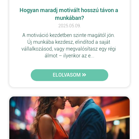
Hogyan maradj motivált hosszú távon a 
munkában?
2025.05.09.
A motiváció kezdetben szinte magától jön. 
Új munkába kezdesz, elindítod a saját 
vállalkozásod, vagy megvalósítasz egy régi 
álmot – ilyenkor az e...
ELOLVASOM