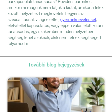
párkapcsolati tanácsadás? Röviden: bármikor,
amikor mi magunk nem látjuk a kiutat, amikor a felek
közötti helyzet ezt megköveteli. Legyen az
szexualitással, világnézettel,
gyermekneveléssel
,
életvitellel kapcsolatos, vagy éppen válás előtti-utáni
tanácsadás, egy szakember minden helyzetben
segítség lehet azoknak, akik nem félnek segítségért
folyamodni.
További blog bejegyzések