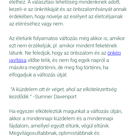
élethez. A választási lehetőség mindenkinek adott,
kezeli-e az önkritikáját és az önbizalomhiányát annak
érdekében, hogy növelje az esélyeit az életcéljainak
az eléréséhez vagy nem.
Az életünk folyamatos változás még akkor is, amikor
ezt nem érzékeljük, pl. amikor mindent feketének
látunk. Ne feledjük, hogy az önbizalom és az
önkép
javítása
időbe telik, és nem fog egyik napról a
másikra megtörténni, de meg fog történni, ha
elfogadjuk a változás útját.
"A küzdelem ott ér véget, ahol az elkötelezettség
kezdődik."
-Sumner Davenport
Ha egyszer elköteleztük magunkat a változás útján,
akkor a mindennapi küzdelem és a mindennapi
fájdalom, amellyel együtt éltünk, végül eltűnik.
Megvilágosultabbnak, optimistábbnak és