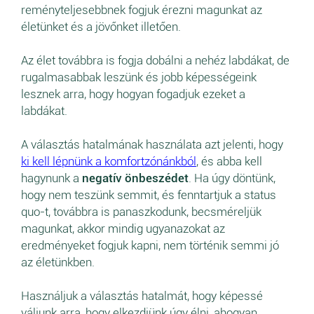
reményteljesebbnek fogjuk érezni magunkat az
életünket és a jövőnket illetően.
Az élet továbbra is fogja dobálni a nehéz labdákat, de
rugalmasabbak leszünk és jobb képességeink
lesznek arra, hogy hogyan fogadjuk ezeket a
labdákat.
A választás hatalmának használata azt jelenti, hogy
ki kell lépnünk a komfortzónánkból
, és abba kell
hagynunk a
negatív önbeszédet
. Ha úgy döntünk,
hogy nem teszünk semmit, és fenntartjuk a status
quo-t, továbbra is panaszkodunk, becsméreljük
magunkat, akkor mindig ugyanazokat az
eredményeket fogjuk kapni, nem történik semmi jó
az életünkben.
Használjuk a választás hatalmát, hogy képessé
váljunk arra, hogy elkezdjünk úgy élni, ahogyan