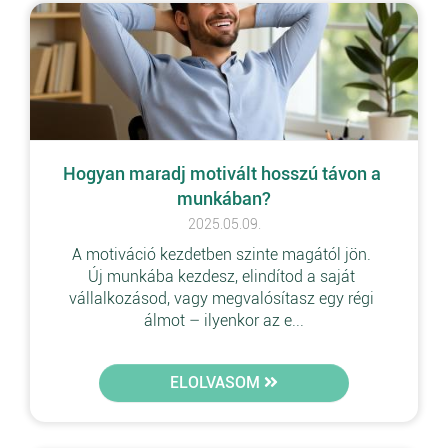
Hogyan maradj motivált hosszú távon a 
munkában?
2025.05.09.
A motiváció kezdetben szinte magától jön. 
Új munkába kezdesz, elindítod a saját 
vállalkozásod, vagy megvalósítasz egy régi 
álmot – ilyenkor az e...
ELOLVASOM