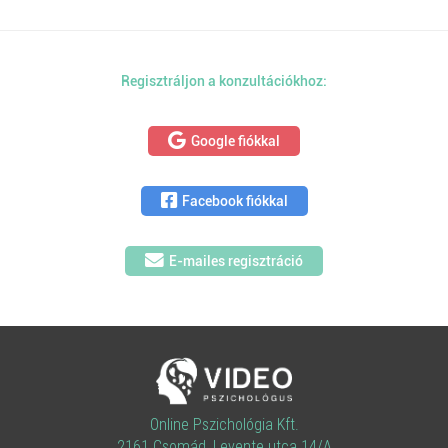
Regisztráljon a konzultációkhoz:
Google fiókkal
Facebook fiókkal
E-mailes regisztráció
Online Pszichológia Kft.
2161 Csomád, Levente utca 14/A