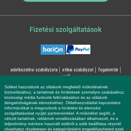
Fizetési szolgáltatások
adatkezelési szabályzata
etikai szabályzat
fogalomtár
aszf
Sütiket használunk az oldalunk megfelelő működésének
© Online Pszichológia Kft. 2023 - Minden jog fenntartva!
biztosításához, a tartalmak és hirdetések személyre szabásához,
közösségi média funkciók felkínálásához és az oldalunk
2161 Csomád, Levente utca 14/A
látogatottságának elemzéséhez. Oldalhasználattal kapcsolatos
információkat is megosztunk a hirdetési és elemzési
szolgáltatásokat nyújtó partnereinkkel. A működést segítő, a
célzott tartalmak, reklámok vonatkozásában alkalmazott, és a
Ha mentálisan instabil állapotban érzi magát, a magatartása
teljesítmény mérésre használt sütikről a sütik beállítása résznél
veszélyeztetheti Önt vagy a környezetében élőket, azonnal
olvashatsz részletesen és kategóriánként engedélyezheted ezek