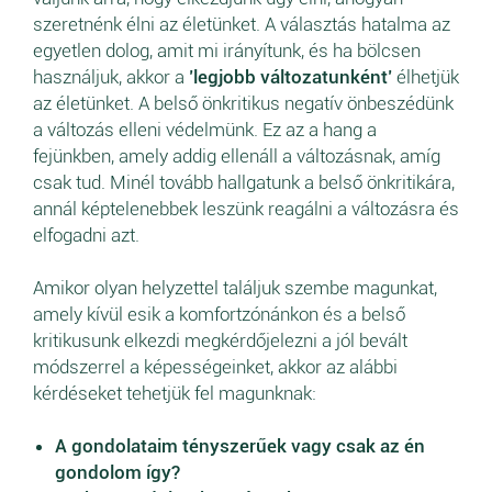
szeretnénk élni az életünket. A választás hatalma az
egyetlen dolog, amit mi irányítunk, és ha bölcsen
használjuk, akkor a
’legjobb változatunként’
élhetjük
az életünket. A belső önkritikus negatív önbeszédünk
a változás elleni védelmünk. Ez az a hang a
fejünkben, amely addig ellenáll a változásnak, amíg
csak tud. Minél tovább hallgatunk a belső önkritikára,
annál képtelenebbek leszünk reagálni a változásra és
elfogadni azt.
Amikor olyan helyzettel találjuk szembe magunkat,
amely kívül esik a komfortzónánkon és a belső
kritikusunk elkezdi megkérdőjelezni a jól bevált
módszerrel a képességeinket, akkor az alábbi
kérdéseket tehetjük fel magunknak:
A gondolataim tényszerűek vagy csak az én
gondolom így?