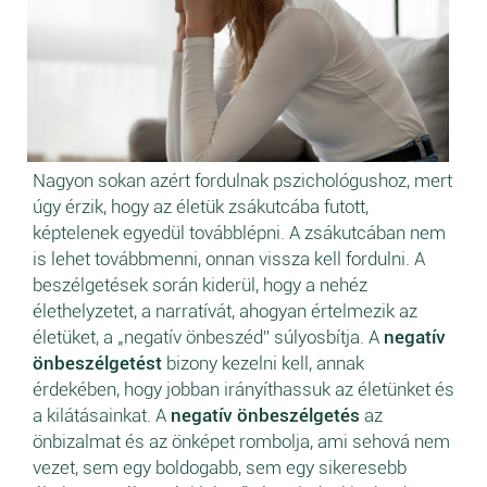
Nagyon sokan azért fordulnak pszichológushoz, mert
úgy érzik, hogy az életük zsákutcába futott,
képtelenek egyedül továbblépni. A zsákutcában nem
is lehet továbbmenni, onnan vissza kell fordulni. A
beszélgetések során kiderül, hogy a nehéz
élethelyzetet, a narratívát, ahogyan értelmezik az
életüket, a „negatív önbeszéd” súlyosbítja. A
negatív
önbeszélgetést
bizony kezelni kell, annak
érdekében, hogy jobban irányíthassuk az életünket és
a kilátásainkat. A
negatív önbeszélgetés
az
önbizalmat és az önképet rombolja, ami sehová nem
vezet, sem egy boldogabb, sem egy sikeresebb