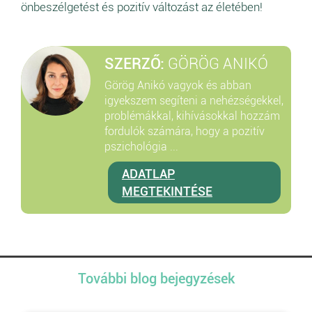
önbeszélgetést és pozitív változást az életében!
SZERZŐ:
GÖRÖG ANIKÓ
Görög Anikó vagyok és abban
igyekszem segíteni a nehézségekkel,
problémákkal, kihívásokkal hozzám
fordulók számára, hogy a pozitív
pszichológia ...
ADATLAP
MEGTEKINTÉSE
További blog bejegyzések