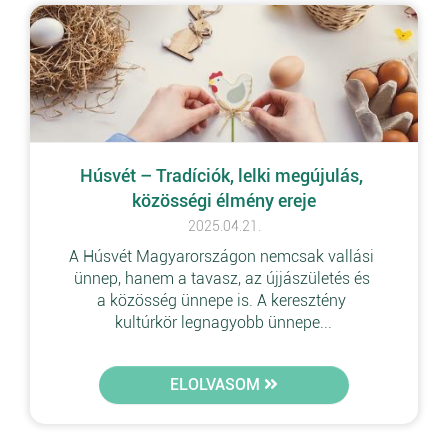
Húsvét – Tradíciók, lelki megújulás, 
közösségi élmény ereje
2025.04.21.
A Húsvét Magyarországon nemcsak vallási 
ünnep, hanem a tavasz, az újjászületés és 
a közösség ünnepe is. A keresztény 
kultúrkör legnagyobb ünnepe...
ELOLVASOM