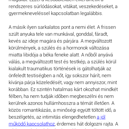
rendszeres súrlódásokat, vitákat, veszekedéseket, a
gyermekneveléssel kapcsolatban legalábbis.
A másik ilyen sarkalatos pont a nemi élet. A frissen
szült anyuka tele van munkával, gonddal, fáradt,
kevés az ideje magára és párjára. A megváltozott
körülmények, a szülés és a hormonok változása
miatta libidója a béka feneke alatt. A nőből anyává
válás, a megváltozott test és testkép, a szülés körül
kialakult traumatikus történések is gátolhatják az
önfeledt testiségben a nőt, így sokszor hárít, nem
kívánja párja közeledését, vagy nem annyiszor, mint
korábban. Ez szintén hatalmas kárt okozhat mindkét
félben, ha nem tudják időben megbeszélni és nem
kerülnek azonos hullámhosszra a témát illetően. A
közös romantikázás, a minőségi együtt töltött idő, a
beszélgetés, az intimitás elengedhetetlen
a jól
működő kapcsolathoz
, érdemes hát dolgozni rajta. A