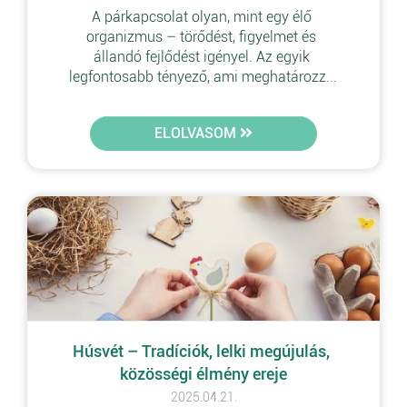
A párkapcsolat olyan, mint egy élő 
organizmus – törődést, figyelmet és 
állandó fejlődést igényel. Az egyik 
legfontosabb tényező, ami meghatározz...
ELOLVASOM
Húsvét – Tradíciók, lelki megújulás, 
közösségi élmény ereje
2025.04.21.