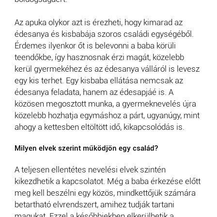
Az apuka olykor azt is érezheti, hogy kimarad az
édesanya és kisbabája szoros családi egységéből.
Érdemes ilyenkor őt is belevonni a baba körüli
teendőkbe, így hasznosnak érzi magát, közelebb
kerül gyermekéhez és az édesanya válláról is levesz
egy kis terhet. Egy kisbaba ellátása nemcsak az
édesanya feladata, hanem az édesapjáé is. A
közösen megosztott munka, a gyermeknevelés újra
közelebb hozhatja egymáshoz a párt, ugyanúgy, mint
ahogy a kettesben eltöltött idő, kikapcsolódás is.
Milyen elvek szerint működjön egy család?
A teljesen ellentétes nevelési elvek szintén
kikezdhetik a kapcsolatot. Még a baba érkezése előtt
meg kell beszélni egy közös, mindkettőjük számára
betartható elvrendszert, amihez tudják tartani
magukat. Ezzel a későbbiekben elkerülhetik a