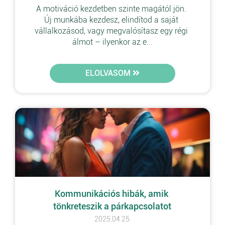
A motiváció kezdetben szinte magától jön. 
Új munkába kezdesz, elindítod a saját 
vállalkozásod, vagy megvalósítasz egy régi 
álmot – ilyenkor az e...
ELOLVASOM
Kommunikációs hibák, amik 
tönkreteszik a párkapcsolatot
2025.04.25.