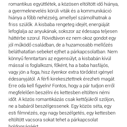
romantikus együttlétek, a közösen eltöltött idő hiánya,
a gyermeknevelés körüli viták és a kommunikáció
hiánya a főbb nehézség, amellyel számolhatnak a
friss szülők. A kisbaba rengeteg idejét, energiáját
lefoglalja az anyukának, sokszor az édesapa teljesen
háttérbe szorul. Rövidtávon ez nem okoz gondot egy
jól működő családban, de a huzamosabb mellőzés
beláthatatlan sebeket ejthet a párkapcsolatban. Nem
könnyű fenntartani az egyensúlyt, a kisbabán kívül
mással is foglalkozni, főként, ha a baba hasfájós,
vagy jön a foga, hisz ilyenkor extra törődést igényel
édesanyjától. A férfi kirekesztettnek érezheti magát.
Erre oda kell figyelni! Fontos, hogy a pár tudjon erről
megfelelően beszélni és kettesben eltölteni némi
időt. A közös romantikázás csak kettőjükről szóljon,
ne a babáról beszélgessenek. Egy közös séta, egy
esti filmnézés, egy nagy beszélgetés, egy kettesben
eltöltött vacsora sokat tehet a párkapcsolat
boldogságáért.