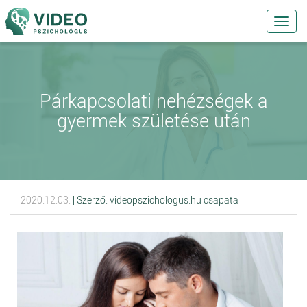
Toggl
navig
Párkapcsolati nehézségek a
gyermek születése után
2020.12.03.
| Szerző: videopszichologus.hu csapata