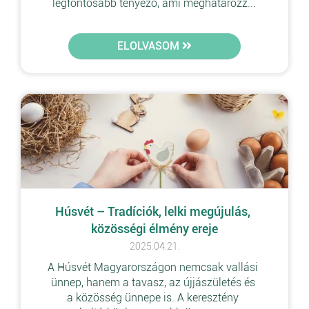
legfontosabb tényező, ami meghatározz...
ELOLVASOM
Húsvét – Tradíciók, lelki megújulás, 
közösségi élmény ereje
2025.04.21.
A Húsvét Magyarországon nemcsak vallási 
ünnep, hanem a tavasz, az újjászületés és 
a közösség ünnepe is. A keresztény 