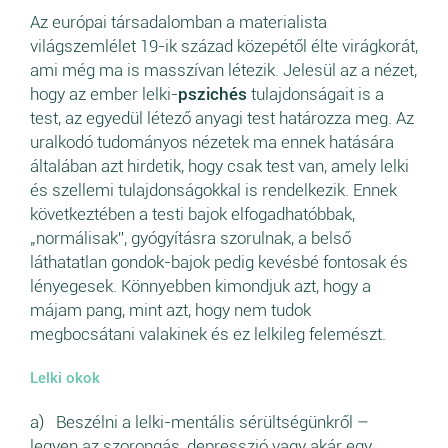
Az európai társadalomban a materialista
világszemlélet 19-ik század közepétől élte virágkorát,
ami még ma is masszívan létezik. Jelesül az a nézet,
hogy az ember lelki-
pszichés
tulajdonságait is a
test, az egyedül létező anyagi test határozza meg. Az
uralkodó tudományos nézetek ma ennek hatására
általában azt hirdetik, hogy csak test van, amely lelki
és szellemi tulajdonságokkal is rendelkezik. Ennek
következtében a testi bajok elfogadhatóbbak,
„normálisak”, gyógyításra szorulnak, a belső
láthatatlan gondok-bajok pedig kevésbé fontosak és
lényegesek. Könnyebben kimondjuk azt, hogy a
májam pang, mint azt, hogy nem tudok
megbocsátani valakinek és ez lelkileg felemészt.
Lelki okok
a) Beszélni a lelki-mentális sérültségünkről –
legyen az szorongás, depresszió vagy akár egy