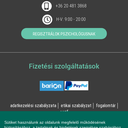
+36 20 481 3868
H-V: 9:00 - 20:00
REGISZTRÁLOK PSZICHOLÓGUSNAK
Fizetési szolgáltatások
adatkezelési szabályzata
etikai szabályzat
fogalomtár
aszf
Sütiket használunk az oldalunk megfelelő működésének
© Online Pszichológia Kft. 2023 - Minden jog fenntartva!
biztosításához, a tartalmak és hirdetések személyre szabásához,