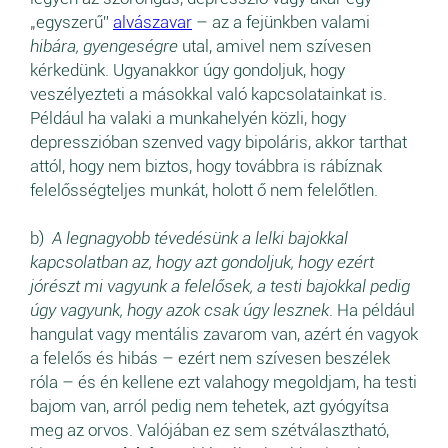
„egyszerű”
alvászavar
– az a fejünkben valami
hibára, gyengeségre
utal, amivel nem szívesen
kérkedünk. Ugyanakkor úgy gondoljuk, hogy
veszélyezteti a másokkal való kapcsolatainkat is.
Például ha valaki a munkahelyén közli, hogy
depresszióban szenved vagy bipoláris, akkor tarthat
attól, hogy nem biztos, hogy továbbra is rábíznak
felelősségteljes munkát, holott ő nem felelőtlen.
b)
A legnagyobb tévedésünk a lelki bajokkal
kapcsolatban az, hogy azt gondoljuk, hogy ezért
jórészt mi vagyunk a felelősek, a testi bajokkal pedig
úgy vagyunk, hogy azok csak úgy lesznek
. Ha például
hangulat vagy mentális zavarom van, azért én vagyok
a felelős és hibás – ezért nem szívesen beszélek
róla – és én kellene ezt valahogy megoldjam, ha testi
bajom van, arról pedig nem tehetek, azt gyógyítsa
meg az orvos. Valójában ez sem szétválasztható,