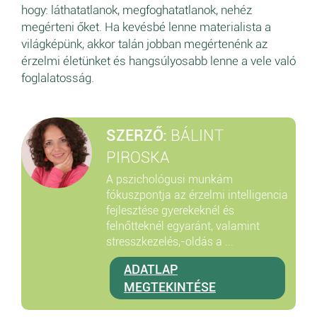
hogy: láthatatlanok, megfoghatatlanok, nehéz
megérteni őket. Ha kevésbé lenne materialista a
világképünk, akkor talán jobban megértenénk az
érzelmi életünket és hangsúlyosabb lenne a vele való
foglalatosság.
SZERZŐ:
BÁLINT
PIROSKA
A pszichológusi munkám
fókuszpontja az érzelmi intelligencia
fejlesztése gyerekeknél és
felnőtteknél egyaránt, valamint
stresszkezelés,-oldás a ...
ADATLAP
MEGTEKINTÉSE