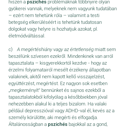
hiszen a
pszichés
problémáknak többnyire olyan
gyökerei vannak, melyeknek nem vagyunk tudatában
– ezért nem tehetünk róla – valamint a testi
betegség elkerüléséért is tehetünk tudatosan
dolgokat vagy helyre is hozhatjuk azokat, pl.
életmódváltással.
c)
A megértéshiány vagy az értetlenség
miatt sem
beszélünk szívesen ezekről. Mindenkinek van arról
tapasztalata – kisgyerekkortól kezdve - hogy az
érzelmi folyamatairól mesélt érzékeny állapotban
valakinek, akitől nem kapott kellő visszajelzést,
együttérzést, megértést. Ez nagyon sok esetben
„megkeményít” bennünket és sajnos ezekből a
tapasztalatokból kifolyólag a későbbiekben jóval
nehezebben alakul ki a teljes bizalom. Ha valaki
például depresszióval vagy ADHD-val él, kevés az a
személy körülötte, aki megérti és elfogadja.
Általánosságban a
pszichés
bajokkal az a gond,