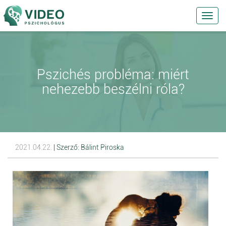
Toggl
navig
Pszichés probléma: miért
nehezebb beszélni róla?
2021.04.22.
| Szerző: Bálint Piroska