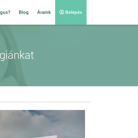
ógus?
Blog
Áraink
Belépés
rgiánkat