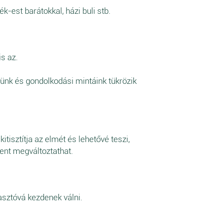
-est barátokkal, házi buli stb.
is az.
ésünk és gondolkodási mintáink tükrözik
itisztítja az elmét és lehetővé teszi,
dent megváltoztathat.
asztóvá kezdenek válni.