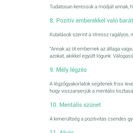
Tudatosan keressük a módját annak, hog
8. Pozitív emberekkel való bará
Kutatások szerint a stressz ragályos, m
"Annak az öt embernek az átlaga vagyun
azokat, akikkel együtt lógunk. Váloga
9. Mély légzés
A légzőgyakorlatok segítenek friss leveg
hogy visszanyerjük a mentális tisztasá
10. Mentális szünet
A kimerültség a pozitivitás csendes g
11. Alvás