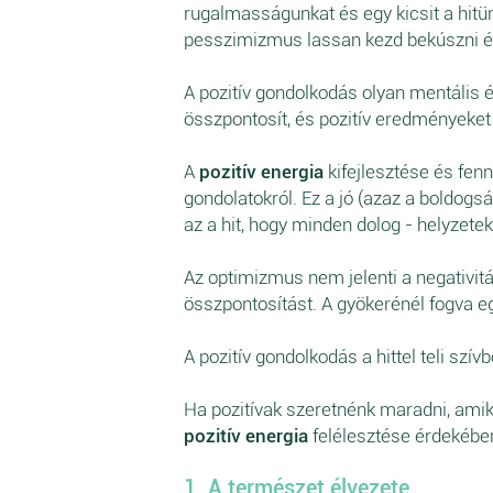
rugalmasságunkat és egy kicsit a hitü
pesszimizmus lassan kezd bekúszni és 
A pozitív gondolkodás olyan mentális é
összpontosít, és pozitív eredményeket 
A
pozitív energia
kifejlesztése és fenn
gondolatokról. Ez a jó (azaz a boldogs
az a hit, hogy minden dolog - helyzete
Az optimizmus nem jelenti a negativitá
összpontosítást. A gyökerénél fogva eg
A pozitív gondolkodás a hittel teli szívb
Ha pozitívak szeretnénk maradni, amik
pozitív energia
felélesztése érdekébe
1. A természet élvezete