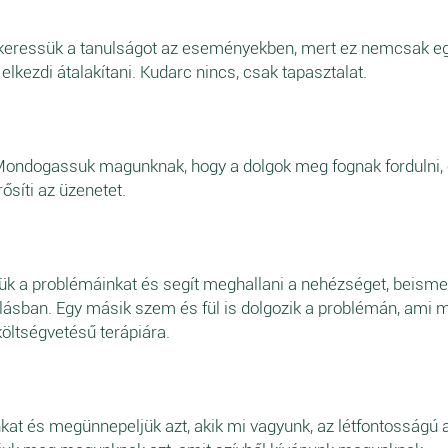
 keressük a tanulságot az eseményekben, mert ez nemcsak egy
lkezdi átalakítani. Kudarc nincs, csak tapasztalat.
ondogassuk magunknak, hogy a dolgok meg fognak fordulni, 
síti az üzenetet.
tjük a problémáinkat és segít meghallani a nehézséget, beism
lásban. Egy másik szem és fül is dolgozik a problémán, ami m
öltségvetésű terápiára.
t és megünnepeljük azt, akik mi vagyunk, az létfontosságú a 