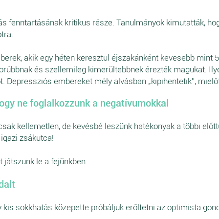
lás fenntartásának kritikus része. Tanulmányok kimutatták, 
tra.
erek, akik egy héten keresztül éjszakánként kevesebb mint 5 
úbbnak és szellemileg kimerültebbnek érezték magukat. Ily
t. Depressziós embereket mély alvásban „kipihentetik”, mielőt
ogy ne foglalkozzunk a negatívumokkal
ak kellemetlen, de kevésbé leszünk hatékonyak a többi előtt
 igazi zsákutca!
t játszunk le a fejünkben.
dalt
 kis sokkhatás közepette próbáljuk erőltetni az optimista go