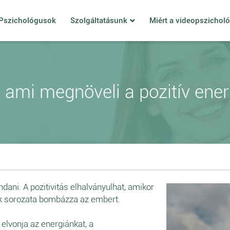
Pszichológusok
Szolgáltatásunk
Miért a videopszichol
, ami megnöveli a pozitív ene
ani. A pozitivitás elhalványulhat, amikor
k sorozata bombázza az embert.
elvonja az energiánkat, a