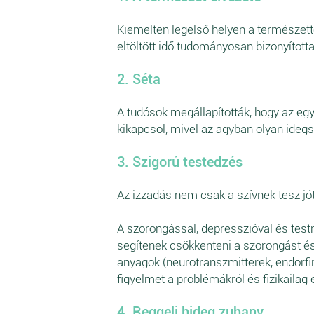
Kiemelten legelső helyen a természette
eltöltött idő tudományosan bizonyított
2. Séta
A tudósok megállapították, hogy az e
kikapcsol, mivel az agyban olyan idegse
3. Szigorú testedzés
Az izzadás nem csak a szívnek tesz jót
A szorongással, depresszióval és test
segítenek csökkenteni a szorongást és 
anyagok (neurotranszmitterek, endorfin
figyelmet a problémákról és fizikailag
4. Reggeli hideg zuhany