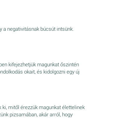
a negativitásnak búcsút intsünk.
ben kifejezhetjük magunkat őszintén
ndolkodás okait, és kidolgozni egy új
 ki, mitől érezzük magunkat élettelinek
zünk pizsamában, akár arról, hogy