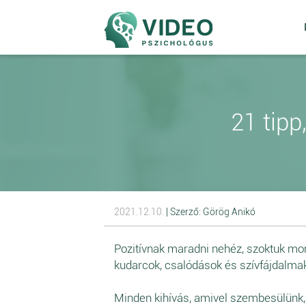
21 tipp
2021.12.10.
| Szerző: Görög Anikó
Pozitívnak maradni nehéz, szoktuk mond
kudarcok, csalódások és szívfájdalma
Minden kihívás, amivel szembesülünk, 