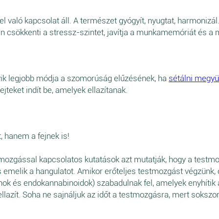
l való kapcsolat áll. A természet gyógyít, nyugtat, harmonizá
an csökkenti a stressz-szintet, javítja a munkamemóriát és a 
gyik legjobb módja a szomorúság elűzésének, ha
sétálni megy
jteket indít be, amelyek ellazítanak.
, hanem a fejnek is!
mozgással kapcsolatos kutatások azt mutatják, hogy a testmozg
emelik a hangulatot. Amikor erőteljes testmozgást végzünk, ol
ok és endokannabinoidok) szabadulnak fel, amelyek enyhítik a 
 ellazít. Soha ne sajnáljuk az időt a testmozgásra, mert soksz