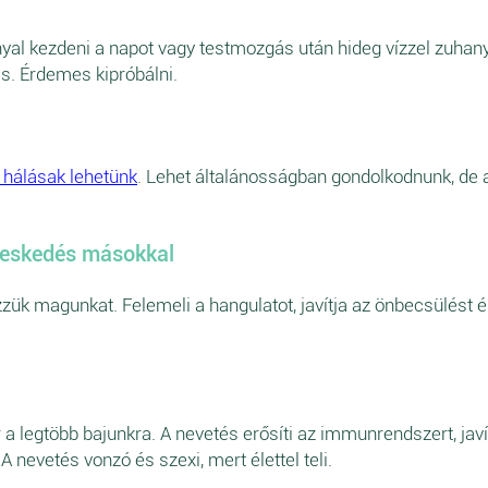
al kezdeni a napot vagy testmozgás után hideg vízzel zuhany
s. Érdemes kipróbálni.
 hálásak lehetünk
. Lehet általánosságban gondolkodnunk, de a
veskedés másokkal
zük magunkat. Felemeli a hangulatot, javítja az önbecsülést és
a legtöbb bajunkra. A nevetés erősíti az immunrendszert, javít
 nevetés vonzó és szexi, mert élettel teli.