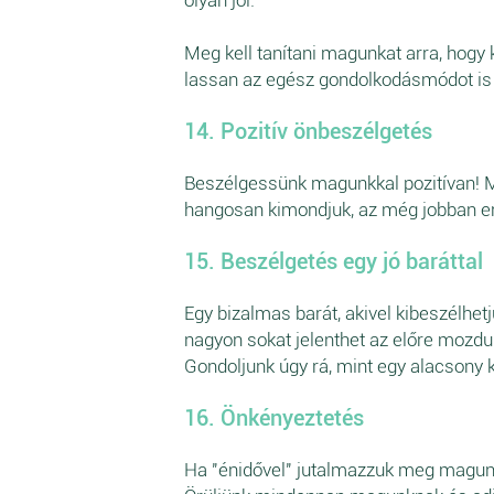
Meg kell tanítani magunkat arra, hogy
lassan az egész gondolkodásmódot is e
14. Pozitív önbeszélgetés
Beszélgessünk magunkkal pozitívan! M
hangosan kimondjuk, az még jobban erő
15. Beszélgetés egy jó baráttal
Egy bizalmas barát, akivel kibeszélhe
nagyon sokat jelenthet az előre mozdu
Gondoljunk úgy rá, mint egy alacsony k
16. Önkényeztetés
Ha "énidővel" jutalmazzuk meg magunka