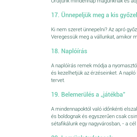
Örüljünk mindennap magunknak és adj
17. Ünnepeljük meg a kis győze
Ki nem szeret ünnepelni? Az apró győ
Veregessük meg a vállunkat, amikor me
18. Naplóírás
A naplóírás remek módja a nyomasztó 
és kezelhetjük az érzéseinket. A napló
tervet.
19. Belemerülés a „játékba”
A mindennapoktól való időnkénti elszak
és boldognak és egyszerűen csak csiná
sétafikálunk egy nagyvárosban, - a cél 