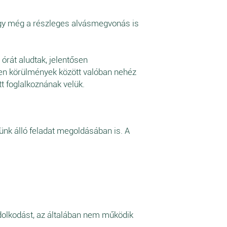
hogy még a részleges alvásmegvonás is
órát aludtak, jelentősen
en körülmények között valóban nehéz
t foglalkoznának velük.
ünk álló feladat megoldásában is. A
ndolkodást, az általában nem működik