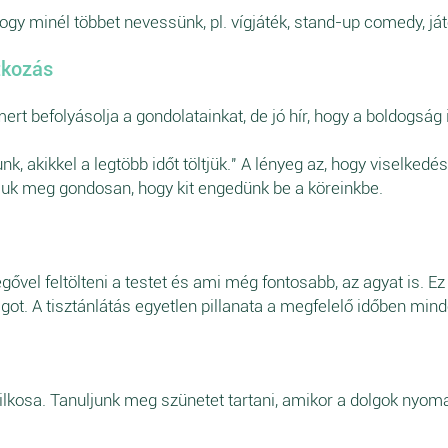
y minél többet nevessünk, pl. vígjáték, stand-up comedy, játék
tkozás
ert befolyásolja a gondolatainkat, de jó hír, hogy a boldogság 
k, akikkel a legtöbb időt töltjük." A lényeg az, hogy viselked
ssuk meg gondosan, hogy kit engedünk be a köreinkbe.
ővel feltölteni a testet és ami még fontosabb, az agyat is. Ez k
got. A tisztánlátás egyetlen pillanata a megfelelő időben min
yilkosa. Tanuljunk meg szünetet tartani, amikor a dolgok nyom