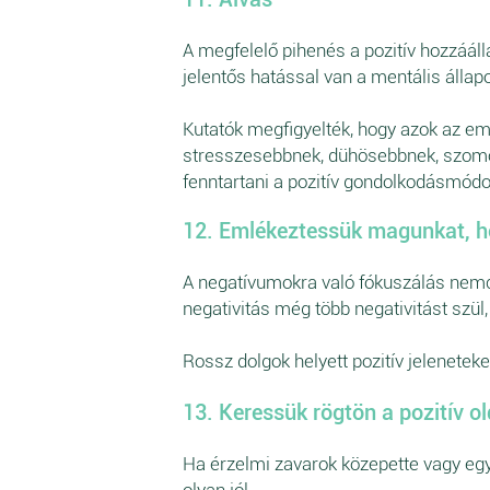
A megfelelő pihenés a pozitív hozzáál
jelentős hatással van a mentális állapo
Kutatók megfigyelték, hogy azok az emb
stresszesebbnek, dühösebbnek, szomor
fenntartani a pozitív gondolkodásmódo
12. Emlékeztessük magunkat, h
A negatívumokra való fókuszálás nemcs
negativitás még több negativitást szül,
Rossz dolgok helyett pozitív jeleneteke
13. Keressük rögtön a pozitív ol
Ha érzelmi zavarok közepette vagy egy
olyan jól.