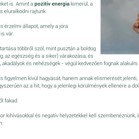
nket is. Amint a
pozitív energia
kimerül, a
eluralkodni rajtunk.
s érzelmi állapot, amely a jóra
is vár.
tartása többről szól, mint pusztán a boldog
ág, az egészség és a siker) várakozása, és
k, akadályok és nehézségek - végül kedvezően fognak alakulni.
s figyelmen kívül hagyását, hanem annak elismerését jelenti,
yszerűen az a hit, hogy a jelenlegi körülmények ellenére a do
ől fakad.
or kihívásokkal és negatív helyzetekkel kell szembenéznünk, 
n: