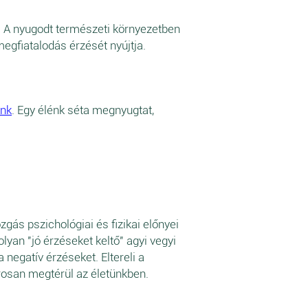
l. A nyugodt természeti környezetben
megfiatalodás érzését nyújtja.
ünk
. Egy élénk séta megnyugtat,
ás pszichológiai és fizikai előnyei
yan "jó érzéseket keltő" agyi vegyi
negatív érzéseket. Eltereli a
orosan megtérül az életünkben.