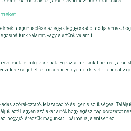
uk meg magunknak azt, amit szívből kívánunk magunknak.
lmeket
zelmek megünneplése az egyik leggyorsabb módja annak, hogy 
gcsináltunk valamit, vagy elértünk valamit.
érzelmek feldolgozásának. Egészséges kiutat biztosít, amely
 vezetése segíthet azonosítani és nyomon követni a negatív go
adás szórakoztató, felszabadító és igenis szükséges. Találjuk
ljuk azt! Legyen szó akár arról, hogy egész nap sorozatot né
az, hogy jól érezzük magunkat - bármit is jelentsen ez.