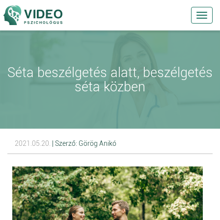
Toggl
navig
Séta beszélgetés alatt, beszélgetés
séta közben
2021.05.20.
| Szerző: Görög Anikó