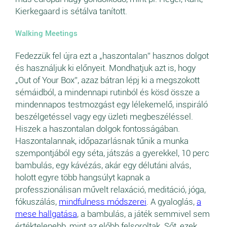
Kierkegaard is sétálva tanított.
Walking Meetings
Fedezzük fel újra ezt a „haszontalan” hasznos dolgot
és használjuk ki előnyeit. Mondhatjuk azt is, hogy
„Out of Your Box”, azaz bátran lépj ki a megszokott
sémáidból, a mindennapi rutinból és kösd össze a
mindennapos testmozgást egy lélekemelő, inspiráló
beszélgetéssel vagy egy üzleti megbeszéléssel.
Hiszek a haszontalan dolgok fontosságában.
Haszontalannak, időpazarlásnak tűnik a munka
szempontjából egy séta, játszás a gyerekkel, 10 perc
bambulás, egy kávézás, akár egy délutáni alvás,
holott egyre több hangsúlyt kapnak a
professzionálisan művelt relaxáció, meditáció, jóga,
fókuszálás,
mindfulness módszerei
. A gyaloglás,
a
mese hallgatása
, a bambulás, a játék semmivel sem
értéktelenebb, mint az előbb felsoroltak. Sőt, ezek