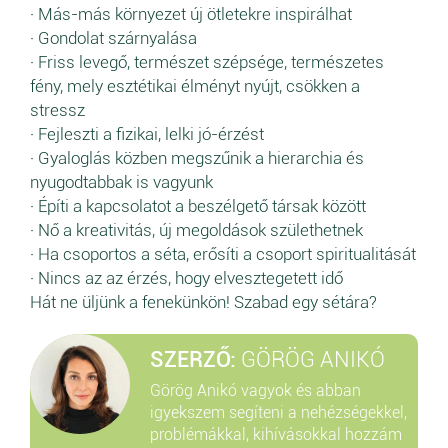
· Más-más környezet új ötletekre inspirálhat
· Gondolat szárnyalása
· Friss levegő, természet szépsége, természetes
fény, mely esztétikai élményt nyújt, csökken a
stressz
· Fejleszti a fizikai, lelki jó-érzést
· Gyaloglás közben megszűnik a hierarchia és
nyugodtabbak is vagyunk
· Építi a kapcsolatot a beszélgető társak között
· Nő a kreativitás, új megoldások születhetnek
· Ha csoportos a séta, erősíti a csoport spiritualitását
· Nincs az az érzés, hogy elvesztegetett idő
Hát ne üljünk a fenekünkön! Szabad egy sétára?
SZERZŐ:
GÖRÖG ANIKÓ
Görög Anikó vagyok és abban
igyekszem segíteni a nehézségekkel,
problémákkal, kihívásokkal hozzám