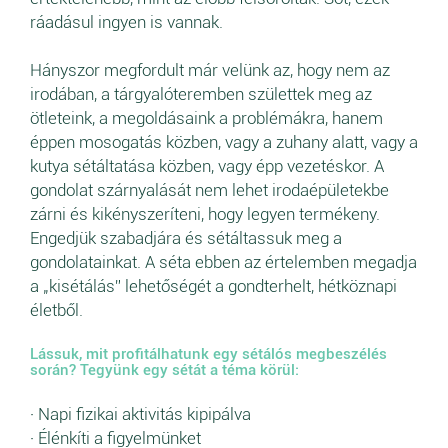
ráadásul ingyen is vannak.
Hányszor megfordult már velünk az, hogy nem az
irodában, a tárgyalóteremben születtek meg az
ötleteink, a megoldásaink a problémákra, hanem
éppen mosogatás közben, vagy a zuhany alatt, vagy a
kutya sétáltatása közben, vagy épp vezetéskor. A
gondolat szárnyalását nem lehet irodaépületekbe
zárni és kikényszeríteni, hogy legyen termékeny.
Engedjük szabadjára és sétáltassuk meg a
gondolatainkat. A séta ebben az értelemben megadja
a „kisétálás” lehetőségét a gondterhelt, hétköznapi
életből.
Lássuk, mit profitálhatunk egy sétálós megbeszélés
során? Tegyünk egy sétát a téma körül:
· Napi fizikai aktivitás kipipálva
· Élénkíti a figyelmünket