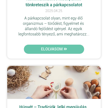
tönkreteszik a párkapcsolatot
2025.04.25.
A párkapcsolat olyan, mint egy élő 
organizmus – törődést, figyelmet és 
állandó fejlődést igényel. Az egyik 
legfontosabb tényező, ami meghatározz...
ELOLVASOM
Húsvét – Tradíciók, lelki megújulás, 