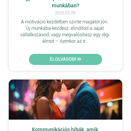
munkában?
2025.05.09.
A motiváció kezdetben szinte magától jön. 
Új munkába kezdesz, elindítod a saját 
vállalkozásod, vagy megvalósítasz egy régi 
álmot – ilyenkor az e...
ELOLVASOM
Kommunikációs hibák, amik 