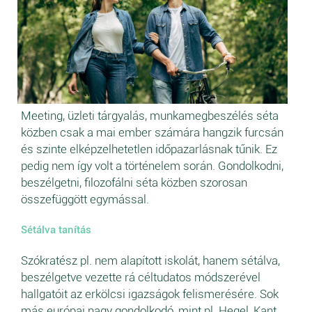
Meeting, üzleti tárgyalás, munkamegbeszélés séta
közben csak a mai ember számára hangzik furcsán
és szinte elképzelhetetlen időpazarlásnak tűnik. Ez
pedig nem így volt a történelem során. Gondolkodni,
beszélgetni, filozofálni séta közben szorosan
összefüggött egymással.
Sétálva tanítás
Szókratész pl. nem alapított iskolát, hanem sétálva,
beszélgetve vezette rá céltudatos módszerével
hallgatóit az erkölcsi igazságok felismerésére. Sok
más európai nagy gondolkodó, mint pl. Hegel, Kant,