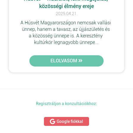
közösségi élmény ereje
2025.04.21.
A Húsvét Magyarországon nemcsak vallási 
ünnep, hanem a tavasz, az újjászületés és 
a közösség ünnepe is. A keresztény 
kultúrkör legnagyobb ünnepe...
ELOLVASOM
Regisztráljon a konzultációkhoz:
Google fiókkal