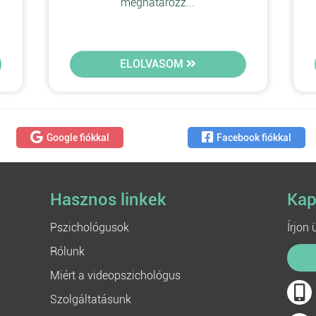
meghatározz...
ELOLVASOM
Google fiókkal
Facebook fiókkal
Hasznos linkek
Kap
Pszichológusok
Írjon
Rólunk
Miért a videopszichológus
Szolgáltatásunk