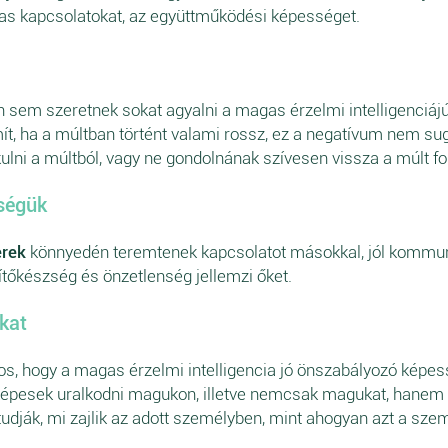
sas kapcsolatokat, az együttműködési képességet.
 sem szeretnek sokat agyalni a magas érzelmi intelligenciájúa
t, ha a múltban történt valami rossz, ez a negatívum nem su
 okulni a múltból, vagy ne gondolnának szívesen vissza a múl
sségük
erek
könnyedén teremtenek kapcsolatot másokkal, jól kommu
ítőkészség és önzetlenség jellemzi őket.
kat
os, hogy a magas érzelmi intelligencia jó önszabályozó képe
 képesek uralkodni magukon, illetve nemcsak magukat, hanem 
udják, mi zajlik az adott személyben, mint ahogyan azt a sze