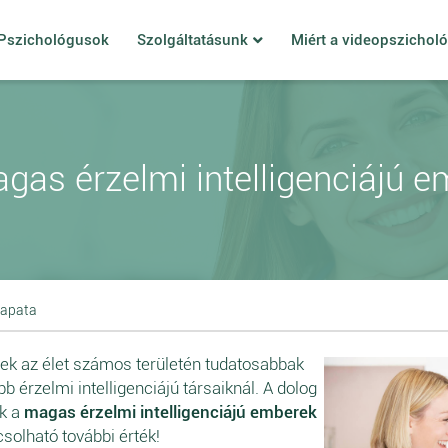
Pszichológusok
Szolgáltatásunk
Miért a videopszichol
gas érzelmi intelligenciájú 
sapata
rek az élet számos területén tudatosabbak
 érzelmi intelligenciájú társaiknál. A dolog
ik a
magas érzelmi intelligenciájú emberek
solható további érték!