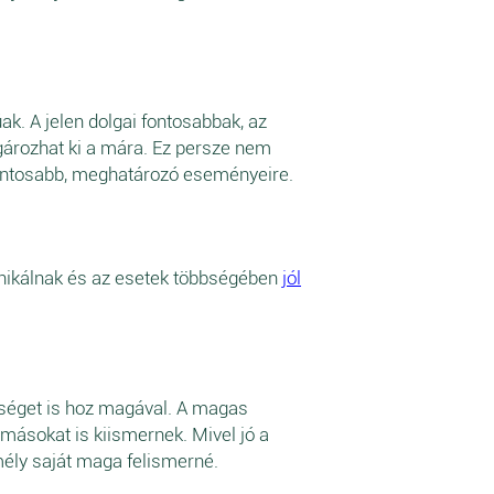
k. A jelen dolgai fontosabbak, az
gározhat ki a mára. Ez persze nem
t fontosabb, meghatározó eseményeire.
nikálnak és az esetek többségében
jól
sséget is hoz magával. A magas
másokat is kiismernek. Mivel jó a
mély saját maga felismerné.