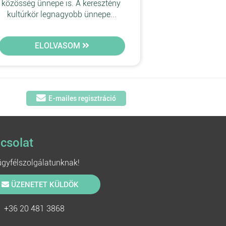
közösség ünnepe is. A keresztény 
kultúrkör legnagyobb ünnepe...
ELOLVASOM
E-mailes regisztráció
csolat
 ügyfélszolgálatunknak!
ÜZENETET KÜLDÖK
+36 20 481 3868