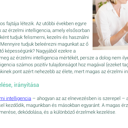
os fajtája létezik. Az utóbbi években egyre
 az érzelmi intelligencia, amely elsősorban
ént tudjuk felismerni, kezelni és használni
Mennyire tudjuk beleérezni magunkat az ő
tő képességünk? Nagyjából ezekre a
eg az érzelmi intelligencia mértékét, persze a dolog nem ilye
ligencia számos pozitív tulajdonságot hoz magával (ezeket ta
akinek pont azért nehezebb az élete, mert magas az érzelmi int
lése, irányítása
mi intelligencia
– ahogyan az az elnevezésben is szerepel – 
éssel kezdődik, magunkban és másokban egyaránt. A magas érze
merése, dekódolása, és a különböző érzelmek kezelése.