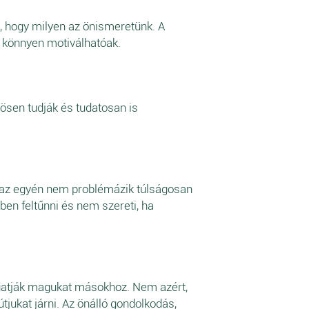
k, hogy milyen az önismeretünk. A
, könnyen motiválhatóak.
nösen tudják és tudatosan is
gy az egyén nem problémázik túlságosan
ben feltűnni és nem szereti, ha
gatják magukat másokhoz. Nem azért,
jukat járni. Az önálló gondolkodás,