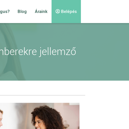
ógus?
Blog
Áraink
Belépés
emberekre jellemző