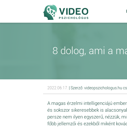
8 dolog, ami a ma
2022.06.17.
| Szerző: videopszichologus.hu c
A magas érzelmi intelligenciájú embe
és sokszor sikeresebbek is alacsonyabb
persze nem ilyen egyszerű, nézzük, m
főbb jellemzői és ezekből miként kovác