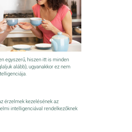
n egyszerű, hiszen itt is minden
glaljuk alább), ugyanakkor ez nem
elligenciája.
az érzelmek kezelésének az
lmi intelligenciával rendelkezőknek