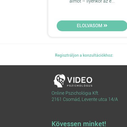
álmot – ilyenkor az e...
ELOLVASOM
Regisztráljon a konzultációkhoz:
Online Pszichológia Kft.
2161 Csomád, Levente utca 14/A
Kövessen minket!