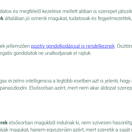
udatos és megfelelő kezelése mellett abban is szerepet játszi
ek
általában jó ismerik magukat, tudatosak és fegyelmezettek
rek jellemzően
pozitív gondolkodással is rendelkeznek
. Ösztö
egatív gondolatok ne uralkodjanak el rajtuk.
as érzelmi intelligencia a legtöbb esetben azt is jelenti, ho
 panaszkodni. Elsősorban azért, mert nem akar áldozat szerep
erek
elsősorban magukból indulnak ki, nem szívesen hasonlít
ják magukat, hanem egyszerűen azért, mert szeretik a saját út