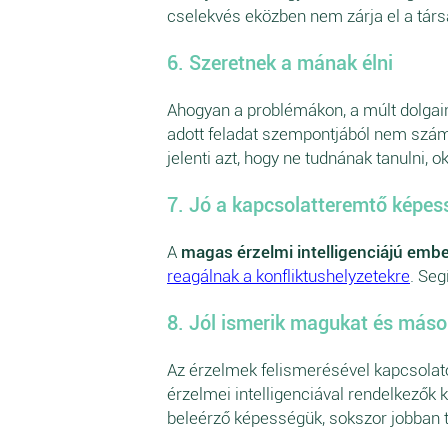
cselekvés eközben nem zárja el a tár
6. Szeretnek a mának élni
Ahogyan a problémákon, a múlt dolgain
adott feladat szempontjából nem számí
jelenti azt, hogy ne tudnának tanulni,
7. Jó a kapcsolatteremtő képe
A
magas érzelmi intelligenciájú emb
reagálnak a konfliktushelyzetekre
. Seg
8. Jól ismerik magukat és máso
Az érzelmek felismerésével kapcsolat
érzelmei intelligenciával rendelkezők
beleérző képességük, sokszor jobban t