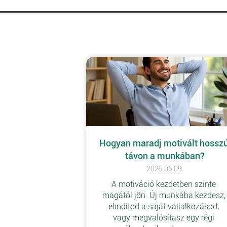
Hogyan maradj motivált hosszú
távon a munkában?
2025.05.09.
A motiváció kezdetben szinte 
magától jön. Új munkába kezdesz,
elindítod a saját vállalkozásod, 
vagy megvalósítasz egy régi 