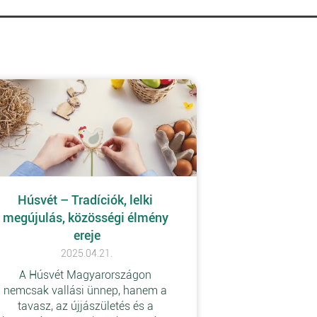
Húsvét – Tradíciók, lelki 
megújulás, közösségi élmény 
ereje
2025.04.21.
A Húsvét Magyarországon 
nemcsak vallási ünnep, hanem a 
tavasz, az újjászületés és a 