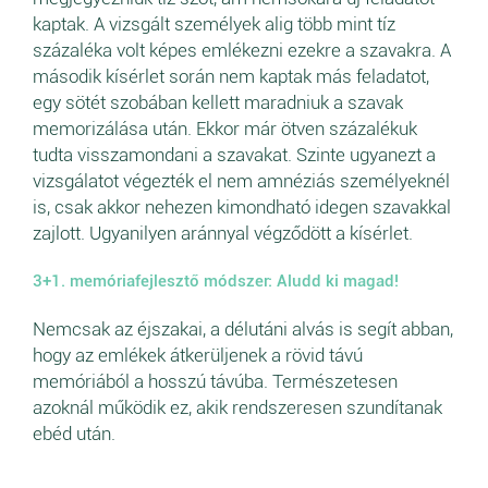
kaptak. A vizsgált személyek alig több mint tíz
százaléka volt képes emlékezni ezekre a szavakra. A
második kísérlet során nem kaptak más feladatot,
egy sötét szobában kellett maradniuk a szavak
memorizálása után. Ekkor már ötven százalékuk
tudta visszamondani a szavakat. Szinte ugyanezt a
vizsgálatot végezték el nem amnéziás személyeknél
is, csak akkor nehezen kimondható idegen szavakkal
zajlott. Ugyanilyen aránnyal végződött a kísérlet.
3+1. memóriafejlesztő módszer: Aludd ki magad!
Nemcsak az éjszakai, a délutáni alvás is segít abban,
hogy az emlékek átkerüljenek a rövid távú
memóriából a hosszú távúba. Természetesen
azoknál működik ez, akik rendszeresen szundítanak
ebéd után.