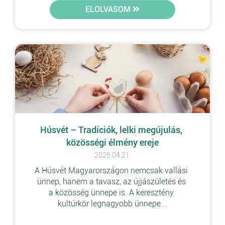
ELOLVASOM
Húsvét – Tradíciók, lelki megújulás, 
közösségi élmény ereje
2025.04.21.
A Húsvét Magyarországon nemcsak vallási 
ünnep, hanem a tavasz, az újjászületés és 
a közösség ünnepe is. A keresztény 
kultúrkör legnagyobb ünnepe...