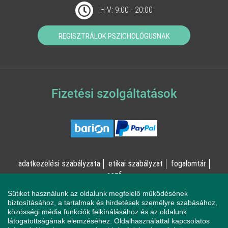
H-V: 9:00 - 20:00
REGISZTRÁLOK PSZICHOLÓGUSNAK
Fizetési szolgáltatások
adatkezelési szabályzata
etikai szabályzat
fogalomtár
aszf
Sütiket használunk az oldalunk megfelelő működésének
© Online Pszichológia Kft. 2023 - Minden jog fenntartva!
biztosításához, a tartalmak és hirdetések személyre szabásához,
közösségi média funkciók felkínálásához és az oldalunk
2161 Csomád, Levente utca 14/A
látogatottságának elemzéséhez. Oldalhasználattal kapcsolatos