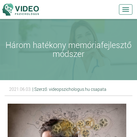
Toggl
navig
Három hatékony memóriafejlesztő
módszer
2021.06.03.
| Szerző: videopszichologus.hu csapata