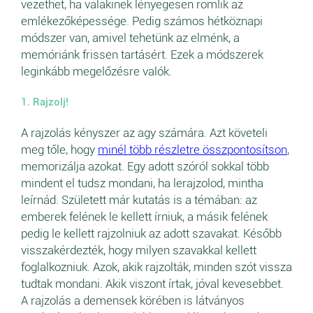
vezethet, ha valakinek lényegesen romlik az
emlékezőképessége. Pedig számos hétköznapi
módszer van, amivel tehetünk az elménk, a
memóriánk frissen tartásért. Ezek a módszerek
leginkább megelőzésre valók.
1. Rajzolj!
A rajzolás kényszer az agy számára. Azt követeli
meg tőle, hogy
minél több részletre összpontosítson
,
memorizálja azokat. Egy adott szóról sokkal több
mindent el tudsz mondani, ha lerajzolod, mintha
leírnád. Született már kutatás is a témában: az
emberek felének le kellett írniuk, a másik felének
pedig le kellett rajzolniuk az adott szavakat. Később
visszakérdezték, hogy milyen szavakkal kellett
foglalkozniuk. Azok, akik rajzolták, minden szót vissza
tudtak mondani. Akik viszont írtak, jóval kevesebbet.
A rajzolás a demensek körében is látványos