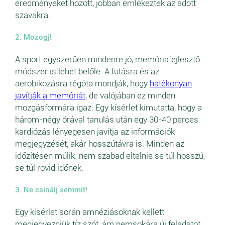
eredményeket hozott, jobban emlékeztek az adott
szavakra.
2. Mozogj!
A sport egyszerűen mindenre jó, memóriafejlesztő
módszer is lehet belőle. A futásra és az
aerobikozásra régóta mondják, hogy
hatékonyan
javítják a memóriát
, de valójában ez minden
mozgásformára igaz. Egy kísérlet kimutatta, hogy a
három-négy órával tanulás után egy 30-40 perces
kardiózás lényegesen javítja az információk
megjegyzését, akár hosszútávra is. Minden az
időzítésen múlik: nem szabad eltelnie se túl hosszú,
se túl rövid időnek.
3. Ne csinálj semmit!
Egy kísérlet során amnéziásoknak kellett
megjegyezniük tíz szót, ám nemsokára új feladatot