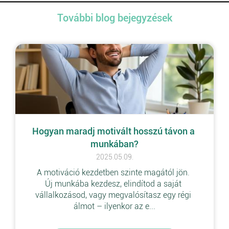
További blog bejegyzések
Hogyan maradj motivált hosszú távon a 
munkában?
2025.05.09.
A motiváció kezdetben szinte magától jön. 
Új munkába kezdesz, elindítod a saját 
vállalkozásod, vagy megvalósítasz egy régi 
álmot – ilyenkor az e...