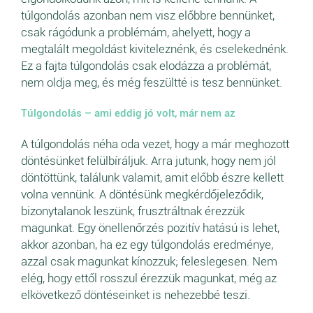
túlgondolás azonban nem visz előbbre bennünket,
csak rágódunk a problémám, ahelyett, hogy a
megtalált megoldást kiviteleznénk, és cselekednénk.
Ez a fajta túlgondolás csak elodázza a problémát,
nem oldja meg, és még feszültté is tesz bennünket.
Túlgondolás – ami eddig jó volt, már nem az
A túlgondolás néha oda vezet, hogy a már meghozott
döntésünket felülbíráljuk. Arra jutunk, hogy nem jól
döntöttünk, találunk valamit, amit előbb észre kellett
volna vennünk. A döntésünk megkérdőjeleződik,
bizonytalanok leszünk, frusztráltnak érezzük
magunkat. Egy önellenőrzés pozitív hatású is lehet,
akkor azonban, ha ez egy túlgondolás eredménye,
azzal csak magunkat kínozzuk; feleslegesen. Nem
elég, hogy ettől rosszul érezzük magunkat, még az
elkövetkező döntéseinket is nehezebbé teszi.