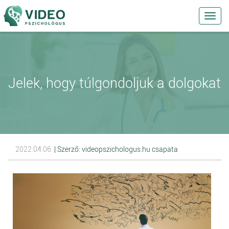
Toggl
navig
Jelek, hogy túlgondoljuk a dolgokat
2022.04.06.
| Szerző: videopszichologus.hu csapata