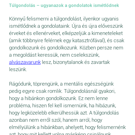
Túlgondolás – ugyanazok a gondolatok ismétlődnek
Könnyű felismerni a túlgondolást, ilyenkor ugyanis
ismétlődnek a gondolataink. Újra és újra előveszünk
érveket és ellenérveket, elképzeljük a kimeneteleket
(amik többnyire felérnek egy katasztrófával), és csak
gondolkozunk és gondolkozunk. Közben persze nem
a megoldást keressük, nem cselekszünk,
alvászavarunk
lesz, bizonytalanok és zavartak
leszünk.
Rágódunk, töprengünk, a mentális egészségünk
pedig egyre csak romlik. Túlgondolásnál gyakori,
hogy a hibánkon gondolkozunk. Ez nem lenne
probléma, hiszen fel kell ismernünk, ha hibázunk,
hogy legközelebb elkerülhessük azt. A túlgondolás
azonban nem erről szól, hanem arról, hogy
elmélyülünk a hibánkban, ahelyett, hogy felismernénk
azt, hogy mit kellett volna másképp csinálnunk.