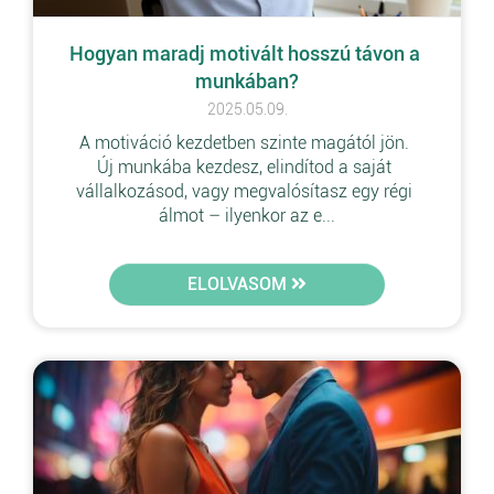
Hogyan maradj motivált hosszú távon a 
munkában?
2025.05.09.
A motiváció kezdetben szinte magától jön. 
Új munkába kezdesz, elindítod a saját 
vállalkozásod, vagy megvalósítasz egy régi 
álmot – ilyenkor az e...
ELOLVASOM