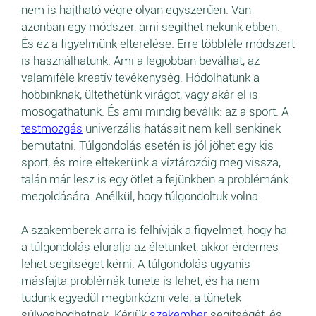
nem is hajtható végre olyan egyszerűen. Van
azonban egy módszer, ami segíthet nekünk ebben.
És ez a figyelmünk elterelése. Erre többféle módszert
is használhatunk. Ami a legjobban beválhat, az
valamiféle kreatív tevékenység. Hódolhatunk a
hobbinknak, ültethetünk virágot, vagy akár el is
mosogathatunk. És ami mindig beválik: az a sport. A
testmozgás
univerzális hatásait nem kell senkinek
bemutatni. Túlgondolás esetén is jól jöhet egy kis
sport, és mire eltekerünk a víztározóig meg vissza,
talán már lesz is egy ötlet a fejünkben a problémánk
megoldására. Anélkül, hogy túlgondoltuk volna.
A szakemberek arra is felhívják a figyelmet, hogy ha
a túlgondolás eluralja az életünket, akkor érdemes
lehet segítséget kérni. A túlgondolás ugyanis
másfajta problémák tünete is lehet, és ha nem
tudunk egyedül megbirkózni vele, a tünetek
súlyosbodhatnak. Kérjük
szakember
segítségét, és