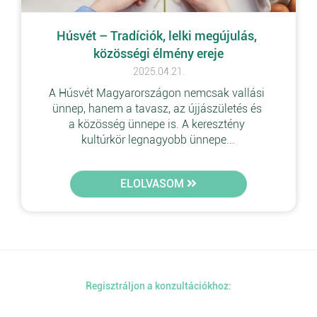
Húsvét – Tradíciók, lelki megújulás, 
közösségi élmény ereje
2025.04.21.
A Húsvét Magyarországon nemcsak vallási 
ünnep, hanem a tavasz, az újjászületés és 
a közösség ünnepe is. A keresztény 
kultúrkör legnagyobb ünnepe...
ELOLVASOM
Regisztráljon a konzultációkhoz: