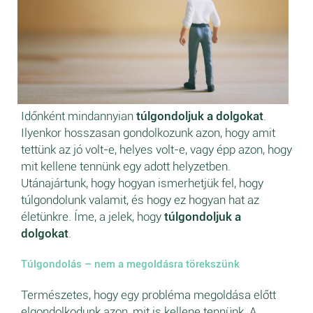
Időnként mindannyian
túlgondoljuk a dolgokat
.
Ilyenkor hosszasan gondolkozunk azon, hogy amit
tettünk az jó volt-e, helyes volt-e, vagy épp azon, hogy
mit kellene tennünk egy adott helyzetben.
Utánajártunk, hogy hogyan ismerhetjük fel, hogy
túlgondolunk valamit, és hogy ez hogyan hat az
életünkre. Íme, a jelek, hogy
túlgondoljuk a
dolgokat
.
Túlgondolás – nem a megoldásra törekszünk
Természetes, hogy egy probléma megoldása előtt
elgondolkodunk azon, mit is kellene tennünk. A