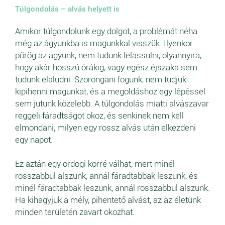
Túlgondolás – alvás helyett is
Amikor túlgondolunk egy dolgot, a problémát néha
még az ágyunkba is magunkkal visszük. Ilyenkor
pörög az agyunk, nem tudunk lelassulni, olyannyira,
hogy akár hosszú órákig, vagy egész éjszaka sem
tudunk elaludni. Szorongani fogunk, nem tudjuk
kipihenni magunkat, és a megoldáshoz egy lépéssel
sem jutunk közelebb. A túlgondolás miatti alvászavar
reggeli fáradtságot okoz, és senkinek nem kell
elmondani, milyen egy rossz alvás után elkezdeni
egy napot.
Ez aztán egy ördögi körré válhat, mert minél
rosszabbul alszunk, annál fáradtabbak leszünk, és
minél fáradtabbak leszünk, annál rosszabbul alszunk.
Ha kihagyjuk a mély, pihentető alvást, az az életünk
minden területén zavart okozhat.