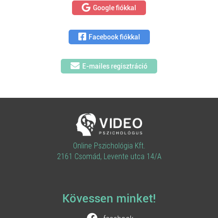
Google fiókkal
Facebook fiókkal
E-mailes regisztráció
Online Pszichológia Kft.
2161 Csomád, Levente utca 14/A
Kövessen minket!