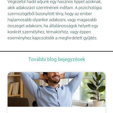
Végezetül hadd adjunk egy hasznos tippet azoknak,
akik adakozást szeretnének indítani. A pszichológia
szemszögéből bizonyított tény, hogy az ember
hajlamosabb olyankor adakozni, vagy magasabb
összeget adakozni, ha általánosságok helyett egy
konkrét személyhez, témakörhöz, vagy éppen
eseményhez kapcsolódik a meghirdetett gyűjtés.
További blog bejegyzések