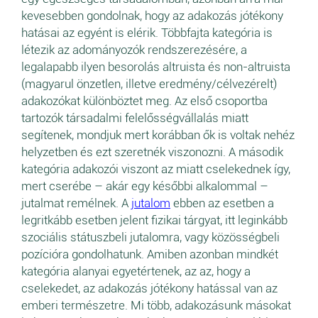
kevesebben gondolnak, hogy az adakozás jótékony
hatásai az egyént is elérik. Többfajta kategória is
létezik az adományozók rendszerezésére, a
legalapabb ilyen besorolás altruista és non-altruista
(magyarul önzetlen, illetve eredmény/célvezérelt)
adakozókat különböztet meg. Az első csoportba
tartozók társadalmi felelősségvállalás miatt
segítenek, mondjuk mert korábban ők is voltak nehéz
helyzetben és ezt szeretnék viszonozni. A második
kategória adakozói viszont az miatt cselekednek így,
mert cserébe – akár egy későbbi alkalommal –
jutalmat remélnek. A
jutalom
ebben az esetben a
legritkább esetben jelent fizikai tárgyat, itt leginkább
szociális státuszbeli jutalomra, vagy közösségbeli
pozícióra gondolhatunk. Amiben azonban mindkét
kategória alanyai egyetértenek, az az, hogy a
cselekedet, az adakozás jótékony hatással van az
emberi természetre. Mi több, adakozásunk másokat