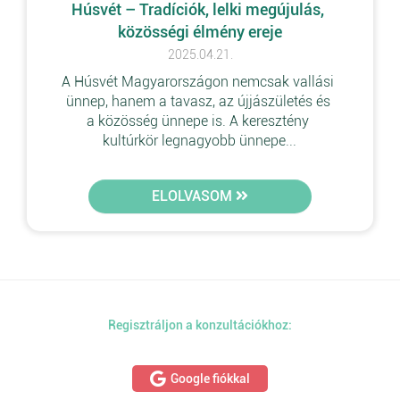
Húsvét – Tradíciók, lelki megújulás, 
közösségi élmény ereje
2025.04.21.
A Húsvét Magyarországon nemcsak vallási 
ünnep, hanem a tavasz, az újjászületés és 
a közösség ünnepe is. A keresztény 
kultúrkör legnagyobb ünnepe...
ELOLVASOM
Regisztráljon a konzultációkhoz:
Google fiókkal