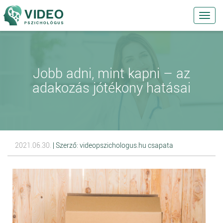
Toggl
navig
Jobb adni, mint kapni – az
adakozás jótékony hatásai
2021.06.30.
| Szerző: videopszichologus.hu csapata