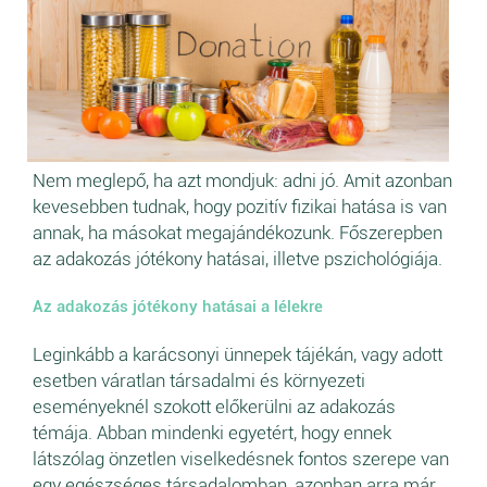
Nem meglepő, ha azt mondjuk: adni jó. Amit azonban
kevesebben tudnak, hogy pozitív fizikai hatása is van
annak, ha másokat megajándékozunk. Főszerepben
az adakozás jótékony hatásai, illetve pszichológiája.
Az adakozás jótékony hatásai a lélekre
Leginkább a karácsonyi ünnepek tájékán, vagy adott
esetben váratlan társadalmi és környezeti
eseményeknél szokott előkerülni az adakozás
témája. Abban mindenki egyetért, hogy ennek
látszólag önzetlen viselkedésnek fontos szerepe van
egy egészséges társadalomban, azonban arra már