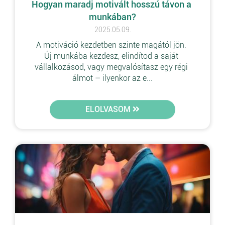
Hogyan maradj motivált hosszú távon a 
munkában?
2025.05.09.
A motiváció kezdetben szinte magától jön. 
Új munkába kezdesz, elindítod a saját 
vállalkozásod, vagy megvalósítasz egy régi 
álmot – ilyenkor az e...
ELOLVASOM