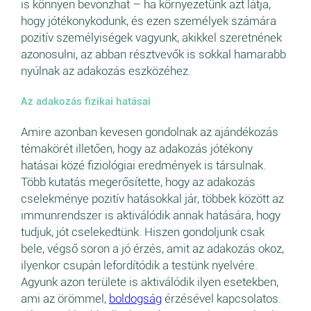
is könnyen bevonzhat – ha környezetünk azt látja,
hogy jótékonykodunk, és ezen személyek számára
pozitív személyiségek vagyunk, akikkel szeretnének
azonosulni, az abban résztvevők is sokkal hamarabb
nyúlnak az adakozás eszközéhez.
Az adakozás fizikai hatásai
Amire azonban kevesen gondolnak az ajándékozás
témakörét illetően, hogy az adakozás jótékony
hatásai közé fiziológiai eredmények is társulnak.
Több kutatás megerősítette, hogy az adakozás
cselekménye pozitív hatásokkal jár, többek között az
immunrendszer is aktiválódik annak hatására, hogy
tudjuk, jót cselekedtünk. Hiszen gondoljunk csak
bele, végső soron a jó érzés, amit az adakozás okoz,
ilyenkor csupán lefordítódik a testünk nyelvére.
Agyunk azon területe is aktiválódik ilyen esetekben,
ami az örömmel,
boldogság
érzésével kapcsolatos.