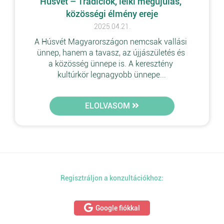
Húsvét – Tradíciók, lelki megújulás, 
közösségi élmény ereje
2025.04.21.
A Húsvét Magyarországon nemcsak vallási 
ünnep, hanem a tavasz, az újjászületés és 
a közösség ünnepe is. A keresztény 
kultúrkör legnagyobb ünnepe...
ELOLVASOM
Regisztráljon a konzultációkhoz:
Google fiókkal