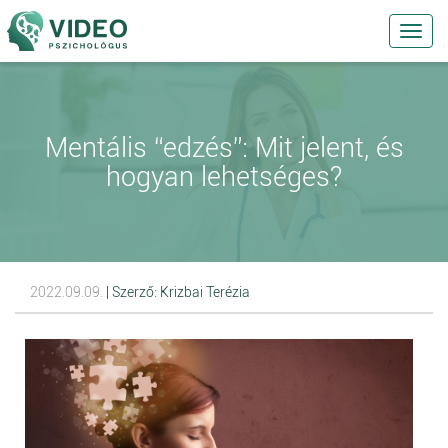
Toggl
navig
Mentális “edzés”: Mit jelent, és
hogyan lehetséges?
2022.09.09.
| Szerző: Krizbai Terézia