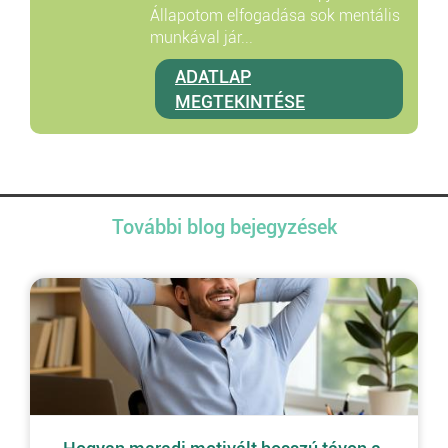
Állapotom elfogadása sok mentális
munkával jár...
ADATLAP
MEGTEKINTÉSE
További blog bejegyzések