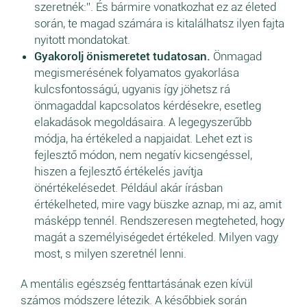
szeretnék:”. És bármire vonatkozhat ez az életed
során, te magad számára is kitalálhatsz ilyen fajta
nyitott mondatokat.
Gyakorolj önismeretet tudatosan.
Önmagad
megismerésének folyamatos gyakorlása
kulcsfontosságú, ugyanis így jöhetsz rá
önmagaddal kapcsolatos kérdésekre, esetleg
elakadások megoldásaira. A legegyszerűbb
módja, ha értékeled a napjaidat. Lehet ezt is
fejlesztő módon, nem negatív kicsengéssel,
hiszen a fejlesztő értékelés javítja
önértékelésedet. Például akár írásban
értékelheted, mire vagy büszke aznap, mi az, amit
másképp tennél. Rendszeresen megteheted, hogy
magát a személyiségedet értékeled. Milyen vagy
most, s milyen szeretnél lenni.
A mentális egészség fenttartásának ezen kívül
számos módszere létezik. A későbbiek során