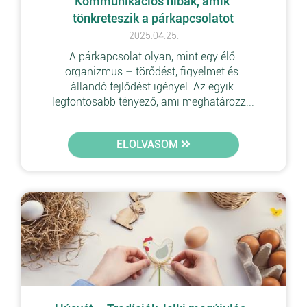
Kommunikációs hibák, amik 
tönkreteszik a párkapcsolatot
2025.04.25.
A párkapcsolat olyan, mint egy élő 
organizmus – törődést, figyelmet és 
állandó fejlődést igényel. Az egyik 
legfontosabb tényező, ami meghatározz...
ELOLVASOM