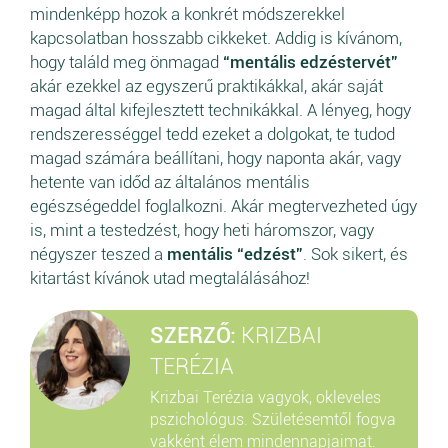
mindenképp hozok a konkrét módszerekkel
kapcsolatban hosszabb cikkeket. Addig is kívánom,
hogy találd meg önmagad
“mentális edzéstervét”
akár ezekkel az egyszerű praktikákkal, akár saját
magad által kifejlesztett technikákkal. A lényeg, hogy
rendszerességgel tedd ezeket a dolgokat, te tudod
magad számára beállítani, hogy naponta akár, vagy
hetente van időd az általános mentális
egészségeddel foglalkozni. Akár megtervezheted úgy
is, mint a testedzést, hogy heti háromszor, vagy
négyszer teszed a
mentális “edzést”
. Sok sikert, és
kitartást kívánok utad megtalálásához!
SZERZŐ:
KRIZBAI
TERÉZIA
Krizbai Terézia vagyok, okleveles
pszichológus. Születésemtől fogva
vakként élem mindennapjaimat.