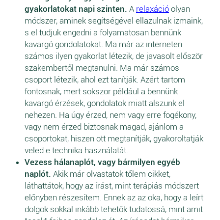
gyakorlatokat napi szinten.
A
relaxáció
olyan
módszer, aminek segítségével ellazulnak izmaink,
s el tudjuk engedni a folyamatosan bennünk
kavargó gondolatokat. Ma már az interneten
számos ilyen gyakorlat létezik, de javasolt először
szakembertől megtanulni. Ma már számos
csoport létezik, ahol ezt tanítják. Azért tartom
fontosnak, mert sokszor például a bennünk
kavargó érzések, gondolatok miatt alszunk el
nehezen. Ha úgy érzed, nem vagy erre fogékony,
vagy nem érzed biztosnak magad, ajánlom a
csoportokat, hiszen ott megtanítják, gyakoroltatják
veled e technika használatát.
Vezess hálanaplót, vagy bármilyen egyéb
naplót.
Akik már olvastatok tőlem cikket,
láthattátok, hogy az írást, mint terápiás módszert
előnyben részesítem. Ennek az az oka, hogy a leírt
dolgok sokkal inkább tehetők tudatossá, mint amit