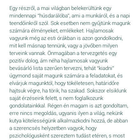
Egy részről, a mai világban belekerültünk egy
mindennapi “húsdarálóba”, ami a munkáról, és a napi
teendőinkről szól. Sok esetben nem gyűjtünk magunk
számára élményeket, emlékeket. Hajlamosak
vagyunk még az esti órákban is azon gondolkodni,
mit kell másnap tennünk, vagy a jövőben milyen
terveink vannak. Önmagában a tervezgetés egy
pozitív dolog, ám néha hajlamosak vagyunk
bevásárló lista szerűen tervezni, tehát “kiadni”
úgymond saját magunk számára a feladatokat, és
elvárjuk magunktól, hogy tökéletesen, határidőre
hajtsuk végre, ha törik, ha szakad. Sokszor elsiklunk
saját érzéseink felett, s nem foglalkozunk
gondolatainkkal. Régen én magam is azt gondoltam,
erre nincs megoldás, ugyanis ilyen a világ, nekünk
kutya kötelességünk alkalmazkodni hozzá, de abban
a szerencsés helyzetben vagyok, hogy
pszichológusként szereztem tudást etéren, s most