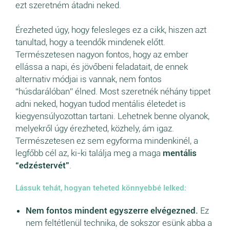
ezt szeretném átadni neked.
Érezheted úgy, hogy felesleges ez a cikk, hiszen azt
tanultad, hogy a teendők mindenek előtt.
Természetesen nagyon fontos, hogy az ember
ellássa a napi, és jövőbeni feladatait, de ennek
alternativ módjai is vannak, nem fontos
“húsdarálóban” élned. Most szeretnék néhány tippet
adni neked, hogyan tudod mentális életedet is
kiegyensúlyozottan tartani. Lehetnek benne olyanok,
melyekről úgy érezheted, közhely, ám igaz.
Természetesen ez sem egyforma mindenkinél, a
legfőbb cél az, ki-ki találja meg a maga
mentális
“edzéstervét”
.
Lássuk tehát, hogyan teheted könnyebbé lelked:
Nem fontos mindent egyszerre elvégezned.
Ez
nem feltétlenül technika, de sokszor esünk abba a