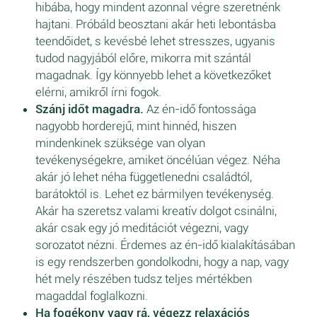
hibába, hogy mindent azonnal végre szeretnénk
hajtani. Próbáld beosztani akár heti lebontásba
teendőidet, s kevésbé lehet stresszes, ugyanis
tudod nagyjából előre, mikorra mit szántál
magadnak. Így könnyebb lehet a következőket
elérni, amikről írni fogok.
Szánj időt magadra.
Az én-idő fontossága
nagyobb horderejű, mint hinnéd, hiszen
mindenkinek szüksége van olyan
tevékenységekre, amiket öncélúan végez. Néha
akár jó lehet néha függetlenedni családtól,
barátoktól is. Lehet ez bármilyen tevékenység.
Akár ha szeretsz valami kreatív dolgot csinálni,
akár csak egy jó meditációt végezni, vagy
sorozatot nézni. Érdemes az én-idő kialakításában
is egy rendszerben gondolkodni, hogy a nap, vagy
hét mely részében tudsz teljes mértékben
magaddal foglalkozni.
Ha fogékony vagy rá, végezz relaxációs