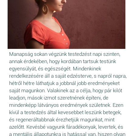
Manapság sokan végzünk testedzést napi szinten,
annak érdekében, hogy kordában tartsuk testünk
egyensúlyát, és egészségét. Mindenkinek
rendelkezésére áll a saját edzésterve, s napról napra,
hétről hétre láthatjuk a jobbnál jobb eredményeket
saját magunkon. Valakinek az a célja, hogy pár kilót
leadjon, mások izmot szeretnének építeni, de
mindenképp látványos eredmények születnek. Ezen
kívül a testedzés által kevesebbet leszünk betegek,
és regeneráltabbnak érezhetjük magunkat, mint
azelőtt. Kevésbé vagyunk fáradékonyak, levertek, és
a mentális állapotunkra is hatással van, hiszen olyan