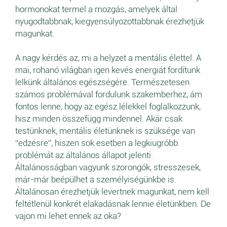
hormonokat termel a mozgás, amelyek által
nyugodtabbnak, kiegyensúlyozottabbnak érezhetjük
magunkat.
A nagy kérdés az, mi a helyzet a mentális élettel. A
mai, rohanó világban igen kevés energiát fordítunk
lelkünk általános egészségére. Természetesen
számos problémával fordulunk szakemberhez, ám
fontos lenne, hogy az egész lélekkel foglalkozzunk,
hisz minden összefügg mindennel. Akár csak
testünknek, mentális életünknek is szüksége van
“edzésre”, hiszen sok esetben a legkiugróbb
problémát az általános állapot jelenti.
Általánosságban vagyunk szorongók, stresszesek,
már-már beépülhet a személyiségünkbe is.
Általánosan érezhetjük levertnek magunkat, nem kell
feltétlenül konkrét elakadásnak lennie életünkben. De
vajon mi lehet ennek az oka?