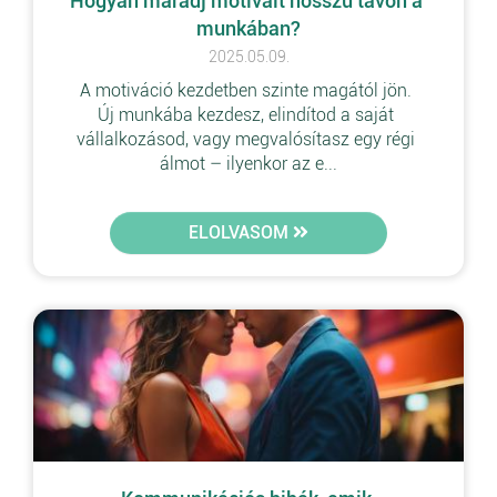
Hogyan maradj motivált hosszú távon a 
munkában?
2025.05.09.
A motiváció kezdetben szinte magától jön. 
Új munkába kezdesz, elindítod a saját 
vállalkozásod, vagy megvalósítasz egy régi 
álmot – ilyenkor az e...
ELOLVASOM