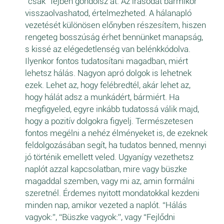
“csak” fejben gondolsz át. Az írásodat bármikor
visszaolvashatod, értelmezheted. A hálanapló
vezetését különösen előnyben részesítem, hiszen
rengeteg bosszúság érhet bennünket manapság,
s kissé az elégedetlenség van belénkkódolva.
Ilyenkor fontos tudatosítani magadban, miért
lehetsz hálás. Nagyon apró dolgok is lehetnek
ezek. Lehet az, hogy felébredtél, akár lehet az,
hogy hálát adsz a munkádért, bármiért. Ha
megfigyeled, egyre inkább tudatossá válik majd,
hogy a pozitív dolgokra figyelj. Természetesen
fontos megélni a nehéz élményeket is, de ezeknek
feldolgozásában segít, ha tudatos benned, mennyi
jó történik emellett veled. Ugyanígy vezethetsz
naplót azzal kapcsolatban, mire vagy büszke
magaddal szemben, vagy mi az, amin formálni
szeretnél. Érdemes nyitott mondatokkal kezdeni
minden nap, amikor vezeted a naplót. “Hálás
vagyok:”, “Büszke vagyok:”, vagy “Fejlődni