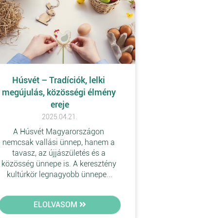
Húsvét – Tradíciók, lelki 
megújulás, közösségi élmény 
ereje
2025.04.21.
A Húsvét Magyarországon 
nemcsak vallási ünnep, hanem a 
tavasz, az újjászületés és a 
közösség ünnepe is. A keresztény 
kultúrkör legnagyobb ünnepe...
ELOLVASOM