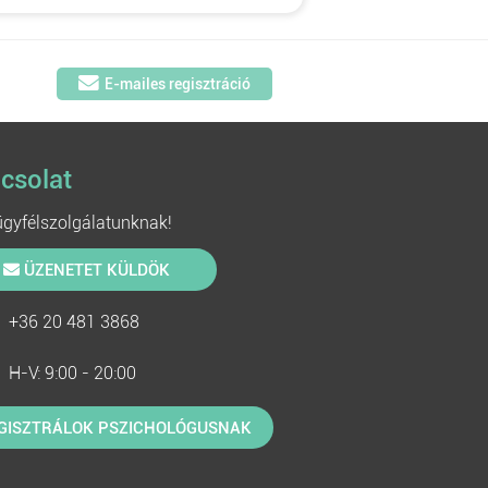
E-mailes regisztráció
csolat
 ügyfélszolgálatunknak!
ÜZENETET KÜLDÖK
+36 20 481 3868
H-V: 9:00 - 20:00
GISZTRÁLOK PSZICHOLÓGUSNAK