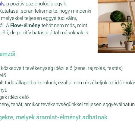
ly
, a pozitív pszichológia egyik
Kutatásai során felismerte, hogy mindenki
elyekkel teljesen eggyé tud válni,
ól. A
Flow-élmény
tehát nem más, mint
lú, de pozitív hatásai által másoknak is
lemzői
 közkedvelt tevékenység idézi elő (zene, rajzolás, festés)
elő
ult tudatállapotba kerülünk, ezáltal nem érzékeljük az idő múlás
nyt.
gek idézik elő.
mény, tehát, amikor tevékenységünkkel teljesen eggyéválhatun
gekre, melyek áramlat-élményt adhatnak