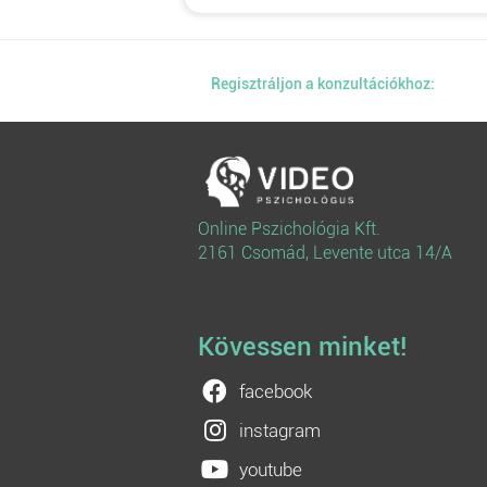
Regisztráljon a konzultációkhoz:
Online Pszichológia Kft.
2161 Csomád, Levente utca 14/A
Kövessen minket!
facebook
instagram
youtube