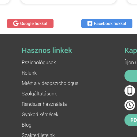
Google fiókkal
Facebook fiókkal
Hasznos linkek
Kap
Pszichológusok
Írjon
Rólunk
Miért a videopszichológus
Szolgáltatásunk
Rendszer használata
Gyakori kérdések
RE
Blog
Szakterületeink