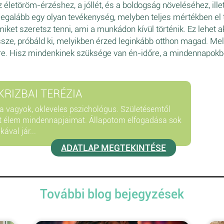
 életöröm-érzéshez, a jóllét, és a boldogság növeléséhez, ille
legalább egy olyan tevékenység, melyben teljes mértékben el t
 miket szeretsz tenni, ami a munkádon kívül történik. Ez lehet a
sze, próbáld ki, melyikben érzed leginkább otthon magad. Mely
yre. Hisz mindenkinek szüksége van én-időre, a mindennapokb
KRIZBAI TERÉZIA
ia vagyok, okleveles pszichológus. Születésemtől
t élem mindennapjaimat. Állapotom elfogadása sok
ával jár...
ADATLAP MEGTEKINTÉSE
További blog bejegyzések