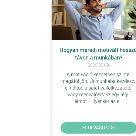
Hogyan maradj motivált hosszú
távon a munkában?
2025.05.09.
A motiváció kezdetben szinte 
magától jön. Új munkába kezdesz,
elindítod a saját vállalkozásod, 
vagy megvalósítasz egy régi 
álmot – ilyenkor az e...
ELOLVASOM