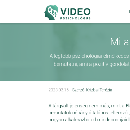
Mi a
A legtöbb pszichológiai elmélkedés 
bemutatni, ami a pozitív gondolato
2023.03.16.
| Szerző: Krizbai Terézia
A tárgyalt jelenség nem más, mint a
F
bemutatok néhány általános jellemzőt, i
hogyan alkalmazhatod mindennapjaid