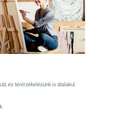
át, és térérzékelésünk is átalakul.
k.