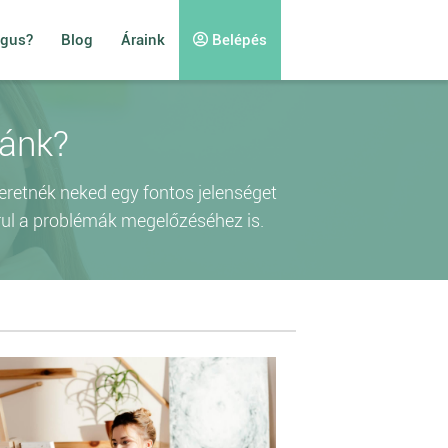
ógus?
Blog
Áraink
Belépés
ránk?
zeretnék neked egy fontos jelenséget
járul a problémák megelőzéséhez is.