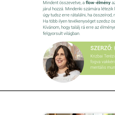
Mindent összevetve, a
flow-élmény
az
járul hozzá. Mindenki számára létezik 
úgy tudsz erre rátalálni, ha összeírod,
Ha több ilyen tevékenységet szedsz ös
Kívánom, hogy találj rá erre az élmén
felgyorsult világban.
SZERZŐ:
Krizbai Teréz
fogva vakkén
mentális munk