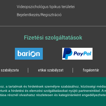
Videopszichológus tipikus területei
Bejelentkezés/Regisztráció
Fizetési szolgáltatások
 szabályzata
etikai szabályzat
fogalomtár
lógia Kft. 2023 - Minden jog fenntartva!
2161 Csomád, Le
oz, a tartalmak és hirdetések személyre szabásához, közösségi média 
unk a hirdetési és elemzési szolgáltatásokat nyújtó partnereinkkel. A
llítása résznél olvashatsz részletesen és kategóriánként engedélyezhet
át, a magatartása veszélyeztetheti Önt vagy a környezetében élőket, az
 Online Pszichológia Kft. nem vállal felelősséget sem az Ön állapotáért,