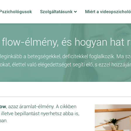
Pszichológusok
Szolgáltatásunk
Miért a videopszichol
 flow-élmény, és hogyan hat 
leginkább a betegségekkel, deficitekkel foglalkozik. Ma s
kat, élettel való elégedettséget segíti elő, s ezzel hozzá
low
, azaz áramlat-élmény. A cikkben
lletve bepillantást nyerhetsz abba is,
ban.