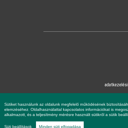
adatkezelési
© Online Pszicho
Sütiket használunk az oldalunk megfelelő működésének biztosításáh
elemzéséhez. Oldalhasználattal kapcsolatos információkat is megoszt
alkalmazott, és a teljesítmény mérésre használt sütikről a sütik beá
Ha mentálisan instabil állapotban érzi mag
(telefon: 112). Pszichológusaink és az
Süti beállítások
Minden süti elfogadása