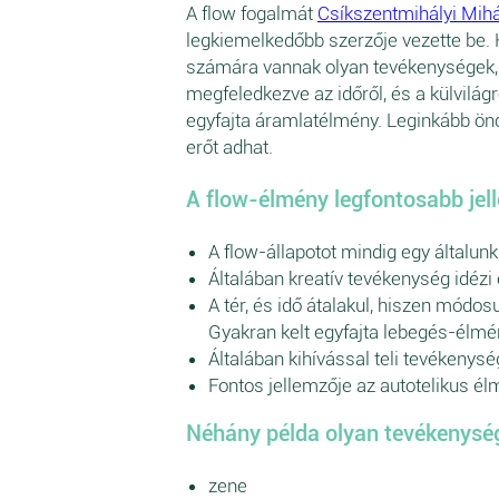
A flow fogalmát
Csíkszentmihályi Mihá
legkiemelkedőbb szerzője vezette be. 
számára vannak olyan tevékenységek, m
megfeledkezve az időről, és a külvilágr
egyfajta áramlatélmény. Leginkább öncé
erőt adhat.
A flow-élmény legfontosabb jel
A flow-állapotot mindig egy általunk
Általában kreatív tevékenység idézi 
A tér, és idő átalakul, hiszen módos
Gyakran kelt egyfajta lebegés-élmé
Általában kihívással teli tevékenysé
Fontos jellemzője az autotelikus él
Néhány példa olyan tevékenysé
zene