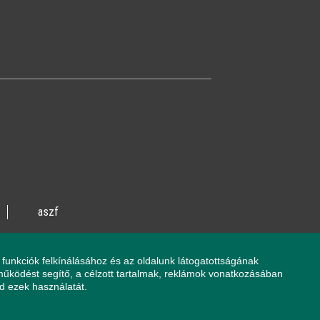
aszf
vente utca 14/A
funkciók felkínálásához és az oldalunk látogatottságának
 működést segítő, a célzott tartalmak, reklámok vonatkozásában
ed ezek használatát.
onnal forduljon a Sürgősségi Segélyvonalhoz
 sem az Ön által okozott magatartásának