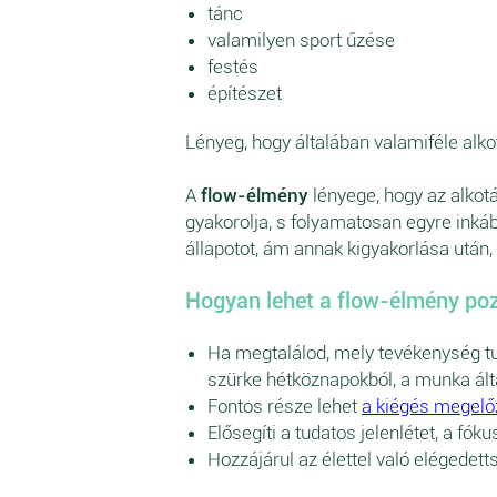
tánc
valamilyen sport űzése
festés
építészet
Lényeg, hogy általában valamiféle alk
A
flow-élmény
lényege, hogy az alkot
gyakorolja, s folyamatosan egyre inkáb
állapotot, ám annak kigyakorlása után,
Hogyan lehet a
flow-élmény
poz
Ha megtalálod, mely tevékenység tud
szürke hétköznapokból, a munka álta
Fontos része lehet
a kiégés megel
Elősegíti a tudatos jelenlétet, a fó
Hozzájárul az élettel való elégedett