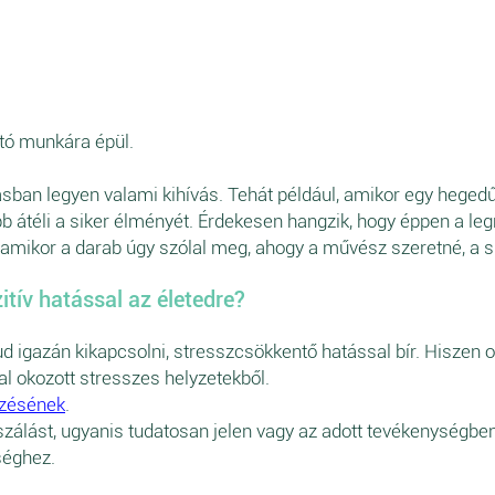
otó munkára épül.
ásban legyen valami kihívás. Tehát például, amikor egy hege
b átéli a siker élményét. Érdekesen hangzik, hogy éppen a legn
 amikor a darab úgy szólal meg, ahogy a művész szeretné, a s
itív hatással az életedre?
 igazán kikapcsolni, stresszcsökkentő hatással bír. Hiszen o
l okozott stresszes helyzetekből.
őzésének
.
kuszálást, ugyanis tudatosan jelen vagy az adott tevékenységben
séghez.