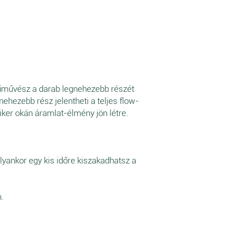
dűművész a darab legnehezebb részét
ehezebb rész jelentheti a teljes flow-
iker okán áramlat-élmény jön létre.
lyankor egy kis időre kiszakadhatsz a
.