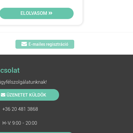
ELOLVASOM
E-mailes regisztráció
csolat
 ügyfélszolgálatunknak!
ÜZENETET KÜLDÖK
+36 20 481 3868
H-V: 9:00 - 20:00