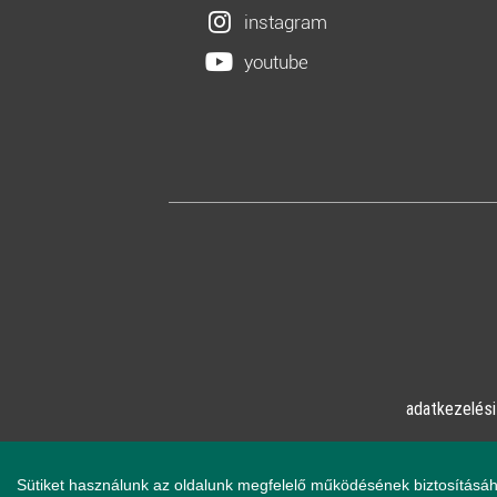
instagram
youtube
adatkezelési
© Online Pszicho
Sütiket használunk az oldalunk megfelelő működésének biztosításáh