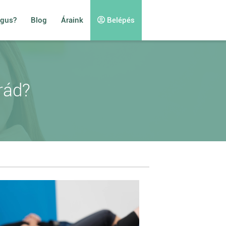
ógus?
Blog
Áraink
Belépés
rád?