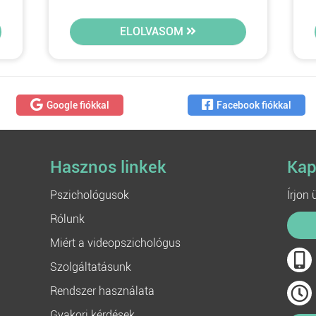
ELOLVASOM
Google fiókkal
Facebook fiókkal
Hasznos linkek
Kap
Pszichológusok
Írjon
Rólunk
Miért a videopszichológus
Szolgáltatásunk
Rendszer használata
Gyakori kérdések