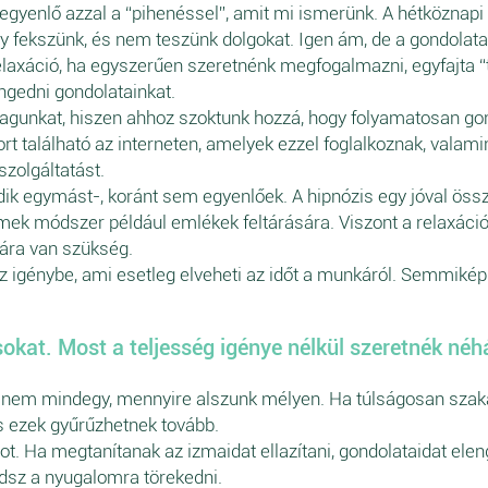
 egyenlő azzal a “pihenéssel”, amit mi ismerünk. A hétköznapi
y fekszünk, és nem teszünk dolgokat. Igen ám, de a gondolata
elaxáció, ha egyszerűen szeretnénk megfogalmazni, egyfajta “t
engedni gondolatainkat.
agunkat, hiszen ahhoz szoktunk hozzá, hogy folyamatosan gond
rt található az interneten, amelyek ezzel foglalkoznak, vala
szolgáltatást.
edik egymást-, koránt sem egyenlőek. A hipnózis egy jóval öss
mek módszer például emlékek feltárására. Viszont a relaxáció
iára van szükség.
z igénybe, ami esetleg elveheti az időt a munkáról. Semmikép
okat. Most a teljesség igénye nélkül szeretnék néhá
n nem mindegy, mennyire alszunk mélyen. Ha túlságosan szaka
és ezek gyűrűzhetnek tovább.
otot. Ha megtanítanak az izmaidat ellazítani, gondolataidat el
udsz a nyugalomra törekedni.