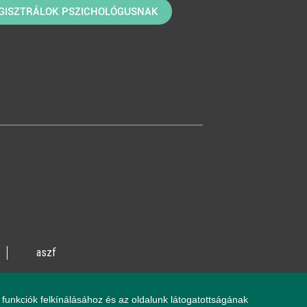
GISZTRÁLOK PSZICHOLÓGUSNAK
aszf
vente utca 14/A
funkciók felkínálásához és az oldalunk látogatottságának