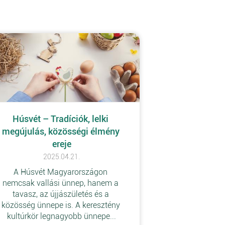
Húsvét – Tradíciók, lelki 
megújulás, közösségi élmény 
ereje
2025.04.21.
A Húsvét Magyarországon 
nemcsak vallási ünnep, hanem a 
tavasz, az újjászületés és a 
közösség ünnepe is. A keresztény 
kultúrkör legnagyobb ünnepe...