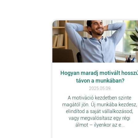
Hogyan maradj motivált hosszú
távon a munkában?
2025.05.09.
A motiváció kezdetben szinte 
magától jön. Új munkába kezdesz,
elindítod a saját vállalkozásod, 
vagy megvalósítasz egy régi 
álmot – ilyenkor az e...