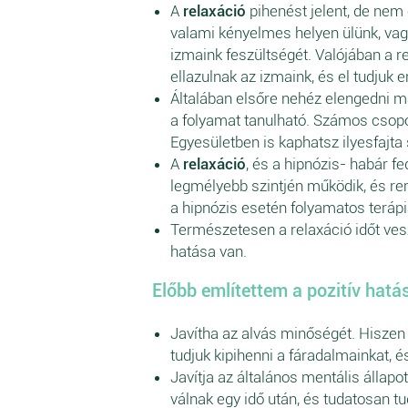
A
relaxáció
pihenést jelent, de nem
valami kényelmes helyen ülünk, vag
izmaink feszültségét. Valójában a r
ellazulnak az izmaink, és el tudjuk 
Általában elsőre nehéz elengedni m
a folyamat tanulható. Számos csopo
Egyesületben is kaphatsz ilyesfajta 
A
relaxáció
, és a hipnózis- habár f
legmélyebb szintjén működik, és re
a hipnózis esetén folyamatos teráp
Természetesen a relaxáció időt ves
hatása van.
Előbb említettem a pozitív hatás
Javítha az alvás minőségét. Hisze
tudjuk kipihenni a fáradalmainkat, 
Javítja az általános mentális állap
válnak egy idő után, és tudatosan t