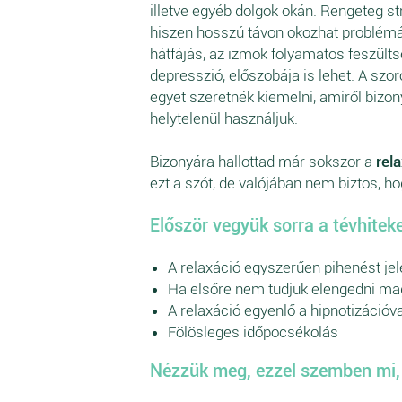
illetve egyéb dolgok okán. Rengeteg s
hiszen hosszú távon okozhat problémáka
hátfájás, az izmok folyamatos feszülts
depresszió, előszobája is lehet. A sz
egyet szeretnék kiemelni, amiről bizon
helytelenül használjuk.
Bizonyára hallottad már sokszor a
rel
ezt a szót, de valójában nem biztos, ho
Először vegyük sorra a tévhiteke
A relaxáció egyszerűen pihenést jel
Ha elsőre nem tudjuk elengedni ma
A relaxáció egyenlő a hipnotizációva
Fölösleges időpocsékolás
Nézzük meg, ezzel szemben mi, a