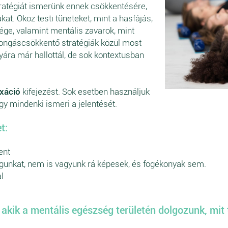
tratégiát ismerünk ennek csökkentésére,
t. Okoz testi tüneteket, mint a hasfájás,
ége, valamint mentális zavarok, mint
orongáscsökkentő stratégiák közül most
yára már hallottál, de sok kontextusban
axáció
kifejezést. Sok esetben használjuk
gy mindenki ismeri a jelentését.
t:
ent
gunkat, nem is vagyunk rá képesek, és fogékonyak sem.
l
kik a mentális egészség területén dolgozunk, mit t