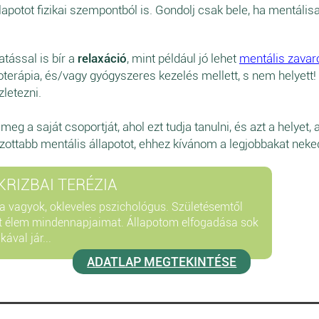
lapotot fizikai szempontból is. Gondolj csak bele, ha mentáli
ással is bír a
relaxáció
, mint például jó lehet
mentális zavar
rápia, és/vagy gyógyszeres kezelés mellett, s nem helyett! Ez
zletezni.
g a saját csoportját, ahol ezt tudja tanulni, és azt a helyet, a
zottabb mentális állapotot, ehhez kívánom a legjobbakat neke
KRIZBAI TERÉZIA
ia vagyok, okleveles pszichológus. Születésemtől
t élem mindennapjaimat. Állapotom elfogadása sok
ával jár...
ADATLAP MEGTEKINTÉSE