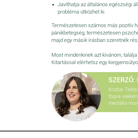
Javíthatja az általános egészségi ál
probléma ütközhet ki.
Természetesen számos más pozitív hat
pánikbetegség, természetesen pszichote
majd egy másik írásban szeretnék rés
Most mindenkinek azt kívánom, találja me
Kitartással elérhetsz egy kiegyensúlyo
SZERZŐ:
Krizbai Teréz
fogva vakkén
mentális munk