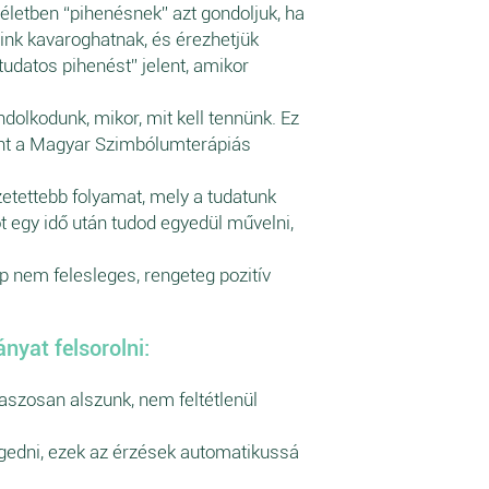
 életben “pihenésnek” azt gondoljuk, ha
ink kavaroghatnak, és érezhetjük
udatos pihenést” jelent, amikor
olkodunk, mikor, mit kell tennünk. Ez
mint a Magyar Szimbólumterápiás
zetettebb folyamat, mely a tudatunk
t egy idő után tudod egyedül művelni,
p nem felesleges, rengeteg pozitív
nyat felsorolni:
szosan alszunk, nem feltétlenül
engedni, ezek az érzések automatikussá