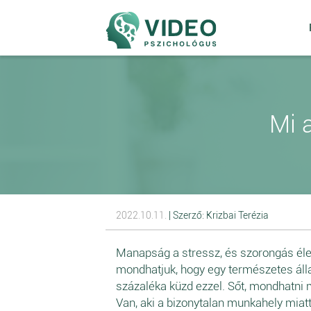
Mi 
2022.10.11.
| Szerző: Krizbai Terézia
Manapság a stressz, és szorongás éle
mondhatjuk, hogy egy természetes áll
százaléka küzd ezzel. Sőt, mondhatni
Van, aki a bizonytalan munkahely miat