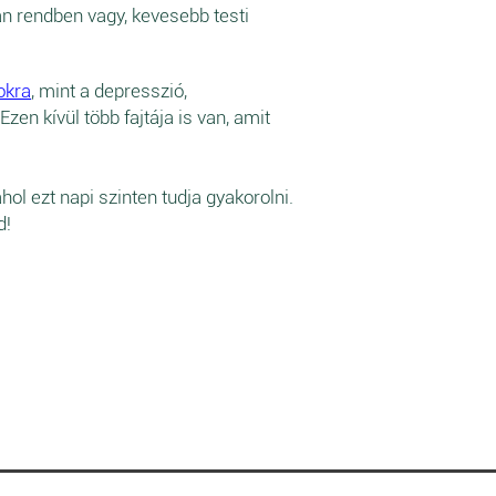
san rendben vagy, kevesebb testi
okra
, mint a depresszió,
en kívül több fajtája is van, amit
hol ezt napi szinten tudja gyakorolni.
d!