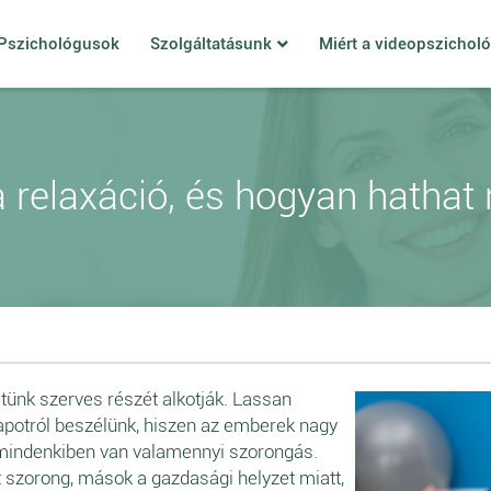
Pszichológusok
Szolgáltatásunk
Miért a videopszichol
a relaxáció, és hogyan hathat 
tünk szerves részét alkotják. Lassan
apotról beszélünk, hiszen az emberek nagy
 mindenkiben van valamennyi szorongás.
t szorong, mások a gazdasági helyzet miatt,