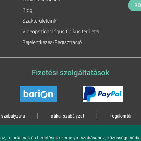
RE
Blog
Szakterületeink
Videopszichológus tipikus területei
Bejelentkezés/Regisztráció
Fizetési szolgáltatások
 szabályzata
etikai szabályzat
fogalomtár
lógia Kft. 2023 - Minden jog fenntartva!
2161 Csomád, Le
oz, a tartalmak és hirdetések személyre szabásához, közösségi média 