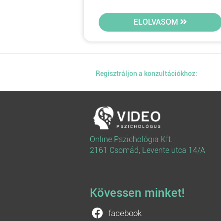
ELOLVASOM
Regisztráljon a konzultációkhoz:
Online Pszichológia Kft.
2161 Csomád, Levente utca 14/A
Kövessen minket!
facebook