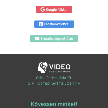
Google fiókkal
Facebook fiókkal
E-mailes regisztráció
Online Pszichológia Kft.
2161 Csomád, Levente utca 14/A
Kövessen minket!