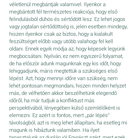
véletlenül megbántják valamivel. Ilyenkor a
megbántott fél természetes reakciója, hogy első
felindulásból dühös és sértődött lesz. Ez lehet jogos
vagy jogtalan sértődöttség is, jelen esetben mindegy,
hiszen ilyenkor csak az biztos, hogy a kialakult
feszültséget előbb vagy utóbb valahogy fel kell
oldani. Ennek egyik módja az, hogy képesek legyünk
megbocsátani. Nyilván, ez nem egyszerű folyamat,
de ha először adunk magunknak egy kis időt, hogy
lehiggadjunk, máris megtettük a szükséges első
lépést. Azt, hogy mennyi időre van szükség, nem
lehet pontosan megmondani, hiszen minden helyzet
más, de vélhetően akkor beszélhetünk elegendő
időről, ha már tudjuk a konfliktust más
perspektívából, lényegében külső szemlélőként is
elemezni. Ez azért is fontos, mert „pár lépés”
távolságból, azt is meg lehet állapítani, ha esetleg mi
magunk is hibáztunk valamiben. Ha ilyet
tapasztalunk az duplán jó! Egyrészt azért, mert ezek