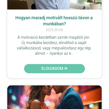
Hogyan maradj motivált hosszú távon a 
munkában?
2025.05.09.
A motiváció kezdetben szinte magától jön. 
Új munkába kezdesz, elindítod a saját 
vállalkozásod, vagy megvalósítasz egy régi 
álmot – ilyenkor az e...
ELOLVASOM