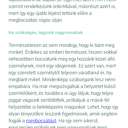
szerint rendelkezünk önkritikával, másrészt azért is,
mert így egy újabb lépést tettünk előre a
megbocsátás rögös útján.
Ha szükséges, legyünk nagyvonalúak
Természetesen az sem mindegy, hogy ki bánt meg
minket. Érdekes az emberi természet, hiszen sokkal
nehezebben bocsátunk meg egy hozzánk közel álló
személynek, mint egy idegennek. Ez azért van, mert
egy szeretett személytől teljesen váratlanul ér, ha
megbánt miket. Mindenképp szükségünk lesz némi
empátiára. Ha már megvizsgáltuk a helyzetet külső
szemlélőként, és továbbra is úgy látjuk, hogy teljes
joggal vagyunk sértődöttek, próbáljuk a másik fél
helyzetébe is beleképzelni magunkat. Lehet, hogy így
olyan tényezőkre leszünk figyelmesek, amik segíteni
fogják a
megbocsátást
. Ha így sem sikerül,
egyszerűen próbáljunk meg nagyvonalúak lenni,