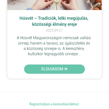
Húsvét – Tradíciók, lelki megújulás, 
közösségi élmény ereje
2025.04.21.
A Húsvét Magyarországon nemcsak vallási 
ünnep, hanem a tavasz, az újjászületés és 
a közösség ünnepe is. A keresztény 
kultúrkör legnagyobb ünnepe...
ELOLVASOM
Regisztráljon a konzultációkhoz: