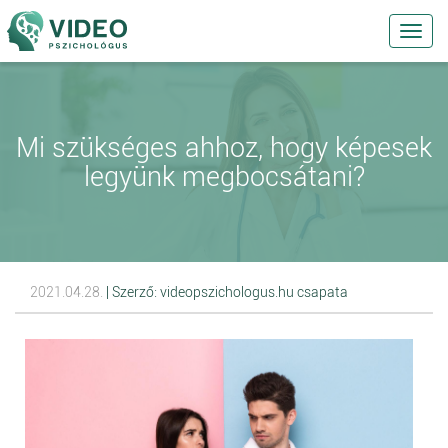
Toggl
navig
Mi szükséges ahhoz, hogy képesek
legyünk megbocsátani?
2021.04.28.
| Szerző: videopszichologus.hu csapata