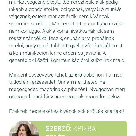
munkát végeznek, testükben érezhetik, akik pedig
inkább a gondolatokkal dolgoznak, vagy ülő munkát
végeznek, estére már azt érzik, nem kívánnak
semmire gondolni. Mindemellett a fáradtság érzése
nem korfüggő. Akik a korra hivatkoznak, ők sem
rossz szándékkal teszik, csupán arra próbálnak
terelni, hogy minél többet tegyél jövőd érdekében. Itt
a kommunikáción lenne érdemes javítani. A
generációk közötti kommunikációról külön írok majd.
Mindent összevetve tehát, az
erő
abból jön, ha meg
tudod élni érzéseidet. Onnan merítheted, ha
megengeded magadnak a pihenést. Nyugodtan merj
önmagad lenni, hisz nem másnak, magadnak élsz!
Ezeknek megéléséhez kívánok sok erőt, és kitartást!
SZERZŐ:
KRIZBAI