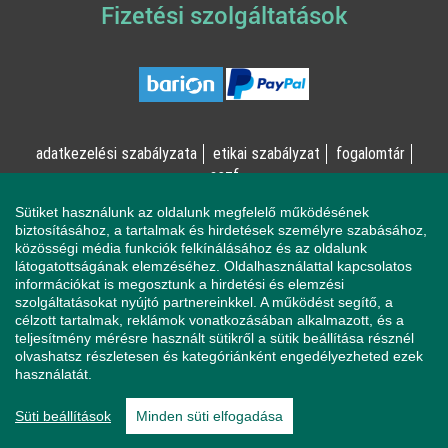
Fizetési szolgáltatások
adatkezelési szabályzata
etikai szabályzat
fogalomtár
aszf
Sütiket használunk az oldalunk megfelelő működésének
© Online Pszichológia Kft. 2023 - Minden jog fenntartva!
biztosításához, a tartalmak és hirdetések személyre szabásához,
közösségi média funkciók felkínálásához és az oldalunk
2161 Csomád, Levente utca 14/A
látogatottságának elemzéséhez. Oldalhasználattal kapcsolatos
információkat is megosztunk a hirdetési és elemzési
szolgáltatásokat nyújtó partnereinkkel. A működést segítő, a
célzott tartalmak, reklámok vonatkozásában alkalmazott, és a
Ha mentálisan instabil állapotban érzi magát, a magatartása
teljesítmény mérésre használt sütikről a sütik beállítása résznél
veszélyeztetheti Önt vagy a környezetében élőket, azonnal
olvashatsz részletesen és kategóriánként engedélyezheted ezek
forduljon a Sürgősségi Segélyvonalhoz (telefon: 112).
használatát.
Pszichológusaink és az Online Pszichológia Kft. nem vállal
felelősséget sem az Ön állapotáért, sem az Ön által okozott
Süti beállítások
Minden süti elfogadása
magatartásának következményeiért.