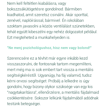
Nem kell feltétlen kiabálásra, vagy
bokszzsákütögetésre gondolnod. Bármiben
kiadhatod, amit szeretsz csinálni. Akár sporttal,
zenével, naplóírással, bármivel. Én iskolában
szoktam javasolni a közös ventilálást szünetekben,
tehát együtt kibeszélni egy nehéz dolgozatot például.
Ezt megteheted a munkahelyeden is.
"Ne menj pszichológushoz, hisz nem vagy bolond!"
Szerencsére ez a tévhit már egyre inkább kezd
visszaszorulni, de fontosnak tartom megemlíteni,
mert még ma is sok embert tart vissza a mentális
segítségkéréstől. Ugyanúgy, ha fáj valamid, tudsz
kérni orvosi segítséget. Próbálj a lelkedre is úgy
gondolni, hogy bizony olykor szüksége van egy kis
"nagytakarításra", ellenőrzésre, a mentális fájdalmaid
csökkentésére. Sokszor lelkünk fájdalmából adódnak
testünk betegségei.