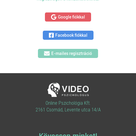
Google fiókkal
Facebook fiókkal
E-mailes regisztráció
Online Pszichológia Kft.
2161 Csomád, Levente utca 14/A