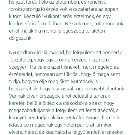
helyzet fordult elő az életemben, és rendkívül
torokszorongató érzés volt visszatartani az éppen
kitörni készülő "vulkánt" erős érzelmek, és egy
kiadós sírás formájában. Nézzük meg, mit mondunk
erről mi, akik a mentális egészség területén
dolgozunk:
Nyugodtan sírd ki magad, ha felgyülemlett benned a
feszültség, vagy egy örömteli érzés, hisz nem
szégyen! Ha valaki azért kinevet, mert megéled az
érzéseidet, pontosan azt tükrözi, hogy ő maga sem
tudja, hogyan élje meg őket. Kutatások is
bebizonyítják, hogy a sírással megkönnyebbülhetünk.
Vannak olyan országok, ahol például a tanórák
keretén belül előidézik a diákokból a sírást, hogy
megszabaduljanak a felgyülemlett feszültségtől, s
könnyebben tudjanak koncentrálni. Nyugodtan te is
iktass be magadnak egy héten pár órát, amikor
elvonulhatsz, és kiadhatod a felgyülemlett érzéseket.