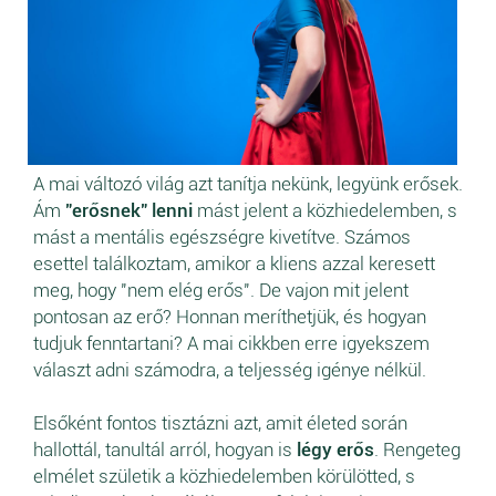
A mai változó világ azt tanítja nekünk,
legyünk erősek.
Ám
"erősnek" lenni
mást jelent a közhiedelemben, s
mást a mentális egészségre kivetítve. Számos
esettel találkoztam, amikor a kliens azzal keresett
meg, hogy "nem elég erős". De vajon mit jelent
pontosan az erő? Honnan meríthetjük, és hogyan
tudjuk fenntartani? A mai cikkben erre igyekszem
választ adni számodra, a teljesség igénye nélkül.
Elsőként fontos tisztázni azt, amit életed során
hallottál, tanultál arról, hogyan is
légy erős
. Rengeteg
elmélet születik a közhiedelemben körülötted, s