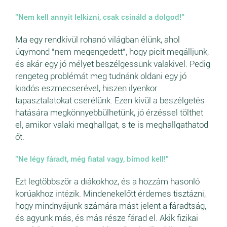
"Nem kell annyit lelkizni, csak csináld a dolgod!"
Ma egy rendkívül rohanó világban élünk, ahol
úgymond "nem megengedett", hogy picit megálljunk,
és akár egy jó mélyet beszélgessünk valakivel. Pedig
rengeteg problémát meg tudnánk oldani egy jó
kiadós eszmecserével, hiszen ilyenkor
tapasztalatokat cserélünk. Ezen kívül a beszélgetés
hatására megkönnyebbülhetünk, jó érzéssel tölthet
el, amikor valaki meghallgat, s te is meghallgathatod
őt.
"Ne légy fáradt, még fiatal vagy, bírnod kell!"
Ezt legtöbbször a diákokhoz, és a hozzám hasonló
korúakhoz intézik. Mindenekelőtt érdemes tisztázni,
hogy mindnyájunk számára mást jelent a fáradtság,
és agyunk más, és más része fárad el. Akik fizikai