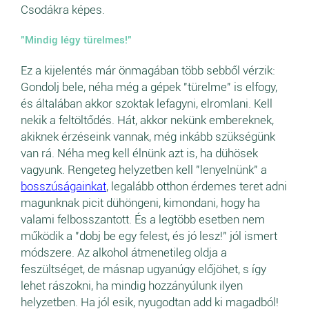
Csodákra képes.
"Mindig légy türelmes!"
Ez a kijelentés már önmagában több sebből vérzik:
Gondolj bele, néha még a gépek "türelme" is elfogy,
és általában akkor szoktak lefagyni, elromlani. Kell
nekik a feltöltődés. Hát, akkor nekünk embereknek,
akiknek érzéseink vannak, még inkább szükségünk
van rá. Néha meg kell élnünk azt is, ha dühösek
vagyunk. Rengeteg helyzetben kell "lenyelnünk" a
bosszúságainkat
, legalább otthon érdemes teret adni
magunknak picit dühöngeni, kimondani, hogy ha
valami felbosszantott. És a legtöbb esetben nem
működik a "dobj be egy felest, és jó lesz!" jól ismert
módszere. Az alkohol átmenetileg oldja a
feszültséget, de másnap ugyanúgy előjöhet, s így
lehet rászokni, ha mindig hozzányúlunk ilyen
helyzetben. Ha jól esik, nyugodtan add ki magadból!