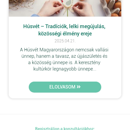
Húsvét – Tradíciók, lelki megújulás, 
közösségi élmény ereje
2025.04.21.
A Húsvét Magyarországon nemcsak vallási 
ünnep, hanem a tavasz, az újjászületés és 
a közösség ünnepe is. A keresztény 
kultúrkör legnagyobb ünnepe...
ELOLVASOM
Regisztráljon a konzultációkhoz: