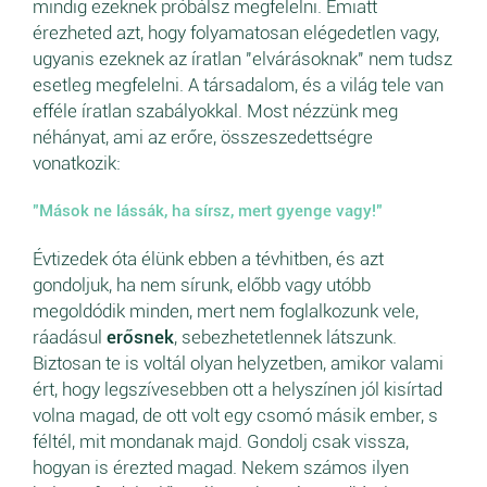
mindig ezeknek próbálsz megfelelni. Emiatt
érezheted azt, hogy folyamatosan elégedetlen vagy,
ugyanis ezeknek az íratlan "elvárásoknak" nem tudsz
esetleg megfelelni. A társadalom, és a világ tele van
efféle íratlan szabályokkal. Most nézzünk meg
néhányat, ami az erőre, összeszedettségre
vonatkozik:
"Mások ne lássák, ha sírsz, mert gyenge vagy!"
Évtizedek óta élünk ebben a tévhitben, és azt
gondoljuk, ha nem sírunk, előbb vagy utóbb
megoldódik minden, mert nem foglalkozunk vele,
ráadásul
erősnek
, sebezhetetlennek látszunk.
Biztosan te is voltál olyan helyzetben, amikor valami
ért, hogy legszívesebben ott a helyszínen jól kisírtad
volna magad, de ott volt egy csomó másik ember, s
féltél, mit mondanak majd. Gondolj csak vissza,
hogyan is érezted magad. Nekem számos ilyen