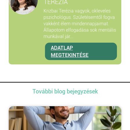
TERÉZIA
Krizbai Terézia vagyok, okleveles
pszichológus. Születésemtől fogva
vakként élem mindennapjaimat.
Állapotom elfogadása sok mentális
munkával jár...
ADATLAP
MEGTEKINTÉSE
További blog bejegyzések