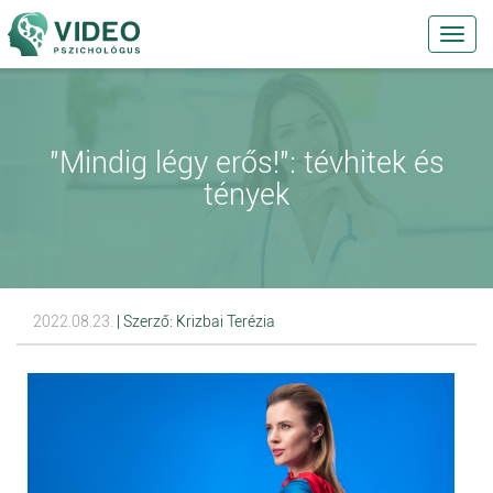
Toggl
navig
"Mindig légy erős!": tévhitek és
tények
2022.08.23.
| Szerző: Krizbai Terézia