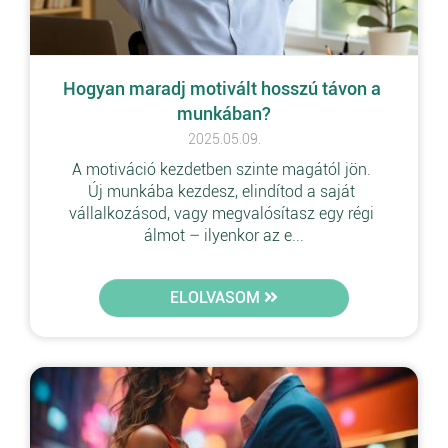
Hogyan maradj motivált hosszú távon a 
munkában?
2025.05.09.
A motiváció kezdetben szinte magától jön. 
Új munkába kezdesz, elindítod a saját 
vállalkozásod, vagy megvalósítasz egy régi 
álmot – ilyenkor az e...
ELOLVASOM