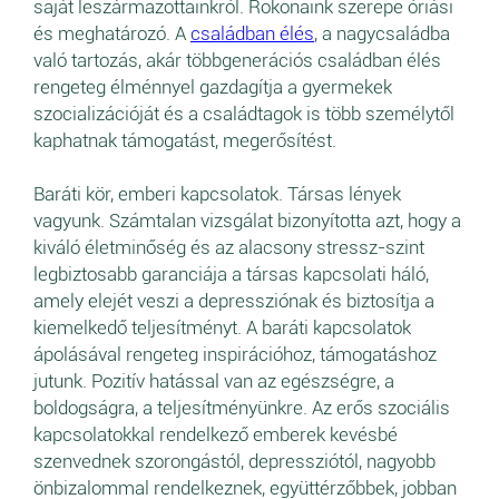
saját leszármazottainkról. Rokonaink szerepe óriási
és meghatározó. A
családban élés
, a nagycsaládba
való tartozás, akár többgenerációs családban élés
rengeteg élménnyel gazdagítja a gyermekek
szocializációját és a családtagok is több személytől
kaphatnak támogatást, megerősítést.
Baráti kör, emberi kapcsolatok. Társas lények
vagyunk. Számtalan vizsgálat bizonyította azt, hogy a
kiváló életminőség és az alacsony stressz-szint
legbiztosabb garanciája a társas kapcsolati háló,
amely elejét veszi a depressziónak és biztosítja a
kiemelkedő teljesítményt. A baráti kapcsolatok
ápolásával rengeteg inspirációhoz, támogatáshoz
jutunk. Pozitív hatással van az egészségre, a
boldogságra, a teljesítményünkre. Az erős szociális
kapcsolatokkal rendelkező emberek kevésbé
szenvednek szorongástól, depressziótól, nagyobb
önbizalommal rendelkeznek, együttérzőbbek, jobban