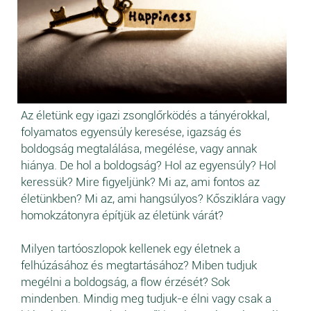
Az életünk egy igazi zsonglőrködés a tányérokkal,
folyamatos egyensúly keresése, igazság és
boldogság megtalálása, megélése, vagy annak
hiánya. De hol a boldogság? Hol az egyensúly? Hol
keressük? Mire figyeljünk? Mi az, ami fontos az
életünkben? Mi az, ami hangsúlyos? Kősziklára vagy
homokzátonyra építjük az életünk várát?
Milyen tartóoszlopok kellenek egy életnek a
felhúzásához és megtartásához? Miben tudjuk
megélni a boldogság, a flow érzését? Sok
mindenben. Mindig meg tudjuk-e élni vagy csak a