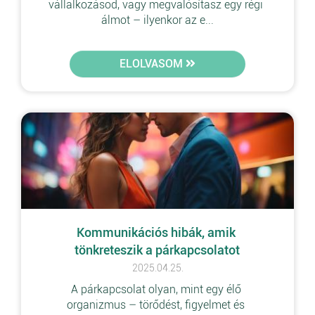
vállalkozásod, vagy megvalósítasz egy régi 
álmot – ilyenkor az e...
ELOLVASOM
Kommunikációs hibák, amik 
tönkreteszik a párkapcsolatot
2025.04.25.
A párkapcsolat olyan, mint egy élő 
organizmus – törődést, figyelmet és 