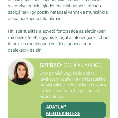
személyiségünk fejlődésének kibontakoztatására
szolgálnak, így pozitív hatással vannak a munkánkra,
a családi kapcsolatainkra is.
Hit, spiritualitás alapvető fontossága az életünkben
mindezek felett, ugyanis kitágul a látószögünk, többet
látunk, és másképpen kezdünk gondolkodni,
cselekedni és élni.
SZERZŐ:
GÖRÖG ANIKÓ
Görög Anikó vagyok és abban
igyekszem segíteni a nehézségekkel,
problémákkal, kihívásokkal hozzám
fordulók számára, hogy a pozitív
pszichológia ...
ADATLAP
MEGTEKINTÉSE