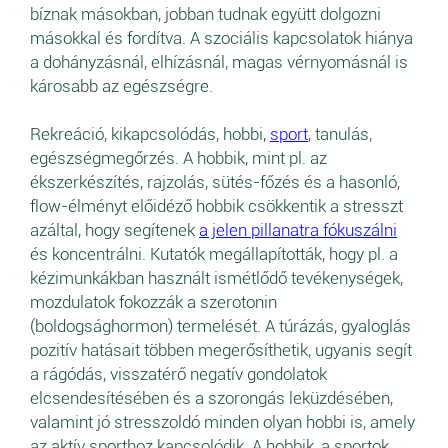
bíznak másokban, jobban tudnak együtt dolgozni
másokkal és fordítva. A szociális kapcsolatok hiánya
a dohányzásnál, elhízásnál, magas vérnyomásnál is
károsabb az egészségre.
Rekreáció, kikapcsolódás, hobbi,
sport
, tanulás,
egészségmegőrzés. A hobbik, mint pl. az
ékszerkészítés, rajzolás, sütés-főzés és a hasonló,
flow-élményt előidéző hobbik csökkentik a stresszt
azáltal, hogy segítenek
a jelen pillanatra fókuszálni
és koncentrálni. Kutatók megállapították, hogy pl. a
kézimunkákban használt ismétlődő tevékenységek,
mozdulatok fokozzák a szerotonin
(boldogsághormon) termelését. A túrázás, gyaloglás
pozitív hatásait többen megerősíthetik, ugyanis segít
a rágódás, visszatérő negatív gondolatok
elcsendesítésében és a szorongás leküzdésében,
valamint jó stresszoldó minden olyan hobbi is, amely
az aktív sporthoz kapcsolódik. A hobbik, a sportok