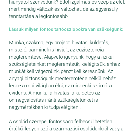
hiányától szenvedünk? Ettől izgalmas és szép az élet,
mert mindig változik és változhat, de az egyensúly
fenntartása a legfontosabb.
Lássuk milyen fontos tartóoszlopokra van szükségünk:
Munka, szakma, egy project, hivatás, küldetés,
misszió, bárminek is hívjuk, az egzisztencia
megteremtése. Alapvető igényünk, hogy a fizikai
szükségleteinket megteremtsük, kielégítsük, ehhez
munkát kell végeznünk, pénzt kell keresnünk. Az
anyagi biztonságunk megteremtése nélkül nehéz
lenne a mai világban élni, ez mindenki számára
evidens. A munka, a hivatás, a küldetés az
önmegvalósítás iránti szükségletünket is
nagymértékben ki tudja elégíteni.
A család szerepe, fontossága felbecsülhetetlen
értékű, legyen szó a származási családunkról vagy a